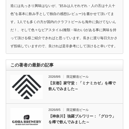
造には丸っきり興味はないが、“好みは人それぞれ・人の舌は十人十
色”を基本に飲み手として独自の感想(レビュー)を書かせて頂いてま
す。1人でも多くの方が国内のクラフトビールも海外に負けてないん
だ！、そして色々なビアスタイル(種類・味わい)がある事に興味を持
って頂ける様ご紹介できればと思っています。長きに渡り毎日欠かさ
ず投稿していますので、良ければ是非参考にして頂けると幸いです。
この著者の最新の記事
2026/8/6
限定醸造ビール
【京都】家守堂：「ミナミカゼ」を樽で
飲んでみました～
2026/8/5
限定醸造ビール
【神奈川】強羅ブルワリー：「グロウ」
を樽で飲んでみました～