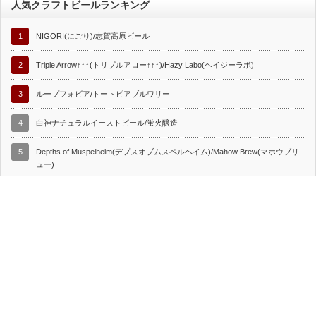
人気クラフトビールランキング
1
NIGORI(にごり)/志賀高原ビール
2
Triple Arrow↑↑↑(トリプルアロー↑↑↑)/Hazy Labo(ヘイジーラボ)
3
ループフォビア/トートピアブルワリー
4
白神ナチュラルイーストビール/蛍火醸造
5
Depths of Muspelheim(デプスオブムスペルヘイム)/Mahow Brew(マホウブリ
ュー)