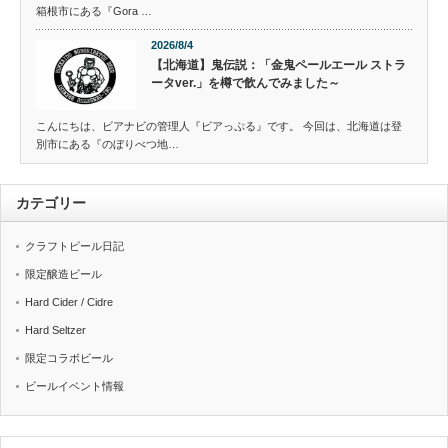
箱根市にある『Gora …
2026/8/4
【北海道】鬼伝説：「金鬼ペールエール ストラ
ータver.」を樽で飲んでみました～
こんにちは、ビアナビの管理人『ビアっぷる』です。 今回は、北海道は登
別市にある『のぼりべつ地…
カテゴリー
クラフトビール日記
限定醸造ビール
Hard Cider / Cidre
Hard Seltzer
限定コラボビール
ビールイベント情報