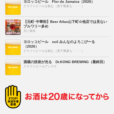
ヨロッコビール Flor de Jamaica（2026）
クラフトビールを飲む（煮干蕎麦も・・・）
【元町･中華街】Beer Atlas山下町☆他店では見ない
ブルワリー多め
主に食欲
ヨロッコビール soil みんなのよろこびーる
（2026）
クラフトビールを飲む（煮干蕎麦も・・・）
酒蔵の技術が光る Dr.KONG BREWING（最終回）
クラフトビールアンテナ