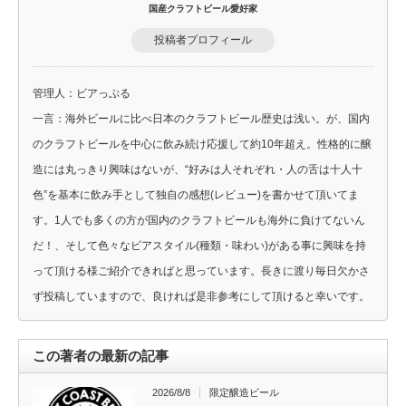
国産クラフトビール愛好家
投稿者プロフィール
管理人：ビアっぷる
一言：海外ビールに比べ日本のクラフトビール歴史は浅い。が、国内
のクラフトビールを中心に飲み続け応援して約10年超え。性格的に醸
造には丸っきり興味はないが、“好みは人それぞれ・人の舌は十人十
色”を基本に飲み手として独自の感想(レビュー)を書かせて頂いてま
す。1人でも多くの方が国内のクラフトビールも海外に負けてないん
だ！、そして色々なビアスタイル(種類・味わい)がある事に興味を持
って頂ける様ご紹介できればと思っています。長きに渡り毎日欠かさ
ず投稿していますので、良ければ是非参考にして頂けると幸いです。
この著者の最新の記事
2026/8/8
限定醸造ビール