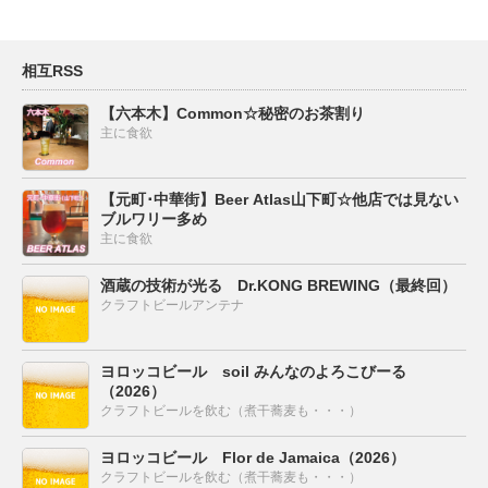
相互RSS
【六本木】Common☆秘密のお茶割り
主に食欲
【元町･中華街】Beer Atlas山下町☆他店では見ない
ブルワリー多め
主に食欲
酒蔵の技術が光る Dr.KONG BREWING（最終回）
クラフトビールアンテナ
ヨロッコビール soil みんなのよろこびーる
（2026）
クラフトビールを飲む（煮干蕎麦も・・・）
ヨロッコビール Flor de Jamaica（2026）
クラフトビールを飲む（煮干蕎麦も・・・）