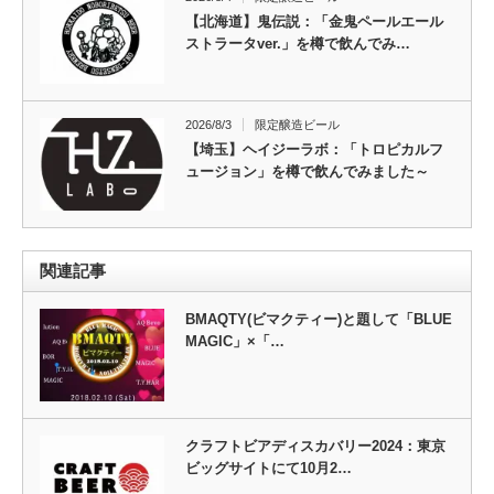
【北海道】鬼伝説：「金鬼ペールエール
ストラータver.」を樽で飲んでみ…
2026/8/3
限定醸造ビール
【埼玉】ヘイジーラボ：「トロピカルフ
ュージョン」を樽で飲んでみました～
関連記事
BMAQTY(ビマクティー)と題して「BLUE
MAGIC」×「…
クラフトビアディスカバリー2024：東京
ビッグサイトにて10月2…