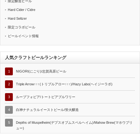
限定醸造ビール
Hard Cider / Cidre
Hard Seltzer
限定コラボビール
ビールイベント情報
人気クラフトビールランキング
1
NIGORI(にごり)/志賀高原ビール
2
Triple Arrow↑↑↑(トリプルアロー↑↑↑)/Hazy Labo(ヘイジーラボ)
3
ループフォビア/トートピアブルワリー
4
白神ナチュラルイーストビール/蛍火醸造
5
Depths of Muspelheim(デプスオブムスペルヘイム)/Mahow Brew(マホウブリ
ュー)