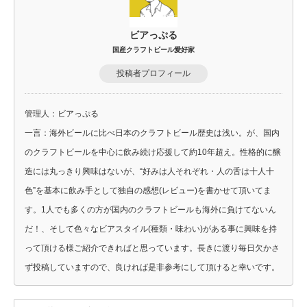
ビアっぷる
国産クラフトビール愛好家
投稿者プロフィール
管理人：ビアっぷる
一言：海外ビールに比べ日本のクラフトビール歴史は浅い。が、国内
のクラフトビールを中心に飲み続け応援して約10年超え。性格的に醸
造には丸っきり興味はないが、“好みは人それぞれ・人の舌は十人十
色”を基本に飲み手として独自の感想(レビュー)を書かせて頂いてま
す。1人でも多くの方が国内のクラフトビールも海外に負けてないん
だ！、そして色々なビアスタイル(種類・味わい)がある事に興味を持
って頂ける様ご紹介できればと思っています。長きに渡り毎日欠かさ
ず投稿していますので、良ければ是非参考にして頂けると幸いです。