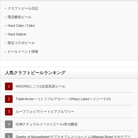
クラフトビール日記
限定醸造ビール
Hard Cider / Cidre
Hard Seltzer
限定コラボビール
ビールイベント情報
人気クラフトビールランキング
1
NIGORI(にごり)/志賀高原ビール
2
Triple Arrow↑↑↑(トリプルアロー↑↑↑)/Hazy Labo(ヘイジーラボ)
3
ループフォビア/トートピアブルワリー
4
白神ナチュラルイーストビール/蛍火醸造
5
Depths of Muspelheim(デプスオブムスペルヘイム)/Mahow Brew(マホウブリ