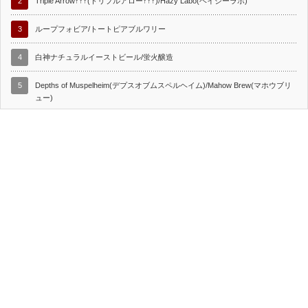
2
Triple Arrow↑↑↑(トリプルアロー↑↑↑)/Hazy Labo(ヘイジーラボ)
3
ループフォビア/トートピアブルワリー
4
白神ナチュラルイーストビール/蛍火醸造
5
Depths of Muspelheim(デプスオブムスペルヘイム)/Mahow Brew(マホウブリ
ュー)