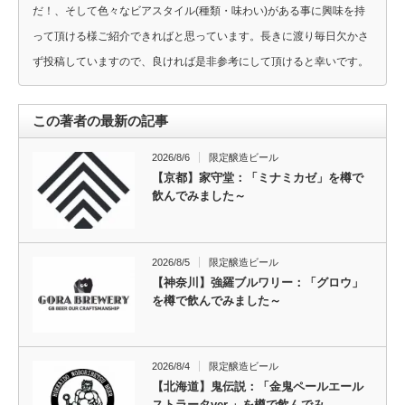
だ！、そして色々なビアスタイル(種類・味わい)がある事に興味を持
って頂ける様ご紹介できればと思っています。長きに渡り毎日欠かさ
ず投稿していますので、良ければ是非参考にして頂けると幸いです。
この著者の最新の記事
2026/8/6
限定醸造ビール
【京都】家守堂：「ミナミカゼ」を樽で
飲んでみました～
2026/8/5
限定醸造ビール
【神奈川】強羅ブルワリー：「グロウ」
を樽で飲んでみました～
2026/8/4
限定醸造ビール
【北海道】鬼伝説：「金鬼ペールエール
ストラータver.」を樽で飲んでみ…