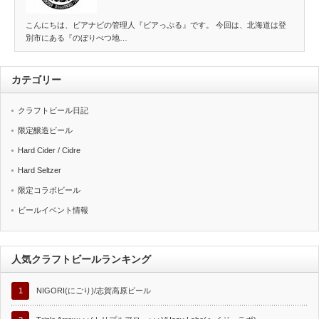
こんにちは、ビアナビの管理人『ビアっぷる』です。 今回は、北海道は登
別市にある『のぼりべつ地…
カテゴリー
クラフトビール日記
限定醸造ビール
Hard Cider / Cidre
Hard Seltzer
限定コラボビール
ビールイベント情報
人気クラフトビールランキング
1
NIGORI(にごり)/志賀高原ビール