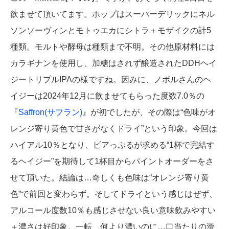
飲ませて頂いてます。ホップはスーパーデリックにネル
ソンソーヴィンとモトゥエカにシトラ＋モザイクの計5
種類。モルトや酵母は種類まで不明。その他原材料には
カラギナンを使用し、加糖はされず醸造されたDDHヘイ
ジートリプルIPAの様ですね。因みに、ノボルさんのヘ
イジーは2024年12月に飲ませてもらった度数7.0％の
『
Saffron(サフラン)
』が初でしたが、その際は“色味がオ
レンジ寄り黄色で甘さがなくドライ”という印象。今回は
ハイアル10％となり、ビアっぷるが求める“1杯で完結す
るヘイジー”を期待して1杯目からパイントオーダーをさ
せて頂いた。結論は…奇しくも色味は“オレンジ寄り黄
色”で前回と変わらず。そしてドライという感じはぜず、
アルコール度数10％も感じさせない良い意味飲みやすい
＋濃さは好印象。一転、何より濃いのに…口当たりの滑