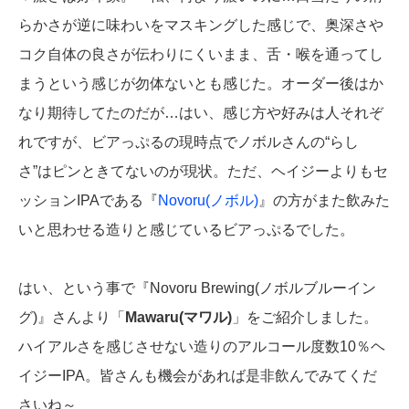
らかさが逆に味わいをマスキングした感じで、奥深さや
コク自体の良さが伝わりにくいまま、舌・喉を通ってし
まうという感じが勿体ないとも感じた。オーダー後はか
なり期待してたのだが…はい、感じ方や好みは人それぞ
れですが、ビアっぷるの現時点でノボルさんの“らし
さ”はピンときてないのが現状。ただ、ヘイジーよりもセ
ッションIPAである『
Novoru(ノボル)
』の方がまた飲みた
いと思わせる造りと感じているビアっぷるでした。
はい、という事で『Novoru Brewing(ノボルブルーイン
グ)』さんより「
Mawaru(マワル)
」をご紹介しました。
ハイアルさを感じさせない造りのアルコール度数10％ヘ
イジーIPA。皆さんも機会があれば是非飲んでみてくだ
さいね～