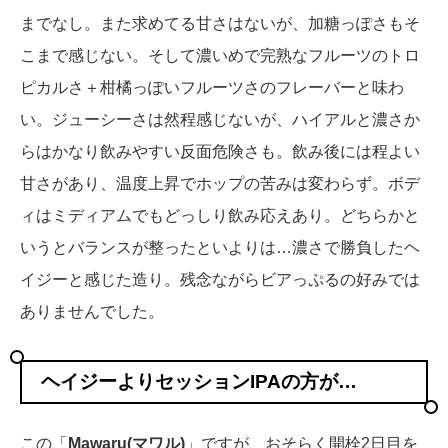
までなし。また求めてる甘さはないが、加糖っぽさもそ
こまで感じない。そして濃いめで完熟なフルーツのトロ
ピカルさ＋柑橘っぽいフルーツさのフレーバーと味わ
い。ジューシーさは然程感じないが、ハイアルと濃さか
らはかなり飲みやすい反面危険さも。飲み後には程よい
甘さがあり、温度上昇でホップの苦みは変わらず。ボデ
ィはミディアムでもどっしり飲み応えあり。どちらかと
いうとバランスが整ったといよりは…濃さで勝負したヘ
イジーと感じた造り。残念ながらビアっぷるの好みでは
ありませんでした。
ヘイジーよりセッションIPAの方が…
この「
Mawaru(マワル)
」ですが、おそらく開栓2日目を