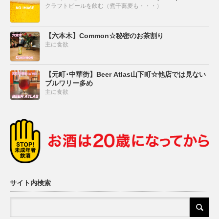
クラフトビールを飲む（煮干蕎麦も・・・）
【六本木】Common☆秘密のお茶割り
主に食欲
【元町･中華街】Beer Atlas山下町☆他店では見ない
ブルワリー多め
主に食欲
サイト内検索