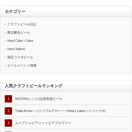
カテゴリー
クラフトビール日記
限定醸造ビール
Hard Cider / Cidre
Hard Seltzer
限定コラボビール
ビールイベント情報
人気クラフトビールランキング
1
NIGORI(にごり)/志賀高原ビール
2
Triple Arrow↑↑↑(トリプルアロー↑↑↑)/Hazy Labo(ヘイジーラボ)
3
ループフォビア/トートピアブルワリー