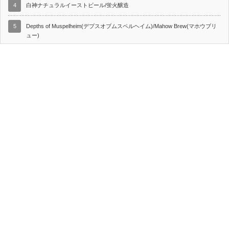
4
白神ナチュラルイーストビール/蛍火醸造
5
Depths of Muspelheim(デプスオブムスペルヘイム)/Mahow Brew(マホウブリ
ュー)