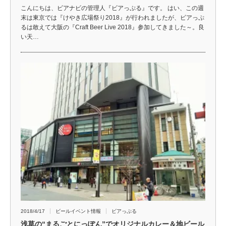
こんにちは、ビアナビの管理人『ビアっぷる』です。 はい、この週
末は東京では『けやき広場祭り2018』が行われましたが、ビアっぷ
るは敢えて大阪の『Craft Beer Live 2018』参加してきました～。良
い天…
2018/4/17
ビールイベント情報
ビアっぷる
浅草の“まるごとにっぽん”でオリジナルカレー＆地ビール