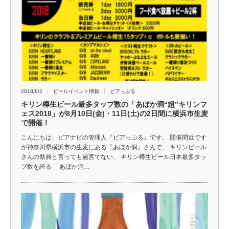
2018/8/2
ビールイベント情報
ビアっぷる
キリン樽生ビール最多タップ数の「あぼか洞“超”キリンフ
ェス2018」が8月10日(金)・11日(土)の2日間に横浜市生麦
で開催！
こんにちは、ビアナビの管理人『ビアっぷる』です。 開催間近です
が神奈川県横浜市の生麦にある『あぼか洞』さんで、 キリンビール
さんの祭典と言っても過言でない、 キリン樽生ビール日本最多タッ
プ数を誇る 「あぼか洞…