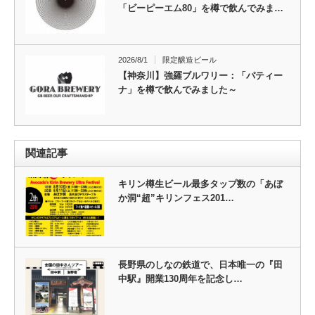
「ビーピーエム80」を樽で飲んでみま…
2026/8/1
限定醸造ビール
【神奈川】強羅ブルワリー：「パティー
ナ」を樽で飲んでみました～
関連記事
キリン樽生ビール最多タップ数の「あぼ
か洞“超”キリンフェス201…
長野県のしなの鉄道で、日本唯一の『田
中駅』開業130周年を記念し…