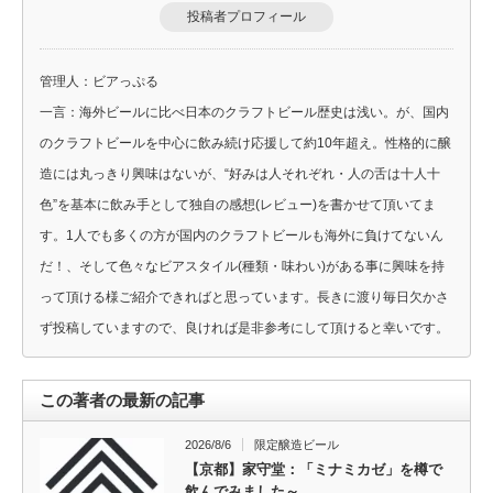
投稿者プロフィール
管理人：ビアっぷる
一言：海外ビールに比べ日本のクラフトビール歴史は浅い。が、国内
のクラフトビールを中心に飲み続け応援して約10年超え。性格的に醸
造には丸っきり興味はないが、“好みは人それぞれ・人の舌は十人十
色”を基本に飲み手として独自の感想(レビュー)を書かせて頂いてま
す。1人でも多くの方が国内のクラフトビールも海外に負けてないん
だ！、そして色々なビアスタイル(種類・味わい)がある事に興味を持
って頂ける様ご紹介できればと思っています。長きに渡り毎日欠かさ
ず投稿していますので、良ければ是非参考にして頂けると幸いです。
この著者の最新の記事
2026/8/6
限定醸造ビール
【京都】家守堂：「ミナミカゼ」を樽で
飲んでみました～