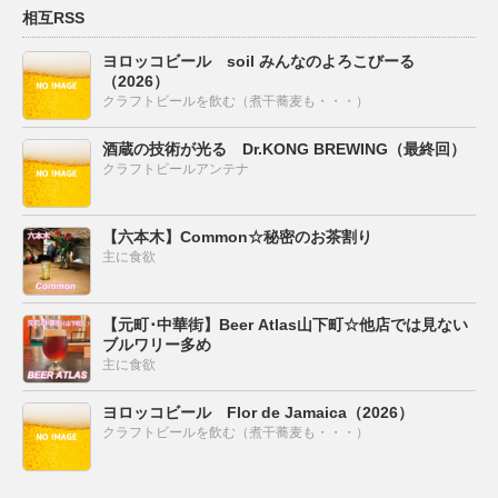
相互RSS
ヨロッコビール soil みんなのよろこびーる
（2026）
クラフトビールを飲む（煮干蕎麦も・・・）
酒蔵の技術が光る Dr.KONG BREWING（最終回）
クラフトビールアンテナ
【六本木】Common☆秘密のお茶割り
主に食欲
【元町･中華街】Beer Atlas山下町☆他店では見ない
ブルワリー多め
主に食欲
ヨロッコビール Flor de Jamaica（2026）
クラフトビールを飲む（煮干蕎麦も・・・）