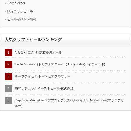
Hard Seltzer
限定コラボビール
ビールイベント情報
人気クラフトビールランキング
1
NIGORI(にごり)/志賀高原ビール
2
Triple Arrow↑↑↑(トリプルアロー↑↑↑)/Hazy Labo(ヘイジーラボ)
3
ループフォビア/トートピアブルワリー
4
白神ナチュラルイーストビール/蛍火醸造
5
Depths of Muspelheim(デプスオブムスペルヘイム)/Mahow Brew(マホウブリ
ュー)