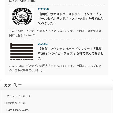
にある『CRAFT BE…
2026/8/8
【静岡】ウエストコーストブルーイング：「フ
リースタイルサンドボックス vol.8」を樽で飲ん
でみました～
こんにちは、ビアナビの管理人『ビアっぷる』です。 今回は、静岡県は静
岡市にある『West C…
2026/8/7
【東京】マウンテンリバーブルワリー：「鳳梨
啤酒(オンライピージョウ)」を樽で飲んでみまし
た～
こんにちは、ビアナビの管理人『ビアっぷる』です。 今回は、このブログ
の以前も記事内ではお伝え…
カテゴリー
クラフトビール日記
限定醸造ビール
Hard Cider / Cidre