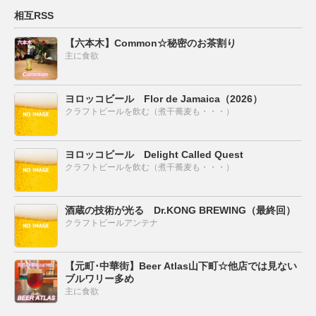
相互RSS
【六本木】Common☆秘密のお茶割り
主に食欲
ヨロッコビール Flor de Jamaica（2026）
クラフトビールを飲む（煮干蕎麦も・・・）
ヨロッコビール Delight Called Quest
クラフトビールを飲む（煮干蕎麦も・・・）
酒蔵の技術が光る Dr.KONG BREWING（最終回）
クラフトビールアンテナ
【元町･中華街】Beer Atlas山下町☆他店では見ない
ブルワリー多め
主に食欲