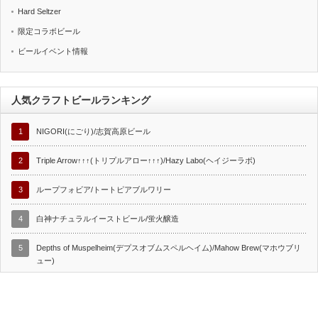
Hard Seltzer
限定コラボビール
ビールイベント情報
人気クラフトビールランキング
1
NIGORI(にごり)/志賀高原ビール
2
Triple Arrow↑↑↑(トリプルアロー↑↑↑)/Hazy Labo(ヘイジーラボ)
3
ループフォビア/トートピアブルワリー
4
白神ナチュラルイーストビール/蛍火醸造
5
Depths of Muspelheim(デプスオブムスペルヘイム)/Mahow Brew(マホウブリ
ュー)