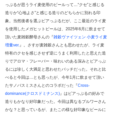
っぷるが思うライ麦使用のビールって…“クセ”と感じる
造りか“心地よさ”と感じる造りのどちらかに別れる印
象。当然後者を選ぶビアっぷるだが、ここ最近のライ麦
を使用したメガヒットビールは、2025年6月に飲ませて
頂いた麦雑穀酵母さんの『
雑穀ヴァイツェン 小麦ライ麦
増量ver.
』。さすが麦雑穀さんとも思わせたが、ライ麦
特有のクセを感じさせず逆にうまく利用したと思えた造
りでアロマ・フレーバー・味わいのある深みとビアっぷ
るには珍しく大満足と思わせたバッチだった。それと比
べると今回は…とも思ったが、今年1月に飲ませて頂い
たサノバスミスさんとのコラボだった『
Cross-
dominance(クロスドミナンス)
』はビアっぷるの好みで
造りもかなり好印象だった。今回は異なるブルワーさん
かな？と思っているが、またこの様な好印象なビールに