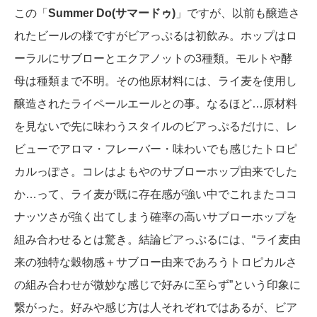
この「
Summer Do(サマードゥ)
」ですが、以前も醸造さ
れたビールの様ですがビアっぷるは初飲み。ホップはロ
ーラルにサブローとエクアノットの3種類。モルトや酵
母は種類まで不明。その他原材料には、ライ麦を使用し
醸造されたライペールエールとの事。なるほど…原材料
を見ないで先に味わうスタイルのビアっぷるだけに、レ
ビューでアロマ・フレーバー・味わいでも感じたトロピ
カルっぽさ。コレはよもやのサブローホップ由来でした
か…って、ライ麦が既に存在感が強い中でこれまたココ
ナッツさが強く出てしまう確率の高いサブローホップを
組み合わせるとは驚き。結論ビアっぷるには、“ライ麦由
来の独特な穀物感＋サブロー由来であろうトロピカルさ
の組み合わせが微妙な感じで好みに至らず”という印象に
繋がった。好みや感じ方は人それぞれではあるが、ビア