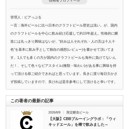
投稿者プロフィール
管理人：ビアっぷる
一言：海外ビールに比べ日本のクラフトビール歴史は浅い。が、国内
のクラフトビールを中心に飲み続け応援して約10年超え。性格的に醸
造には丸っきり興味はないが、“好みは人それぞれ・人の舌は十人十
色”を基本に飲み手として独自の感想(レビュー)を書かせて頂いてま
す。1人でも多くの方が国内のクラフトビールも海外に負けてないん
だ！、そして色々なビアスタイル(種類・味わい)がある事に興味を持
って頂ける様ご紹介できればと思っています。長きに渡り毎日欠かさ
ず投稿していますので、良ければ是非参考にして頂けると幸いです。
この著者の最新の記事
2026/8/9
限定醸造ビール
【大阪】CBBブルーイングラボ：「ウィ
キッドエール」を樽で飲みました～