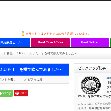
限定醸造ビール
Hard Cider / Cidre
Hard Seltzer
ー日暮里：「TOBE！ふいた！」を樽で飲んでみました～
ピックアップ記事
！ふいた！」を樽で飲んでみました～
202
メントを書く
ビアっぷる
【
ブ
タ
feedly
Pin it
vol.8」を樽で飲んでみ
こんにちは、ビアナビの管
今回は、静岡県は静岡市にあ