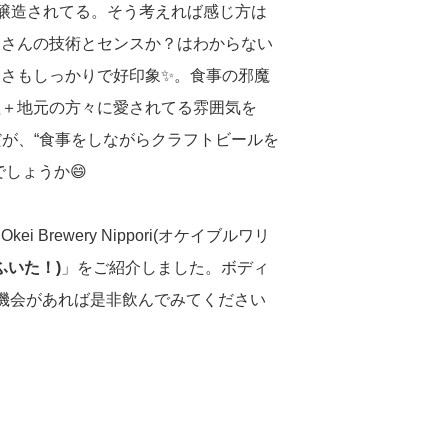
を醸造されてる。そう考えれば感じ方は
ーさんの技術とセンスか？はわからない
さもしっかりで好印象✨。食事の邪魔
理＋地元の方々に愛されてる雰囲気を
縮だが、“食事をしながらクラフトビールを
しょうか😄
rewery Nippori(オケイブルワリ
ふいた！)
」をご紹介しました。ボディ
も機会があれば是非飲んでみてください