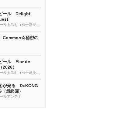
ール Delight
uest
クラフトビールを飲む（煮干蕎麦も・・・）
】Common☆秘密の
ール Flor de
a（2026）
クラフトビールを飲む（煮干蕎麦も・・・）
が光る Dr.KONG
NG（最終回）
ールアンテナ