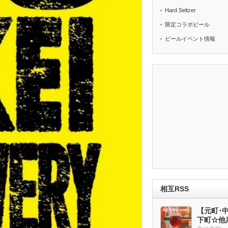
Hard Seltzer
限定コラボビール
ビールイベント情報
相互RSS
【元町･中華
下町☆他