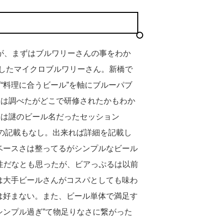
が、まずはブルワリーさんの事をわか
ENしたマイクロブルワリーさん。新橋で
“料理に合うビール”を軸にブルーパブ
んは調べたがどこで研修されたかもわか
みは謎のビール名だったセッション
どの記載もなし。出来れば詳細を記載し
ベースさは整ってるがシンプルなビール
向性だなとも思ったが、ビアっぷるは以前
は大手ビールさんがコスパとしても味わ
は好まない。また、ビール単体で満足す
シンプル過ぎ”て物足りなさに繋がった