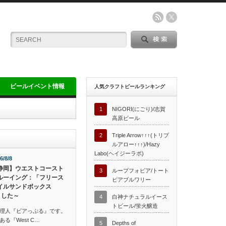
ビールイベント情報
人気クラフトビールランキング
1
NIGORI(にごり)/志賀
高原ビール
2
Triple Arrow↑↑↑(トリプ
ルアロー↑↑↑)/Hazy
Labo(ヘイジーラボ)
6/8/8
静岡】ウエストコースト
3
ループフォビア/トート
ルーイング：「フリース
ピアブルワリー
イルサンドボックス
ました～
4
白神ナチュラルイース
トビール/蛍火醸造
理人『ビアっぷる』です。
る『West C…
5
Depths of