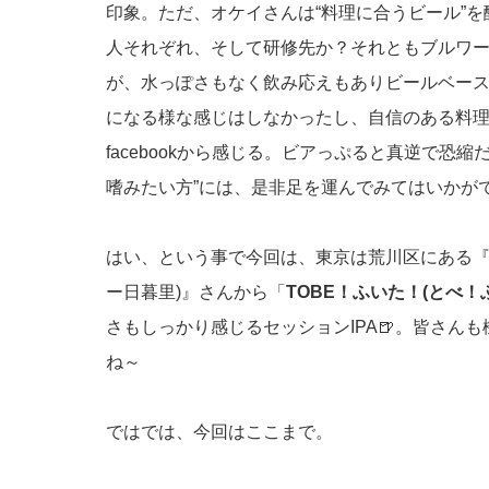
印象。ただ、オケイさんは“料理に合うビール”
人それぞれ、そして研修先か？それともブルワ
が、水っぽさもなく飲み応えもありビールベース
になる様な感じはしなかったし、自信のある料
facebookから感じる。ビアっぷると真逆で恐
嗜みたい方”には、是非足を運んでみてはいかがで
はい、という事で今回は、東京は荒川区にある『Okei B
ー日暮里)』さんから「
TOBE！ふいた！(とべ！
さもしっかり感じるセッションIPA🍺。皆さん
ね～
ではでは、今回はここまで。