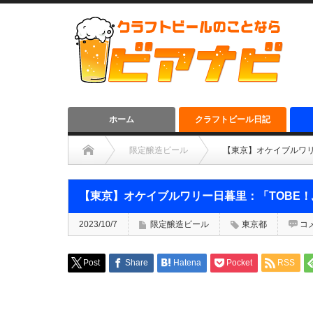
ホーム
クラフトビール日記
限定醸造ビール
【東京】オケイブルワリ
【東京】オケイブルワリー日暮里：「TOBE
2023/10/7
限定醸造ビール
東京都
コ
Post
Share
Hatena
Pocket
RSS