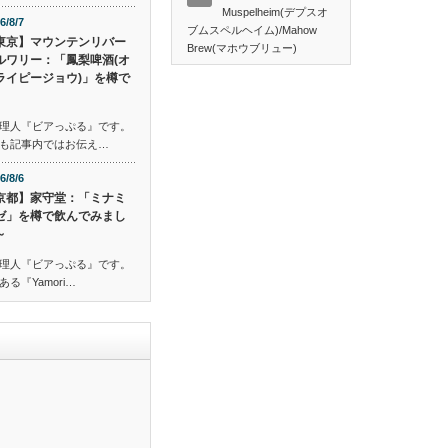
Muspelheim(デプスオ
6/8/7
ブムスペルヘイム)/Mahow
東京】マウンテンリバー
Brew(マホウブリュー)
ルワリー：「鳳梨啤酒(オ
ライピージョウ)」を樽で
理人『ビアっぷる』です。
も記事内ではお伝え…
6/8/6
京都】家守堂：「ミナミ
ゼ」を樽で飲んでみまし
～
理人『ビアっぷる』です。
『Yamori…