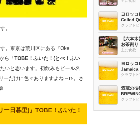
ー多め
主に食欲
ヨロッコビ
Called Q
です。
【六本木
お茶割り
。東京は荒川区にある『Okei
主に食欲
んから「
TOBE！ふいた！(とべ！ふい
ヨロッコビ
したいと思います。初飲みもビール名
Jamaic
リーだけに色々ありますよね～🍺。さ

酒蔵の技術
BREWI
クラフトビ
イブルワリー日暮里)』TOBE！ふいた！