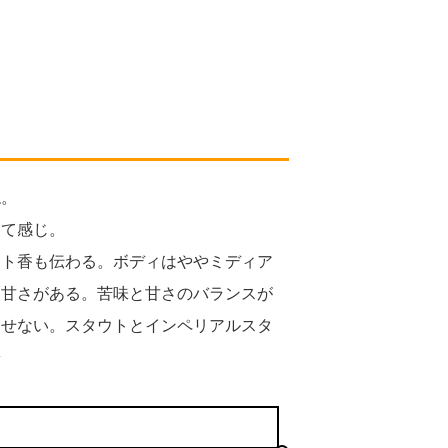
ね。
って感じ。
スト香も伝わる。ボディはややミディア
る甘さがある。苦味と甘さのバランスが
させない。スタウトとインペリアルスタ
^