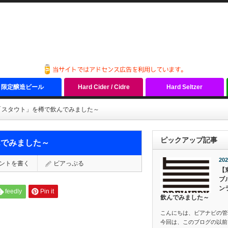
限定醸造ビール
Hard Cider / Cidre
Hard Seltzer
「スタウト」を樽で飲んでみました～
ピックアップ記事
んでみました～
202
ントを書く
ビアっぷる
【
ブ
ン
feedly
Pin it
飲んでみました～
こんにちは、ビアナビの管
今回は、このブログの以前