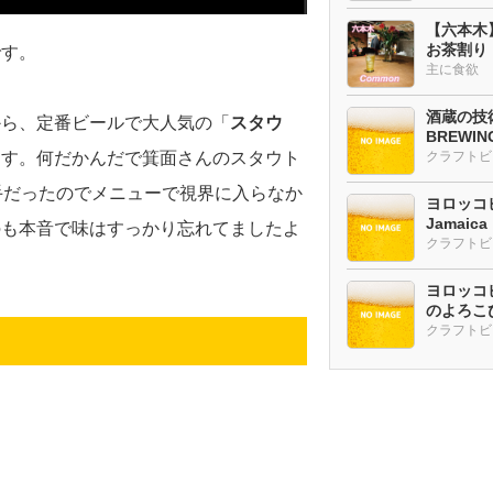
【六本木
お茶割り
です。
主に食欲
酒蔵の技術
から、定番ビールで大人気の「
スタウ
BREWI
クラフトビ
ます。何だかんだで箕面さんのスタウト
手だったのでメニューで視界に入らなか
ヨロッコビ
Jamaic
のも本音で味はすっかり忘れてましたよ
ヨロッコビ
のよろこび