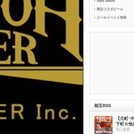
Hard Seltzer
限定コラボビール
ビールイベント情報
相互RSS
【元町･中華
下町☆他
ー多め
主に食欲