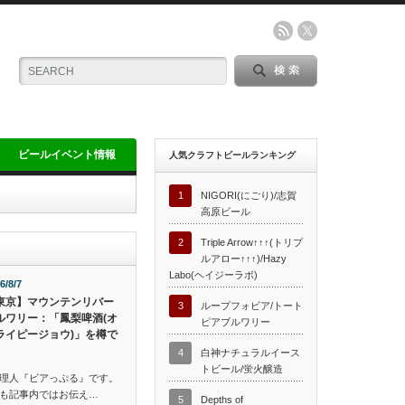
ビールイベント情報
人気クラフトビールランキング
1
NIGORI(にごり)/志賀
高原ビール
2
Triple Arrow↑↑↑(トリプ
ルアロー↑↑↑)/Hazy
Labo(ヘイジーラボ)
6/8/7
東京】マウンテンリバー
3
ループフォビア/トート
ルワリー：「鳳梨啤酒(オ
ピアブルワリー
ライピージョウ)」を樽で
4
白神ナチュラルイース
トビール/蛍火醸造
理人『ビアっぷる』です。
も記事内ではお伝え…
5
Depths of