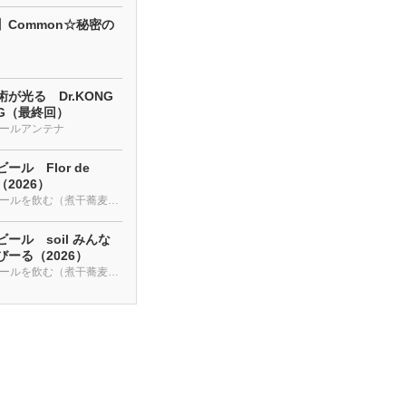
】Common☆秘密の
が光る Dr.KONG
NG（最終回）
ールアンテナ
ール Flor de
a（2026）
クラフトビールを飲む（煮干蕎麦も・・・）
ール soil みんな
ーる（2026）
クラフトビールを飲む（煮干蕎麦も・・・）