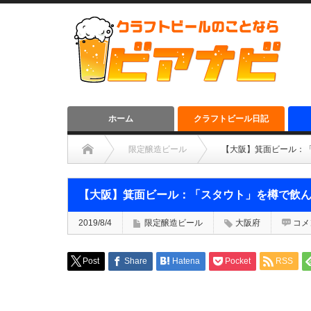
ホーム
クラフトビール日記
限定醸造ビール
【大阪】箕面ビール：
【大阪】箕面ビール：「スタウト」を樽で飲
2019/8/4
限定醸造ビール
大阪府
コメ
Post
Share
Hatena
Pocket
RSS