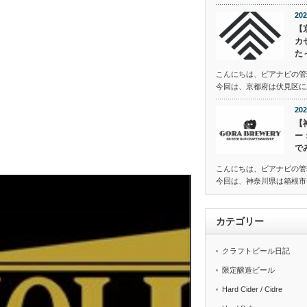
202
【
カ
た
こんにちは、ビアナビの管
今回は、京都府は伏見区にある
202
【
ー
で
こんにちは、ビアナビの管
今回は、神奈川県は箱根市に
カテゴリー
クラフトビール日記
限定醸造ビール
Hard Cider / Cidre