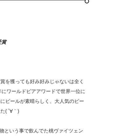
、
賞受賞
、賞を獲っても好み好みじゃないは全く
9年にワールドビアアワードで世界一位に
当にビールが素晴らしく、大人気のビー
 ´∀｀)
節物という事で飲んでた桃ヴァイツェン