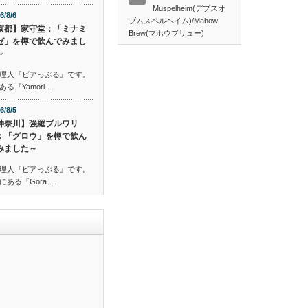
Muspelheim(デプスオ
6/8/6
ブムスペルヘイム)/Mahow
京都】家守堂：「ミナミ
Brew(マホウブリュー)
ゼ」を樽で飲んでみまし
～
理人『ビアっぷる』です。
『Yamori…
6/8/5
神奈川】強羅ブルワリ
：「グロウ」を樽で飲ん
みました～
理人『ビアっぷる』です。
ある『Gora …