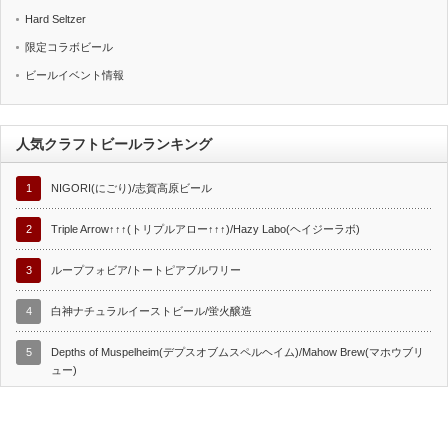
Hard Seltzer
限定コラボビール
ビールイベント情報
人気クラフトビールランキング
1
NIGORI(にごり)/志賀高原ビール
2
Triple Arrow↑↑↑(トリプルアロー↑↑↑)/Hazy Labo(ヘイジーラボ)
3
ループフォビア/トートピアブルワリー
4
白神ナチュラルイーストビール/蛍火醸造
5
Depths of Muspelheim(デプスオブムスペルヘイム)/Mahow Brew(マホウブリ
ュー)