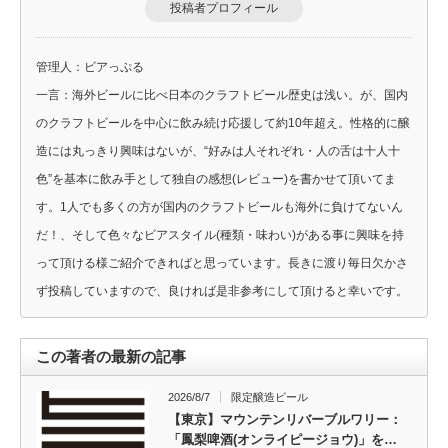
投稿者プロフィール
管理人：ビアっぷる
一言：海外ビールに比べ日本のクラフトビール歴史は浅い。が、国内
のクラフトビールを中心に飲み続け応援して約10年超え。性格的に醸
造には丸っきり興味はないが、“好みは人それぞれ・人の舌は十人十
色”を基本に飲み手として独自の感想(レビュー)を書かせて頂いてま
す。1人でも多くの方が国内のクラフトビールも海外に負けてないん
だ！、そして色々なビアスタイル(種類・味わい)がある事に興味を持
って頂ける様ご紹介できればと思っています。長きに渡り毎日欠かさ
ず投稿していますので、良ければ是非参考にして頂けると幸いです。
この著者の最新の記事
2026/8/7
限定醸造ビール
【東京】マウンテンリバーブルワリー：
「鳳梨啤酒(オンライピージョウ)」を…