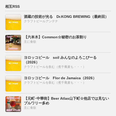
相互RSS
酒蔵の技術が光る Dr.KONG BREWING（最終回）
クラフトビールアンテナ
【六本木】Common☆秘密のお茶割り
主に食欲
ヨロッコビール soil みんなのよろこびーる
（2026）
クラフトビールを飲む（煮干蕎麦も・・・）
ヨロッコビール Flor de Jamaica（2026）
クラフトビールを飲む（煮干蕎麦も・・・）
【元町･中華街】Beer Atlas山下町☆他店では見ない
ブルワリー多め
主に食欲