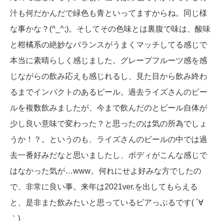
汁も何だかんだで緑色も青といってますからね。同じ様
な事かな？(^_^;)。そしてその色味とは裏腹で味は、酸味
と柑橘系の絶妙なバランスがうまくマッチしてる感じで
本当に素晴らしく感じました。グレープフルーツ感を感
じながらの飲み応えも感じれるし、見た目から飲み終わ
るまでインパクトのあるビール。過去ライズさんのビー
ルを複数飲みましたが、今まで飲んだのとビール自体が
少し良い意味で変わった？と思ったのは気の所為でしょ
うか！？。というのも、ライズさんのビールの中では過
去一番好みだなと思いましたし、ボディがこんな感じで
はなかった気が…www。何れにせよ好みな方でしたの
で、非常に良い事。来年は2021ver.を出してもらえる
と、是非また飲みたいと思っているビアっぷるです( ´∀
｀)