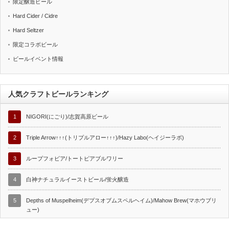
限定醸造ビール
Hard Cider / Cidre
Hard Seltzer
限定コラボビール
ビールイベント情報
人気クラフトビールランキング
1
NIGORI(にごり)/志賀高原ビール
2
Triple Arrow↑↑↑(トリプルアロー↑↑↑)/Hazy Labo(ヘイジーラボ)
3
ループフォビア/トートピアブルワリー
4
白神ナチュラルイーストビール/蛍火醸造
5
Depths of Muspelheim(デプスオブムスペルヘイム)/Mahow Brew(マホウブリ
ュー)