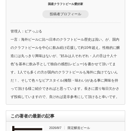
国産クラフトビール愛好家
投稿者プロフィール
管理人：ビアっぷる
一言：海外ビールに比べ日本のクラフトビール歴史は浅い。が、国内
のクラフトビールを中心に飲み続け応援して約10年超え。性格的に醸
造には丸っきり興味はないが、“好みは人それぞれ・人の舌は十人十
色”を基本に飲み手として独自の感想(レビュー)を書かせて頂いてま
す。1人でも多くの方が国内のクラフトビールも海外に負けてないん
だ！、そして色々なビアスタイル(種類・味わい)がある事に興味を持
って頂ける様ご紹介できればと思っています。長きに渡り毎日欠かさ
ず投稿していますので、良ければ是非参考にして頂けると幸いです。
この著者の最新の記事
2026/8/7
限定醸造ビール