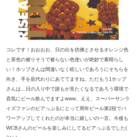
コレです！おおおお、日の出を彷彿とさせるオレンジ色
と茶色の被りそうで被らない色使いが絶妙で素晴らし
い！ホップさんは間違いなく眩しいであろうにそちらを
向き、手を庇代わりにあててますね。ただもう1ホップ
さんは…日の入り中で誰もが見たくなるであろう環境で
呑気にビール飲んでますよwww。ええ、スーパーサンラ
イズファンのビアっぷるにとって周年ビール第2段でパ
ワーアップしてくれたのが本当に嬉しいの一言。今後も
WCBさんのビールを楽しみにしてるビアっぷるでした(