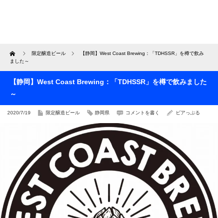
Home
限定醸造ビール
【静岡】West Coast Brewing：「TDHSSR」を樽で飲み
ました～
【静岡】West Coast Brewing：「TDHSSR」を樽で飲みました
～
2020/7/19
限定醸造ビール
静岡県
コメントを書く
ビアっぷる