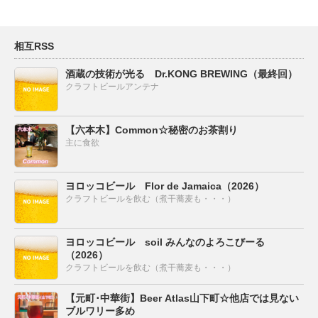
相互RSS
酒蔵の技術が光る Dr.KONG BREWING（最終回）
クラフトビールアンテナ
【六本木】Common☆秘密のお茶割り
主に食欲
ヨロッコビール Flor de Jamaica（2026）
クラフトビールを飲む（煮干蕎麦も・・・）
ヨロッコビール soil みんなのよろこびーる
（2026）
クラフトビールを飲む（煮干蕎麦も・・・）
【元町･中華街】Beer Atlas山下町☆他店では見ない
ブルワリー多め