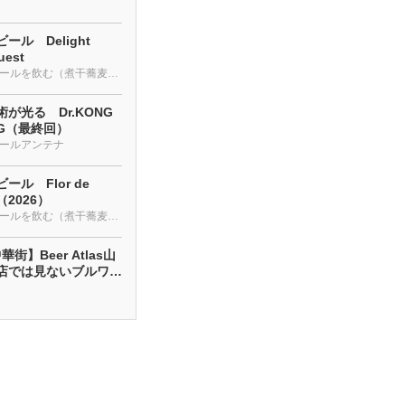
ール Delight
uest
クラフトビールを飲む（煮干蕎麦も・・・）
が光る Dr.KONG
NG（最終回）
ールアンテナ
ール Flor de
a（2026）
クラフトビールを飲む（煮干蕎麦も・・・）
街】Beer Atlas山
店では見ないブルワリ