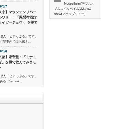
Muspelheim(デプスオ
6/8/7
ブムスペルヘイム)/Mahow
東京】マウンテンリバー
Brew(マホウブリュー)
ルワリー：「鳳梨啤酒(オ
ライピージョウ)」を樽で
理人『ビアっぷる』です。
も記事内ではお伝え…
6/8/6
京都】家守堂：「ミナミ
ゼ」を樽で飲んでみまし
～
理人『ビアっぷる』です。
『Yamori…