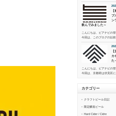
202
【
ブ
ン
飲んでみました～
こんにちは、ビアナビの管
今回は、このブログの以前
202
【
カ
た
こんにちは、ビアナビの管
今回は、京都府は伏見区にある
カテゴリー
クラフトビール日記
限定醸造ビール
Hard Cider / Cidre