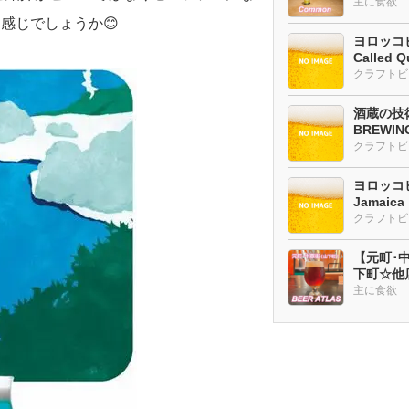
主に食欲
感じでしょうか😊
ヨロッコビ
Called Q
酒蔵の技術
BREWI
クラフトビ
ヨロッコビ
Jamaic
【元町･中華
下町☆他
ー多め
主に食欲