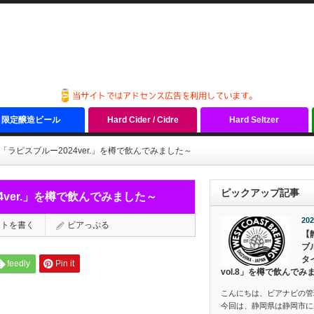
限定醸造ビール
Hard Cider / Cidre
Hard Seltzer
ラピスブルー2024ver.」を樽で飲んでみました～
ピックアップ記事
ver.」を樽で飲んでみました～
202
ントを書く
ビアっぷる
【
ブ
タ
feedly
Pin it
vol.8」を樽で飲んでみ
こんにちは、ビアナビの管
今回は、静岡県は静岡市にあ