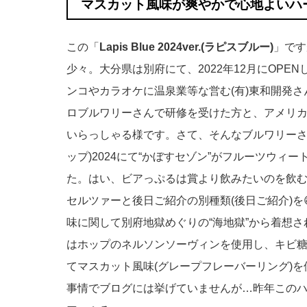
マスカット風味が爽やかで心地よいハ
この「
Lapis Blue 2024ver.(ラピスブルー)
」です
少々。大分県は別府にて、2022年12月にOPE
ンコやカラオケに温泉業等な営む(有)東和開発
ロブルワリーさんで研修を受けた方と、アメリ
いらっしゃる様です。さて、そんなブルワリーさ
ップ)2024にて“かぼすセゾン”がフルーツウィ
た。はい、ビアっぷるは賞より飲みたいのを飲
セルツァーと後日ご紹介の別種類(後日ご紹介)を
味に関して別府地獄めぐりの“海地獄”から着想
はホップのネルソンソーヴィンを使用し、キビ糖
てマスカット風味(グレープフレーバーリング)
事情でブログには挙げていませんが…昨年この