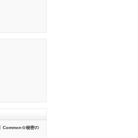
】Common☆秘密の