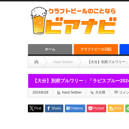
ホーム
クラフトビール日記
Hard Seltzer
【大分】別府ブルワリー：「
【大分】別府ブルワリー：「ラピスブルー2024
2024/6/28
Hard Seltzer
大分県
コメ
Post
Share
Hatena
Pocket
RSS