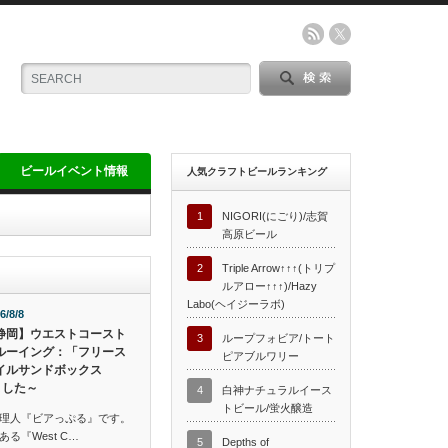
ビールイベント情報
人気クラフトビールランキング
1
NIGORI(にごり)/志賀
高原ビール
2
Triple Arrow↑↑↑(トリプ
ルアロー↑↑↑)/Hazy
Labo(ヘイジーラボ)
6/8/8
静岡】ウエストコースト
3
ループフォビア/トート
ルーイング：「フリース
ピアブルワリー
イルサンドボックス
ました～
4
白神ナチュラルイース
トビール/蛍火醸造
理人『ビアっぷる』です。
る『West C…
5
Depths of