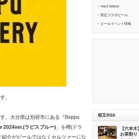
Hard Seltzer
限定コラボビール
ビールイベント情報
です。
相互RSS
。大分県は別府市にある『Beppu
lue 2024ver.(ラピスブルー)
」を樽(ドラ
【六本木
お茶割り
ご紹介がビールではなくセルツァーにな