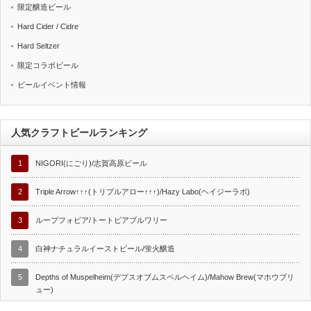
限定醸造ビール
Hard Cider / Cidre
Hard Seltzer
限定コラボビール
ビールイベント情報
人気クラフトビールランキング
1
NIGORI(にごり)/志賀高原ビール
2
Triple Arrow↑↑↑(トリプルアロー↑↑↑)/Hazy Labo(ヘイジーラボ)
3
ループフォビア/トートピアブルワリー
4
白神ナチュラルイーストビール/蛍火醸造
5
Depths of Muspelheim(デプスオブムスペルヘイム)/Mahow Brew(マホウブリ
ュー)