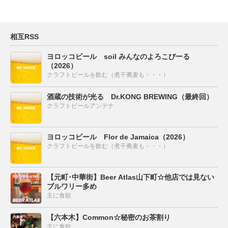
相互RSS
ヨロッコビール soil みんなのよろこびーる
（2026）
クラフトビールを飲む（煮干蕎麦も・・・）
酒蔵の技術が光る Dr.KONG BREWING（最終回）
クラフトビールアンテナ
ヨロッコビール Flor de Jamaica（2026）
クラフトビールを飲む（煮干蕎麦も・・・）
【元町･中華街】Beer Atlas山下町☆他店では見ない
ブルワリー多め
主に食欲
【六本木】Common☆秘密のお茶割り
主に食欲