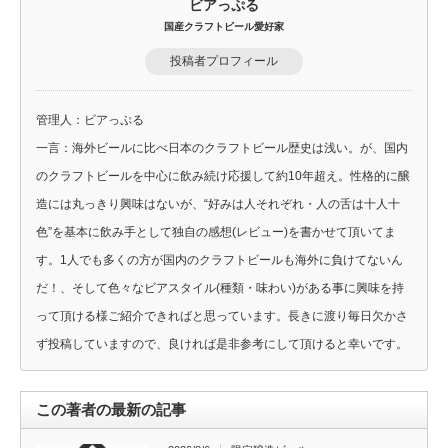
ビアっぷる
国産クラフトビール愛好家
投稿者プロフィール
管理人：ビアっぷる
一言：海外ビールに比べ日本のクラフトビール歴史は浅い。が、国内
のクラフトビールを中心に飲み続け応援して約10年超え。性格的に醸
造には丸っきり興味はないが、“好みは人それぞれ・人の舌は十人十
色”を基本に飲み手として独自の感想(レビュー)を書かせて頂いてま
す。1人でも多くの方が国内のクラフトビールも海外に負けてないん
だ！、そして色々なビアスタイル(種類・味わい)がある事に興味を持
って頂ける様ご紹介できればと思っています。長きに渡り毎日欠かさ
ず投稿していますので、良ければ是非参考にして頂けると幸いです。
この著者の最新の記事