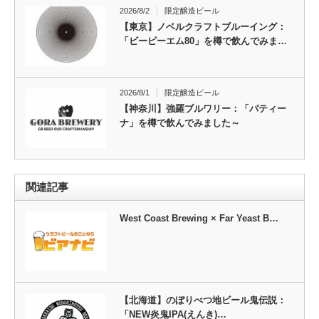
2026/8/2
限定醸造ビール
【東京】ノベルクラフトブルーイング：
「ビーピーエム80」を樽で飲んでみま…
2026/8/1
限定醸造ビール
【神奈川】強羅ブルワリー：「パティー
ナ」を樽で飲んでみました～
関連記事
West Coast Brewing × Far Yeast B…
【北海道】のぼりべつ地ビール鬼伝説：
「NEW炎鬼IPA(えんき)…