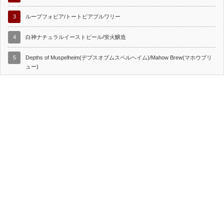
3
ループフォビア/トートピアブルワリー
4
白神ナチュラルイーストビール/蛍火醸造
5
Depths of Muspelheim(デプスオブムスペルヘイム)/Mahow Brew(マホウブリ
ュー)