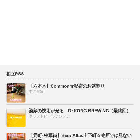
相互RSS
【六本木】Common☆秘密のお茶割り
主に食欲
酒蔵の技術が光る Dr.KONG BREWING（最終回）
クラフトビールアンテナ
【元町･中華街】Beer Atlas山下町☆他店では見ない