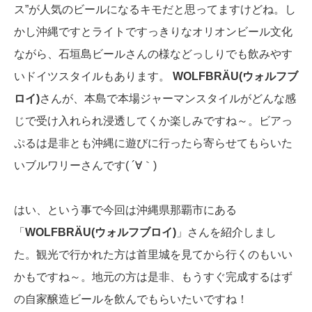
ス”が人気のビールになるキモだと思ってますけどね。し
かし沖縄ですとライトですっきりなオリオンビール文化
ながら、石垣島ビールさんの様などっしりでも飲みやす
いドイツスタイルもあります。
WOLFBRÄU(ウォルフブ
ロイ)
さんが、本島で本場ジャーマンスタイルがどんな感
じで受け入れられ浸透してくか楽しみですね～。ビアっ
ぷるは是非とも沖縄に遊びに行ったら寄らせてもらいた
いブルワリーさんです( ´∀｀)
はい、という事で今回は沖縄県那覇市にある
「
WOLFBRÄU(ウォルフブロイ)
」さんを紹介しまし
た。観光で行かれた方は首里城を見てから行くのもいい
かもですね～。地元の方は是非、もうすぐ完成するはず
の自家醸造ビールを飲んでもらいたいですね！