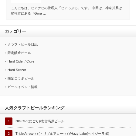
こんにちは、ビアナビの管理人『ビアっぷる』です。 今回は、神奈川県は
箱根市にある『Gora …
カテゴリー
クラフトビール日記
限定醸造ビール
Hard Cider / Cidre
Hard Seltzer
限定コラボビール
ビールイベント情報
人気クラフトビールランキング
1
NIGORI(にごり)/志賀高原ビール
2
Triple Arrow↑↑↑(トリプルアロー↑↑↑)/Hazy Labo(ヘイジーラボ)