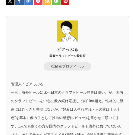
ビアっぷる
国産クラフトビール愛好家
投稿者プロフィール
管理人：ビアっぷる
一言：海外ビールに比べ日本のクラフトビール歴史は浅い。が、国内
のクラフトビールを中心に飲み続け応援して約10年超え。性格的に醸
造には丸っきり興味はないが、“好みは人それぞれ・人の舌は十人十
色”を基本に飲み手として独自の感想(レビュー)を書かせて頂いてま
す。1人でも多くの方が国内のクラフトビールも海外に負けてないん
だ！、そして色々なビアスタイル(種類・味わい)がある事に興味を持