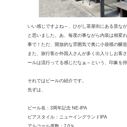
いい感じですよね～、ひがし茶屋街にある昔な
と思いました。あ、毎度の事ながら内装は相変
事で！ただ、開放的な雰囲気で奥に小規模の醸
また、旅行客か外国人さんが多く出入りしお客
ールは流行ってる感じだなぁ～という、印象を持ちま
それではビールの紹介です。
先ずは、
ビール名：3周年記念 NE-IPA
ビアスタイル：ニューイングランドIPA
アルコール度数：7.0％