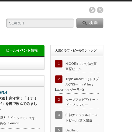
ビールイベント情報
人気クラフトビールランキング
1
NIGORI(にごり)/志賀
高原ビール
2
Triple Arrow↑↑↑(トリプ
ルアロー↑↑↑)/Hazy
Labo(ヘイジーラボ)
6/8/6
京都】家守堂：「ミナミ
3
ループフォビア/トート
ゼ」を樽で飲んでみまし
ピアブルワリー
～
4
白神ナチュラルイース
理人『ビアっぷる』です。
トビール/蛍火醸造
『Yamori…
5
Depths of