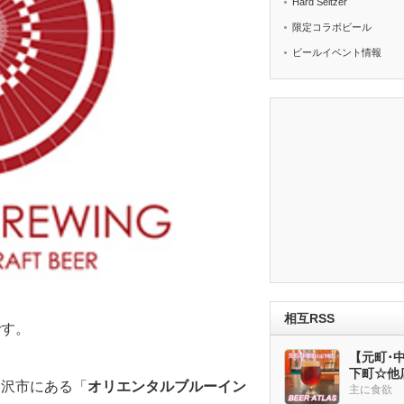
Hard Seltzer
限定コラボビール
ビールイベント情報
相互RSS
です。
【元町･中華
下町☆他
金沢市にある「
オリエンタルブルーイン
ー多め
主に食欲