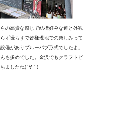
がらの高貴な感じで結構好みな道と外観
わらず撮らずで皆様現地での楽しみって
造設備がありブルーパブ形式でしたよ。
さんも多めでした。金沢でもクラフトビ
したね( ´∀｀)