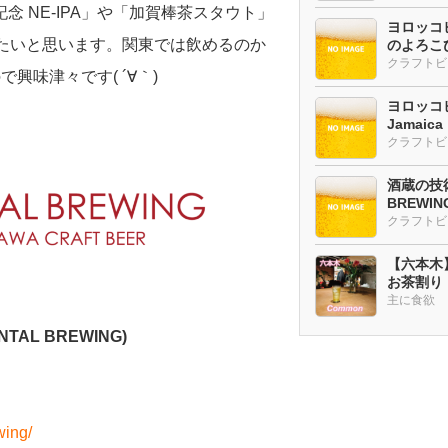
念 NE-IPA」や「加賀棒茶スタウト」
ヨロッコビ
たいと思います。関東では飲めるのか
のよろこび
味津々です( ´∀｀)
ヨロッコビ
Jamaic
酒蔵の技術
BREWI
クラフトビ
【六本木
お茶割り
主に食欲
AL BREWING)
wing/