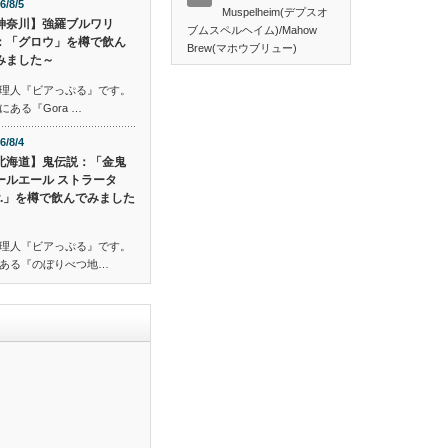
6/8/5
Muspelheim(デプスオ
神奈川】強羅ブルワリ
ブムスペルヘイム)/Mahow
：「グロウ」を樽で飲ん
Brew(マホウブリュー)
みました～
理人『ビアっぷる』です。
ある『Gora …
6/8/4
北海道】鬼伝説：「金鬼
ールエール ストラータ
er.」を樽で飲んでみました
理人『ビアっぷる』です。
ある『のぼりべつ地…