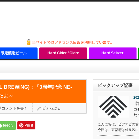
限定醸造ビール
Hard Cider / Cidre
Hard Seltzer
G)：「3周年記念 NE-IPA」＆「加賀棒茶スタウト」を飲んできましたよ～
ピックアップ記事
BREWING)：「3周年記念 NE-
たよ～
202
【
コメントを書く
ビアっぷる
カ
た
こんにちは、ビアナビの管
feedly
Pin it
今回は、京都府は伏見区にある