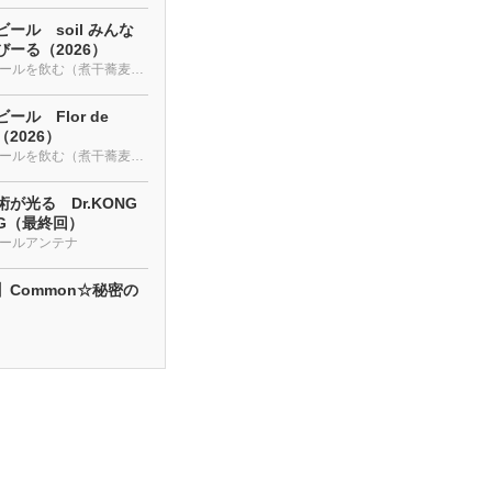
ール soil みんな
ーる（2026）
クラフトビールを飲む（煮干蕎麦も・・・）
ール Flor de
a（2026）
クラフトビールを飲む（煮干蕎麦も・・・）
が光る Dr.KONG
NG（最終回）
ールアンテナ
】Common☆秘密の