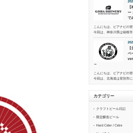
202
【
ー
で
こんにちは、ビアナビの管
今回は、神奈川県は箱根市に
202
【
ペ
v
～
こんにちは、ビアナビの管
今回は、北海道は登別市に
カテゴリー
クラフトビール日記
限定醸造ビール
Hard Cider / Cidre