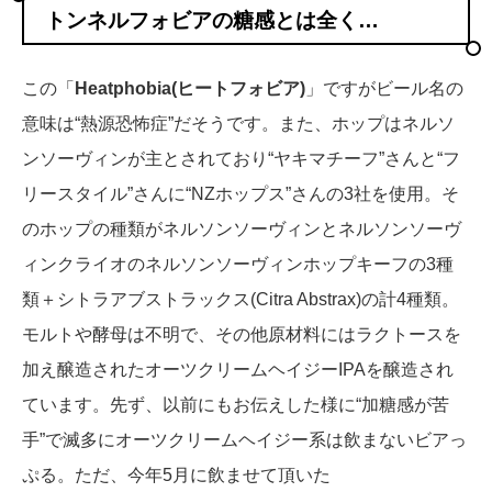
トンネルフォビアの糖感とは全く…
この「
Heatphobia(ヒートフォビア)
」ですがビール名の
意味は“熱源恐怖症”だそうです。また、ホップはネルソ
ンソーヴィンが主とされており“ヤキマチーフ”さんと“フ
リースタイル”さんに“NZホップス”さんの3社を使用。そ
のホップの種類がネルソンソーヴィンとネルソンソーヴ
ィンクライオのネルソンソーヴィンホップキーフの3種
類＋シトラアブストラックス(Citra Abstrax)の計4種類。
モルトや酵母は不明で、その他原材料にはラクトースを
加え醸造されたオーツクリームヘイジーIPAを醸造され
ています。先ず、以前にもお伝えした様に“加糖感が苦
手”で滅多にオーツクリームヘイジー系は飲まないビアっ
ぷる。ただ、今年5月に飲ませて頂いた