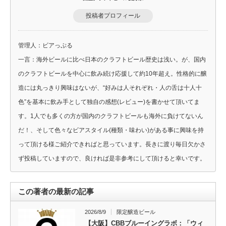
投稿者プロフィール
管理人：ビアっぷる
一言：海外ビールに比べ日本のクラフトビール歴史は浅い。が、国内
のクラフトビールを中心に飲み続け応援して約10年超え。性格的に醸
造には丸っきり興味はないが、“好みは人それぞれ・人の舌は十人十
色”を基本に飲み手として独自の感想(レビュー)を書かせて頂いてま
す。1人でも多くの方が国内のクラフトビールも海外に負けてないん
だ！、そして色々なビアスタイル(種類・味わい)がある事に興味を持
って頂ける様ご紹介できればと思っています。長きに渡り毎日欠かさ
ず投稿していますので、良ければ是非参考にして頂けると幸いです。
この著者の最新の記事
2026/8/9
限定醸造ビール
【大阪】CBBブルーイングラボ：「ウィ