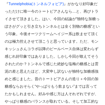
『
Tunnelphobia(トンネルフォビア)
』がかなり好印象だ
っただけに唯一今のトートピアさんなら…と、再びトラ
イさせて頂きました。はい、今回の結論が“独特な加糖っ
ぽさがグッと引き立ちトンネルとは全く別物の糖感”とい
う印象。今後オーツクリームヘイジー系は飲ませて頂く
のは極力控えさせて頂こうと思っています。ただ、モン
キッシュさんコラボ以降のビールベース自体は変わらず
感じれ好印象ではありました。しかし今回が敢えてそう
されたのか？トンネルで感じた絶妙な塩梅の糖感とは雲
泥の差と思えたほど、大変申し訳ないが独特な加糖感強
めと感じました。昔のトートピアさんの造り＋今回の加
糖感ならおそらく“やっぱりもう飲まない”までは言って
たかもしれません。好みや感じ方は人それぞれですが、
やっぱり糖感のバランスが取れている。そして加工的な