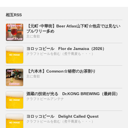
相互RSS
【元町･中華街】Beer Atlas山下町☆他店では見ない
ブルワリー多め
主に食欲
ヨロッコビール Flor de Jamaica（2026）
クラフトビールを飲む（煮干蕎麦も・・・）
【六本木】Common☆秘密のお茶割り
主に食欲
酒蔵の技術が光る Dr.KONG BREWING（最終回）
クラフトビールアンテナ
ヨロッコビール Delight Called Quest
クラフトビールを飲む（煮干蕎麦も・・・）