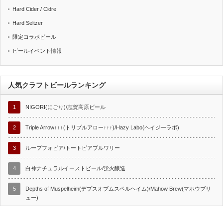
Hard Cider / Cidre
Hard Seltzer
限定コラボビール
ビールイベント情報
人気クラフトビールランキング
1
NIGORI(にごり)/志賀高原ビール
2
Triple Arrow↑↑↑(トリプルアロー↑↑↑)/Hazy Labo(ヘイジーラボ)
3
ループフォビア/トートピアブルワリー
4
白神ナチュラルイーストビール/蛍火醸造
5
Depths of Muspelheim(デプスオブムスペルヘイム)/Mahow Brew(マホウブリ
ュー)