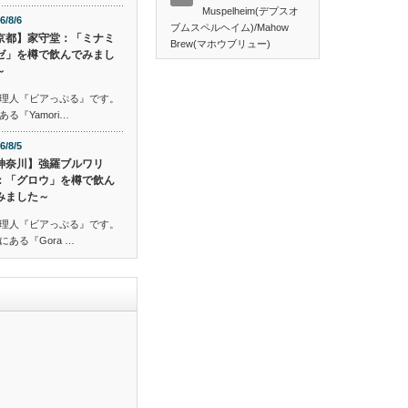
Muspelheim(デプスオ
6/8/6
ブムスペルヘイム)/Mahow
京都】家守堂：「ミナミ
Brew(マホウブリュー)
ゼ」を樽で飲んでみまし
～
理人『ビアっぷる』です。
『Yamori…
6/8/5
神奈川】強羅ブルワリ
：「グロウ」を樽で飲ん
みました～
理人『ビアっぷる』です。
ある『Gora …