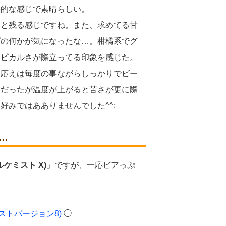
裂的な感じで素晴らしい。
ワと残る感じですね。また、求めてる甘
プの何かが気になったな…。柑橘系でグ
ロピカルさが際立ってる印象を感じた。
み応えは毎度の事ながらしっかりでビー
トだったが温度が上がると苦さが更に際
好みではあありませんでした^^;
…
アルケミスト X)
」ですが、一応ビアっぷ
ケミストバージョン8)
◯