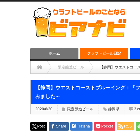
ホーム
クラフトビール日記
限定醸造ビール
【静岡】ウエストコース
【静岡】ウエストコーストブルーイング：「フ
みました～
2020/6/20
限定醸造ビール
静岡県
3 
Post
Share
Hatena
Pocket
RSS