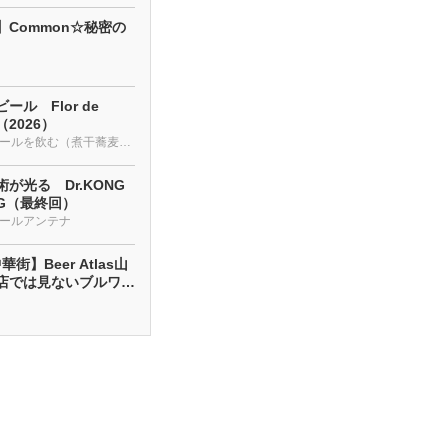
】Common☆秘密の
ール Flor de
a（2026）
クラフトビールを飲む（煮干蕎麦も・・・）
が光る Dr.KONG
NG（最終回）
ールアンテナ
街】Beer Atlas山
店では見ないブルワリ