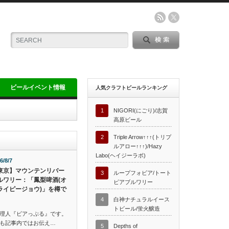
ビールイベント情報
人気クラフトビールランキング
1
NIGORI(にごり)/志賀
高原ビール
2
Triple Arrow↑↑↑(トリプ
ルアロー↑↑↑)/Hazy
Labo(ヘイジーラボ)
6/8/7
東京】マウンテンリバー
3
ループフォビア/トート
ルワリー：「鳳梨啤酒(オ
ピアブルワリー
ライピージョウ)」を樽で
4
白神ナチュラルイース
トビール/蛍火醸造
理人『ビアっぷる』です。
も記事内ではお伝え…
5
Depths of