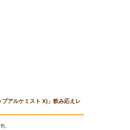
ルホップアルケミスト X)
」飲み応えレ
黄色。