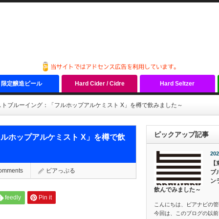
限定醸造ビール
Hard Cider / Cidre
Hard Seltzer
トブルーイング：「フルホップアルケミスト X」を樽で飲みました～
ピックアップ記事
ルホップアルケミスト X」を樽で飲
202
【
comments
ビアっぷる
ブ
ン
飲んでみました～
feedly
Pin it
こんにちは、ビアナビの管
今回は、このブログの以前