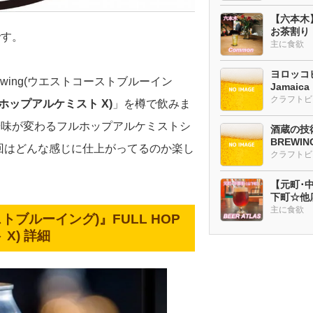
【六本木
お茶割り
です。
主に食欲
ヨロッコビ
rewing(ウエストコーストブルーイン
Jamaic
(フルホップアルケミスト X)
」を樽で飲みま
や味が変わるフルホップアルケミストシ
酒蔵の技術
BREWI
今回はどんな感じに仕上がってるのか楽し
クラフトビ
【元町･中華
下町☆他
ー多め
主に食欲
コーストブルーイング)』
FULL HOP
 X)
詳細