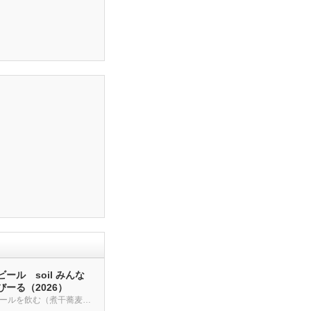
ール soil みんな
ーる（2026）
クラフトビールを飲む（煮干蕎麦も・・・）