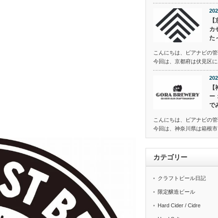
202
【
カ
た
こんにちは、ビアナビの管
今回は、京都府は伏見区にある
202
【
ー
で
こんにちは、ビアナビの管
今回は、神奈川県は箱根市に
カテゴリー
クラフトビール日記
限定醸造ビール
Hard Cider / Cidre