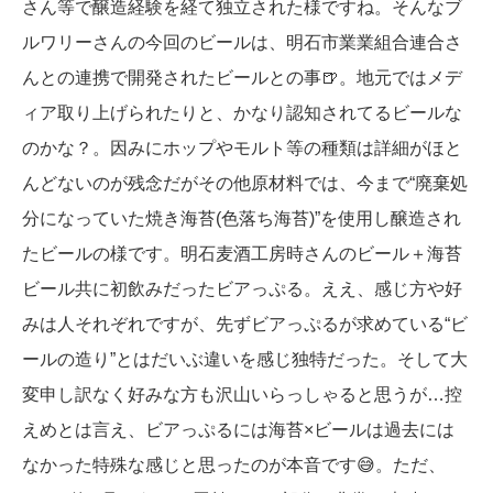
さん等で醸造経験を経て独立された様ですね。そんなブ
ルワリーさんの今回のビールは、明石市業業組合連合さ
んとの連携で開発されたビールとの事🍺。地元ではメデ
ィア取り上げられたりと、かなり認知されてるビールな
のかな？。因みにホップやモルト等の種類は詳細がほと
んどないのが残念だがその他原材料では、今まで“廃棄処
分になっていた焼き海苔(色落ち海苔)”を使用し醸造され
たビールの様です。明石麦酒工房時さんのビール＋海苔
ビール共に初飲みだったビアっぷる。ええ、感じ方や好
みは人それぞれですが、先ずビアっぷるが求めている“ビ
ールの造り”とはだいぶ違いを感じ独特だった。そして大
変申し訳なく好みな方も沢山いらっしゃると思うが…控
えめとは言え、ビアっぷるには海苔×ビールは過去には
なかった特殊な感じと思ったのが本音です😅。ただ、