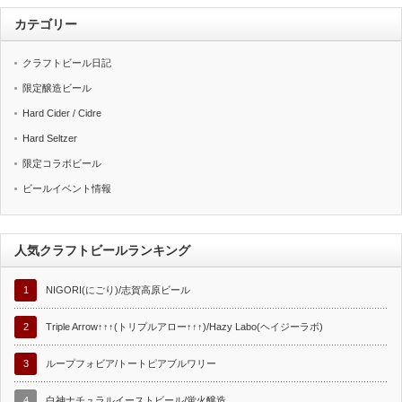
カテゴリー
クラフトビール日記
限定醸造ビール
Hard Cider / Cidre
Hard Seltzer
限定コラボビール
ビールイベント情報
人気クラフトビールランキング
1
NIGORI(にごり)/志賀高原ビール
2
Triple Arrow↑↑↑(トリプルアロー↑↑↑)/Hazy Labo(ヘイジーラボ)
3
ループフォビア/トートピアブルワリー
4
白神ナチュラルイーストビール/蛍火醸造