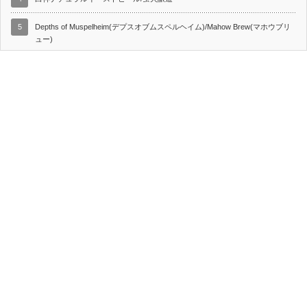
5
Depths of Muspelheim(デプスオブムスペルヘイム)/Mahow Brew(マホウブリ
ュー)