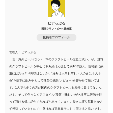
ビアっぷる
国産クラフトビール愛好家
投稿者プロフィール
管理人：ビアっぷる
一言：海外ビールに比べ日本のクラフトビール歴史は浅い。が、国内
のクラフトビールを中心に飲み続け応援して約10年超え。性格的に醸
造には丸っきり興味はないが、“好みは人それぞれ・人の舌は十人十
色”を基本に飲み手として独自の感想(レビュー)を書かせて頂いてま
す。1人でも多くの方が国内のクラフトビールも海外に負けてないん
だ！、そして色々なビアスタイル(種類・味わい)がある事に興味を持
って頂ける様ご紹介できればと思っています。長きに渡り毎日欠かさ
ず投稿していますので、良ければ是非参考にして頂けると幸いです。