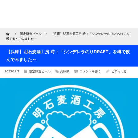
Home
限定醸造ビール
【兵庫】明石麦酒工房 時：「シンデレラのりDRAFT」を
樽で飲んでみました～
【兵庫】明石麦酒工房 時：「シンデレラのりDRAFT」を樽で飲
んでみました～
2023/12/1
限定醸造ビール
兵庫県
コメントを書く
ビアっぷる