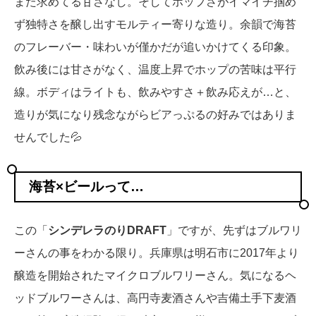
また求めてる甘さなし。そしてホップさがイマイチ掴め
ず独特さを醸し出すモルティー寄りな造り。余韻で海苔
のフレーバー・味わいが僅かだが追いかけてくる印象。
飲み後には甘さがなく、温度上昇でホップの苦味は平行
線。ボディはライトも、飲みやすさ＋飲み応えが…と、
造りが気になり残念ながらビアっぷるの好みではありま
せんでした💦
海苔×ビールって…
この「
シンデレラのりDRAFT
」ですが、先ずはブルワリ
ーさんの事をわかる限り。兵庫県は明石市に2017年より
醸造を開始されたマイクロブルワリーさん。気になるヘ
ッドブルワーさんは、高円寺麦酒さんや吉備土手下麦酒