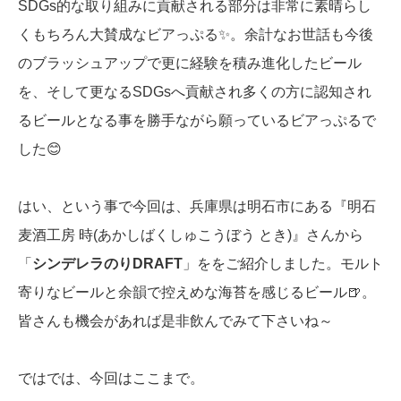
SDGs的な取り組みに貢献される部分は非常に素晴らし
くもちろん大賛成なビアっぷる✨。余計なお世話も今後
のブラッシュアップで更に経験を積み進化したビール
を、そして更なるSDGsへ貢献され多くの方に認知され
るビールとなる事を勝手ながら願っているビアっぷるで
した😊
はい、という事で今回は、兵庫県は明石市にある『明石
麦酒工房 時(あかしばくしゅこうぼう とき)』さんから
「
シンデレラのりDRAFT
」ををご紹介しました。モルト
寄りなビールと余韻で控えめな海苔を感じるビール🍺。
皆さんも機会があれば是非飲んでみて下さいね～
ではでは、今回はここまで。