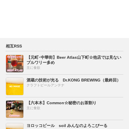
相互RSS
【元町･中華街】Beer Atlas山下町☆他店では見ない
ブルワリー多め
主に食欲
酒蔵の技術が光る Dr.KONG BREWING（最終回）
クラフトビールアンテナ
【六本木】Common☆秘密のお茶割り
主に食欲
ヨロッコビール soil みんなのよろこびーる