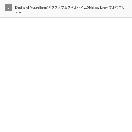
5
Depths of Muspelheim(デプスオブムスペルヘイム)/Mahow Brew(マホウブリ
ュー)