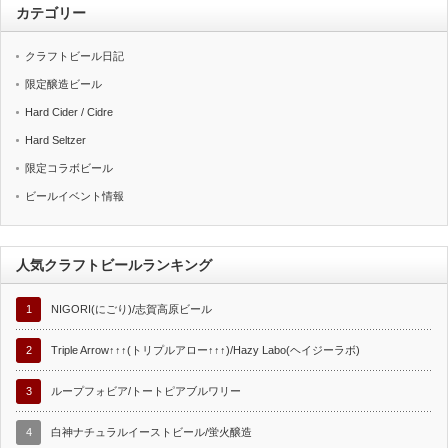
カテゴリー
クラフトビール日記
限定醸造ビール
Hard Cider / Cidre
Hard Seltzer
限定コラボビール
ビールイベント情報
人気クラフトビールランキング
1
NIGORI(にごり)/志賀高原ビール
2
Triple Arrow↑↑↑(トリプルアロー↑↑↑)/Hazy Labo(ヘイジーラボ)
3
ループフォビア/トートピアブルワリー
4
白神ナチュラルイーストビール/蛍火醸造