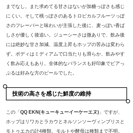
までなし。また求めてる甘さはないが加糖っぽさも感じ
にくい。そして桃っぽさのあるトロピカルフルーツっぽ
さのフレーバーと味わいが主張した後に、麦っぽい香ば
しさが優しく後追い。ジューシーさは微ありで、飲み後
には絶妙な甘さ加減、温度上昇もホップの苦みは変わら
ず。ボディはミディアムで口当たりも滑らか、飲みやす
く飲み応えもあり。全体的なバランスも好印象でビアっ
ぷるは好みな方のビールでした。
技術の高さを感じた鮮度の維持
この「
QQ EKN(キューキューイーケーエヌ)
」ですが、
ホップはリワカとラカウとネルソンソーヴィンブリスと
モトゥエカの計4種類。モルトや酵母は種類まで不明。