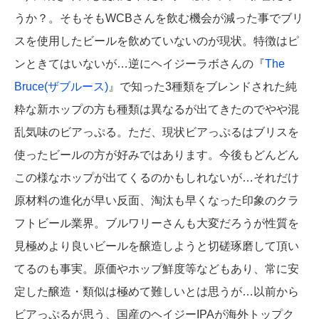
うか？。そもそもWCBさんを飲む機会が減った事でブリ
スを使用したビールを飲めていないのが現状。特徴はピ
ンときてはいないが…逆にヘイジーラボさんの『
The
Bruce(ザブルース)
』で知った3種類をブレンドされた純
粋な新ホップの方も種類は異なるが出てきたのでやや混
乱気味のビアっぷる。ただ、現状ビアっぷるはブリスを
使ったビールの方が好みではあります。今後もどんどん
この様なホップが出てくるのかもしれないが…それだけ
原材料の進化が早い反面、淘汰も早くなった印象のクラ
フトビール業界。ブルワリーさんも大変だろうが性質を
見極めより良いビールを醸造しようと切磋琢磨して頂い
てるのも事実。原価やホップ鮮度等などもあり、常に安
定した醸造・類似は極めて難しいとは思うが…以前から
ビアっぷるが思う、国産のヘイジーIPAが海外トップク