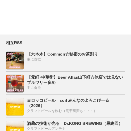
相互RSS
【六本木】Common☆秘密のお茶割り
主に食欲
【元町･中華街】Beer Atlas山下町☆他店では見ない
ブルワリー多め
主に食欲
ヨロッコビール soil みんなのよろこびーる
（2026）
クラフトビールを飲む（煮干蕎麦も・・・）
酒蔵の技術が光る Dr.KONG BREWING（最終回）
クラフトビールアンテナ