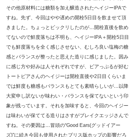
その他原材料には糖類を加え醸造されたヘイジーIPAで
すね。先ず、今回はやや遅めの開栓5日目を飲ませて頂
きました。ちょっとビックリしたのが…開栓直後を飲め
てないので鮮度落ちは不明も、ヘイジーIPA＋開栓5日目
でも鮮度落ちを全く感じさせない、むしろ良い塩梅の糖
感とバランスが整ったと思えた造りに感じました。因み
に感じ方や好みは人それぞれですが、ビアっぷるが好む
トートピアさんのヘイジーは開栓直後や2日目くらいま
では鮮度も糖感もバランスもとても素晴らしいが…以降
大変申し訳ないが味わい・バランスを保てないという印
象が残っています。それを加味すると、今回のヘイジー
は味わいが保ててる造りはさすがブレイクエッジさんで
すね。その要因は…冒頭の“Good Ears(グッドイアー
ズ)”に続き今回も使用されたブリス版ホップの影響だろ