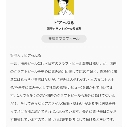
ビアっぷる
国産クラフトビール愛好家
投稿者プロフィール
管理人：ビアっぷる
一言：海外ビールに比べ日本のクラフトビール歴史は浅い。が、国内
のクラフトビールを中心に飲み続け応援して約10年超え。性格的に醸
造には丸っきり興味はないが、“好みは人それぞれ・人の舌は十人十
色”を基本に飲み手として独自の感想(レビュー)を書かせて頂いてま
す。1人でも多くの方が国内のクラフトビールも海外に負けてないん
だ！、そして色々なビアスタイル(種類・味わい)がある事に興味を持
って頂ける様ご紹介できればと思っています。長きに渡り毎日欠かさ
ず投稿していますので、良ければ是非参考にして頂けると幸いです。