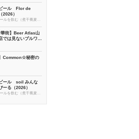
ール Flor de
a（2026）
クラフトビールを飲む（煮干蕎麦も・・・）
街】Beer Atlas山
店では見ないブルワリ
】Common☆秘密の
ール soil みんな
ーる（2026）
クラフトビールを飲む（煮干蕎麦も・・・）