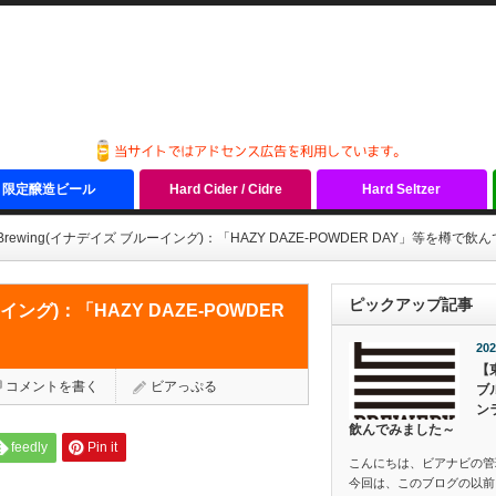
限定醸造ビール
Hard Cider / Cidre
Hard Seltzer
ze Brewing(イナデイズ ブルーイング)：「HAZY DAZE-POWDER DAY」等を樽で
ピックアップ記事
ルーイング)：「HAZY DAZE-POWDER
202
【
コメントを書く
ビアっぷる
ブ
ン
飲んでみました～
feedly
Pin it
こんにちは、ビアナビの管
今回は、このブログの以前