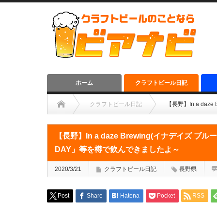
ホーム
クラフトビール日記
クラフトビール日記
【長野】In a da
【長野】In a daze Brewing(イナデイズ ブ
DAY」等を樽で飲んできましたよ～
2020/3/21
クラフトビール日記
長野県
Post
Share
Hatena
Pocket
RSS