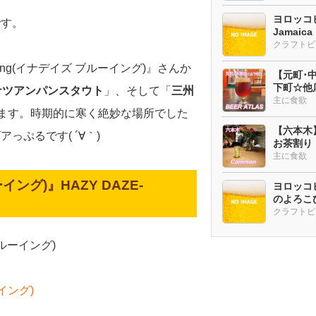
ヨロッコビ
です。
Jamaic
wing(イナデイズ ブルーイング)』さんか
【元町･中華
下町☆他
ナツアンパンスタウト
」、そして「
三州
ー多め
主に食欲
ます。時期的に寒く絶妙な場所でした
【六本木
ぷるです( ´∀｀)
お茶割り
主に食欲
ルーイング)』HAZY DAZE-
ヨロッコビ
のよろこび
ブルーイング)
ーイング)