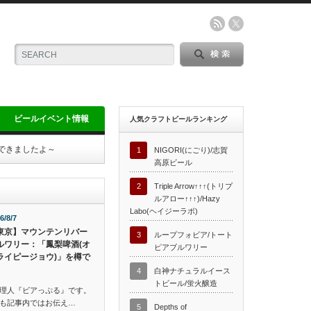
ビールイベント情報
人気クラフトビールランキング
飲んできましたよ～
1
NIGORI(にごり)/志賀
高原ビール
2
Triple Arrow↑↑↑(トリプ
ルアロー↑↑↑)/Hazy
Labo(ヘイジーラボ)
6/8/7
東京】マウンテンリバー
3
ループフォビア/トート
ルワリー：「鳳梨啤酒(オ
ピアブルワリー
ライピージョウ)」を樽で
4
白神ナチュラルイース
トビール/蛍火醸造
理人『ビアっぷる』です。
も記事内ではお伝え…
5
Depths of