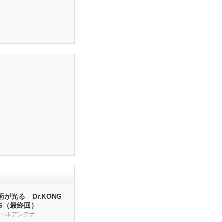
が光る Dr.KONG
NG（最終回）
ールアンテナ