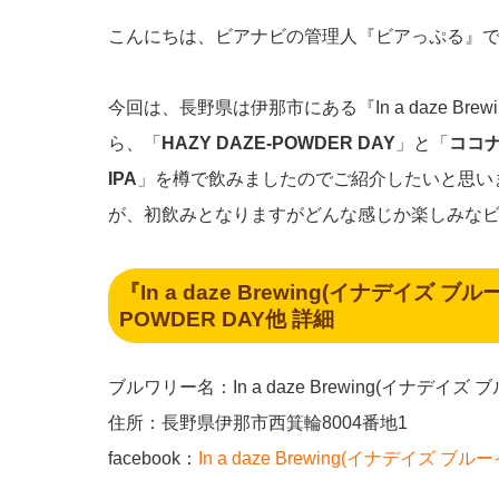
こんにちは、ビアナビの管理人『ビアっぷる』
今回は、長野県は伊那市にある『In a daze Bre
ら、「
HAZY DAZE-POWDER DAY
」と「
ココ
IPA
」を樽で飲みましたのでご紹介したいと思い
が、初飲みとなりますがどんな感じか楽しみなビアっ
『In a daze Brewing(イナデイズ ブ
POWDER DAY他 詳細
ブルワリー名：In a daze Brewing(イナデイズ 
住所：長野県伊那市西箕輪8004番地1
facebook：
In a daze Brewing(イナデイズ ブル