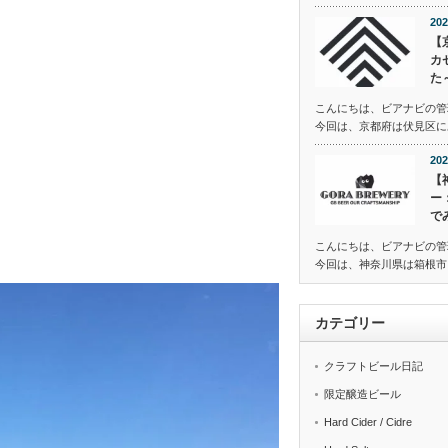
202
【
カ
た
こんにちは、ビアナビの管
今回は、京都府は伏見区にある
202
【
ー
で
こんにちは、ビアナビの管
今回は、神奈川県は箱根市に
カテゴリー
クラフトビール日記
限定醸造ビール
Hard Cider / Cidre