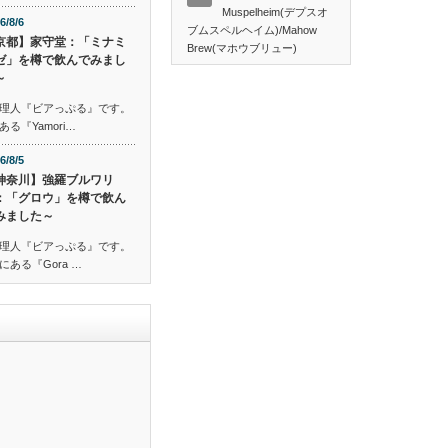
Muspelheim(デプスオ
6/8/6
ブムスペルヘイム)/Mahow
京都】家守堂：「ミナミ
Brew(マホウブリュー)
ゼ」を樽で飲んでみまし
～
理人『ビアっぷる』です。
『Yamori…
6/8/5
神奈川】強羅ブルワリ
：「グロウ」を樽で飲ん
みました～
理人『ビアっぷる』です。
ある『Gora …