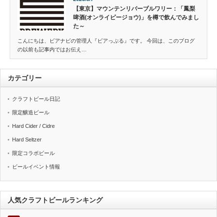
【東京】マウンテンリバーブルワリー：「鳳梨
啤酒(オンライピージョウ)」を樽で飲んでみまし
た～
こんにちは、ビアナビの管理人『ビアっぷる』です。 今回は、このブログ
の以前も記事内ではお伝え…
カテゴリー
クラフトビール日記
限定醸造ビール
Hard Cider / Cidre
Hard Seltzer
限定コラボビール
ビールイベント情報
人気クラフトビールランキング