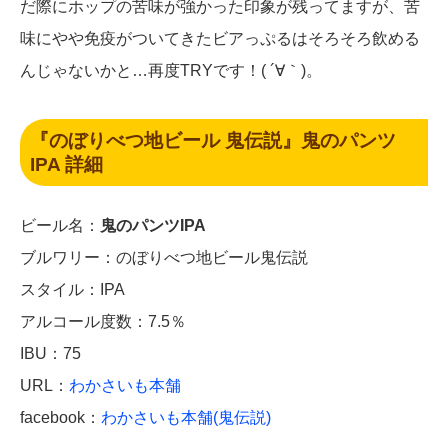
だ際にホップの苦味が強かった印象が残ってますが、苦
味にやや免疫がついてきたビアっぷるはそろそろ飲める
んじゃないかと…再度TRYです！( ´∀｀)。
『のぼりべつ地ビール 鬼伝説』鬼のパンツ
IPA 詳細
ビール名：
鬼のパンツIPA
ブルワリー：のぼりべつ地ビール鬼伝説
スタイル：IPA
アルコール度数：7.5％
IBU：75
URL：
わかさいも本舗
facebook：
わかさいも本舗(鬼伝説)