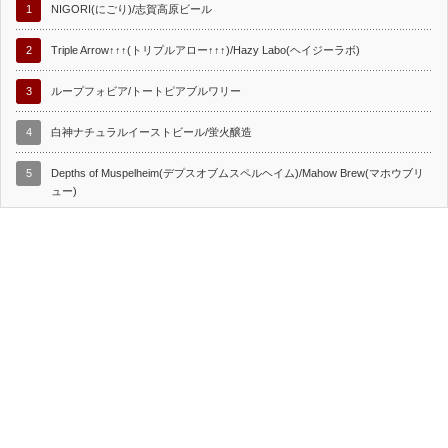
1
NIGORI(にごり)/志賀高原ビール
2
Triple Arrow↑↑↑(トリプルアロー↑↑↑)/Hazy Labo(ヘイジーラボ)
3
ループフォビア/トートピアブルワリー
4
白神ナチュラルイーストビール/蛍火醸造
5
Depths of Muspelheim(デプスオブムスペルヘイム)/Mahow Brew(マホウブリ
ュー)