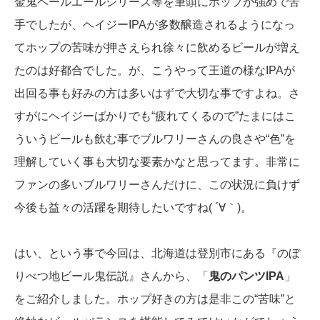
金鬼ペールエールシリーズ等を筆頭にホップが強めで苦
手でしたが、ヘイジーIPAが多数醸造されるようになっ
てホップの苦味が押さえられ徐々に飲めるビールが増え
たのは好都合でした。が、こうやって王道の様なIPAが
出回る事も好みの方は多いはずで大切な事ですよね。さ
すがにヘイジーばかりでも“疲れてくるので”たまにはこ
ういうビールも飲む事でブルワリーさんの良さや“色”を
理解していく事も大切な要素かなと思ってます。非常に
ファンの多いブルワリーさんだけに、この状況に負けず
今後も益々の活躍を期待したいですね( ´∀｀)。
はい、という事で今回は、北海道は登別市にある『のぼ
りべつ地ビール鬼伝説』さんから、「
鬼のパンツIPA
」
をご紹介しました。ホップ好きの方は是非この“苦味”と