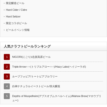
限定醸造ビール
Hard Cider / Cidre
Hard Seltzer
限定コラボビール
ビールイベント情報
人気クラフトビールランキング
1
NIGORI(にごり)/志賀高原ビール
2
Triple Arrow↑↑↑(トリプルアロー↑↑↑)/Hazy Labo(ヘイジーラボ)
3
ループフォビア/トートピアブルワリー
4
白神ナチュラルイーストビール/蛍火醸造
5
Depths of Muspelheim(デプスオブムスペルヘイム)/Mahow Brew(マホウブリ
ュー)