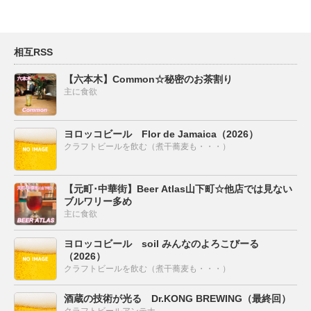
相互RSS
【六本木】Common☆秘密のお茶割り
主に食欲
ヨロッコビール Flor de Jamaica（2026）
クラフトビールを飲む（煮干蕎麦も・・・）
【元町･中華街】Beer Atlas山下町☆他店では見ない
ブルワリー多め
主に食欲
ヨロッコビール soil みんなのよろこびーる
（2026）
クラフトビールを飲む（煮干蕎麦も・・・）
酒蔵の技術が光る Dr.KONG BREWING（最終回）