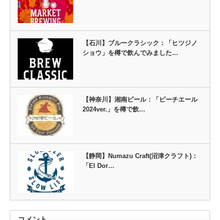
【石川】ブルークラシック：「ヒツジノ
ショウ」を樽で飲んでみました…
【神奈川】湘南ビール：「ピーチエール
2024ver.」を樽で飲…
【静岡】Numazu Craft(沼津クラフト)：
「El Dor…
コメント