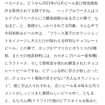
ーカーさん。どうやら2021年の1月ビール及び発泡酒免
許を取得されてる様ですね。、ヘッドブルワーさんはコ
エドブルワリーさんにて醸造経験がある方との事で、な
るほど…と、基礎がしっかりされてる印象。そんな中で
今回初飲みビール🍺は、『フランス菓子のオランジェッ
トをイメージし大人だけが味わえる特別なチョコレート
ビール』との事で、ホップがアマリロとポラリスの2種
類。またその他原材料には、カカオニブ(ペルー産有機)
にラクトース、そして密柑皮を使われ醸造されたチョコ
レートビールですね。ビアっぷる的に甘さが欲しかった
が…チョコレート風味の甘さがない“大人なオランジェッ
ト”。感じ方は人それぞれも、正にビール名＆味＆公式コ
メントがしっくりきた素晴らしいビール🍺✨。となる
と、もちろん樽(ドラフト)で他のビアスタイルを飲みた