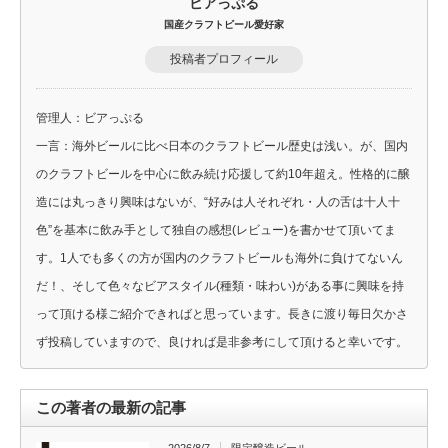
ビアっぷる
国産クラフトビール愛好家
投稿者プロフィール
管理人：ビアっぷる
一言：海外ビールに比べ日本のクラフトビール歴史は浅い。が、国内
のクラフトビールを中心に飲み続け応援して約10年超え。性格的に醸
造には丸っきり興味はないが、“好みは人それぞれ・人の舌は十人十
色”を基本に飲み手として独自の感想(レビュー)を書かせて頂いてま
す。1人でも多くの方が国内のクラフトビールも海外に負けてないん
だ！、そして色々なビアスタイル(種類・味わい)がある事に興味を持
って頂ける様ご紹介できればと思っています。長きに渡り毎日欠かさ
ず投稿していますので、良ければ是非参考にして頂けると幸いです。
この著者の最新の記事