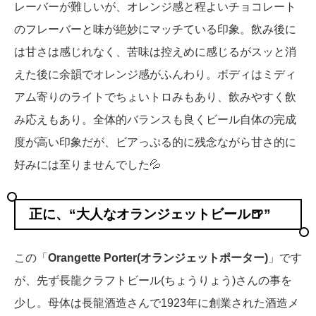
レーバーが難しいが、オレンジ感と程よいチョコレート
のフレーバーと味が絶妙にマッチている印象。飲み後に
は甘さは感じれなく、苦味は控えめに感じるがスッと消
えた後に余韻でオレンジ感がふんわり。ボディはミディ
アム寄りのライトでちょいトロみもあり、飲みやすく飲
み応えもあり。全体的バランスも良くビール自体の完成
度が高い印象だが、ビアっぷる的に残念ながら甘さ的に
好みには至りませんでした💦
正に、“大人なオランジェットビール🍺”
この「
Orangette Porter(オランジェットポーター)
」です
が、先ず長龍クラフトビール(ちょうりょう)さんの事を
少し。母体は長龍酒造さんで1923年に創業された酒造メ