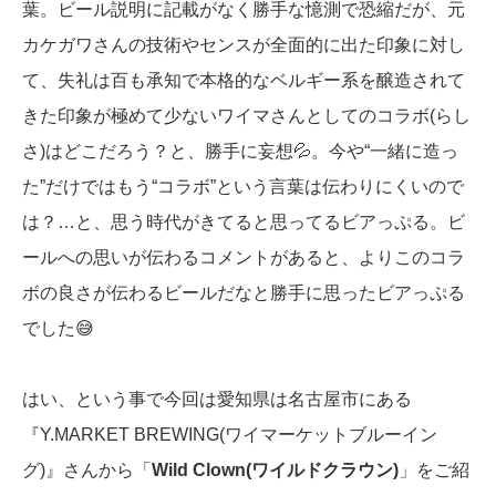
葉。ビール説明に記載がなく勝手な憶測で恐縮だが、元
カケガワさんの技術やセンスが全面的に出た印象に対し
て、失礼は百も承知で本格的なベルギー系を醸造されて
きた印象が極めて少ないワイマさんとしてのコラボ(らし
さ)はどこだろう？と、勝手に妄想💦。今や“一緒に造っ
た”だけではもう“コラボ”という言葉は伝わりにくいので
は？…と、思う時代がきてると思ってるビアっぷる。ビ
ールへの思いが伝わるコメントがあると、よりこのコラ
ボの良さが伝わるビールだなと勝手に思ったビアっぷる
でした😅
はい、という事で今回は愛知県は名古屋市にある
『Y.MARKET BREWING(ワイマーケットブルーイン
グ)』さんから「
Wild Clown(ワイルドクラウン)
」をご紹