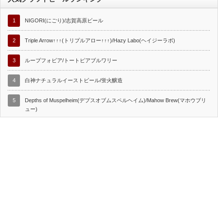
1
NIGORI(にごり)/志賀高原ビール
2
Triple Arrow↑↑↑(トリプルアロー↑↑↑)/Hazy Labo(ヘイジーラボ)
3
ループフォビア/トートピアブルワリー
4
白神ナチュラルイーストビール/蛍火醸造
5
Depths of Muspelheim(デプスオブムスペルヘイム)/Mahow Brew(マホウブリ
ュー)