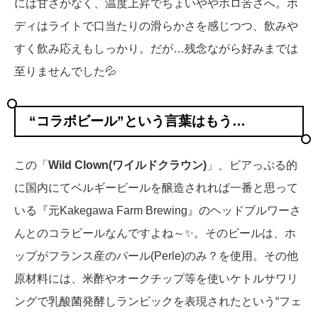
には甘さがなく、温度上昇でちょいややホロ苦さへ。ボ
ディはライトで口当たりの滑らかさを感じつつ、飲みや
すく飲み応えもしっかり。だが…残念ながら好みまでは
至りませんでした💦
“コラボビール”という言葉はもう…
この「
Wild Clown(ワイルドクラウン)
」、ビアっぷる的
に国内にてベルギービールを醸造されれば一番と思って
いる『元Kakegawa Farm Brewing』のヘッドブルワーさ
んとのコラビールなんですよね～✨。そのビールは、ホ
ップがフランス産のパール(Perle)のみ？を使用。その他
原材料には、米酢やオークチップ等を使いケトルサワリ
ングで乳酸菌発酵しランビックを表現されたという“フェ