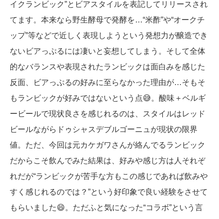
イクランビック”とビアスタイルを表記してリリースされ
てます。本来なら野生酵母で発酵を…“米酢”や“オークチ
ップ”等などで近しく表現しようという発想力が醸造でき
ないビアっぷるには凄いと妄想してしまう。そして全体
的なバランスや表現されたランビックは面白みを感じた
反面、ビアっぷるの好みに至らなかった理由が…そもそ
もランビックが好みではないという点😅。酸味＋ベルギ
ービールで現状良さを感じれるのは、スタイルはレッド
ビールながらドゥシャスデブルゴーニュが現状の限界
値。ただ、今回は元カケガワさんが絡んでるランビック
だからこそ飲んでみた結果は、好みや感じ方は人それぞ
れだが“ランビックが苦手な方もこの感じであれば飲みや
すく感じれるのでは？”という好印象で良い経験をさせて
もらいました😄。ただふと気になった“コラボ”という言