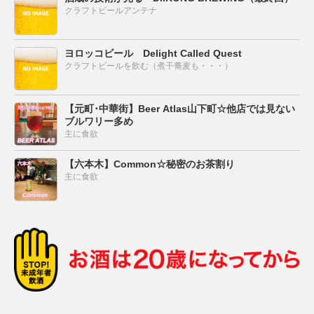
クラフトビールアンテナ
ヨロッコビール Delight Called Quest
クラフトビールを飲む（煮干蕎麦も・・・）
【元町･中華街】Beer Atlas山下町☆他店では見ない
ブルワリー多め
主に食欲
【六本木】Common☆秘密のお茶割り
主に食欲