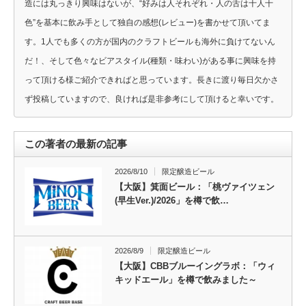
造には丸っきり興味はないが、“好みは人それぞれ・人の舌は十人十
色”を基本に飲み手として独自の感想(レビュー)を書かせて頂いてま
す。1人でも多くの方が国内のクラフトビールも海外に負けてないん
だ！、そして色々なビアスタイル(種類・味わい)がある事に興味を持
って頂ける様ご紹介できればと思っています。長きに渡り毎日欠かさ
ず投稿していますので、良ければ是非参考にして頂けると幸いです。
この著者の最新の記事
2026/8/10
限定醸造ビール
【大阪】箕面ビール：「桃ヴァイツェン
(早生Ver.)/2026」を樽で飲…
2026/8/9
限定醸造ビール
【大阪】CBBブルーイングラボ：「ウィ
キッドエール」を樽で飲みました～