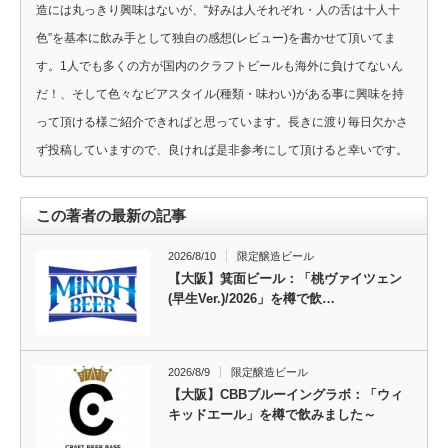
造には丸っきり興味はないが、“好みは人それぞれ・人の舌は十人十
色”を基本に飲み手として独自の感想(レビュー)を書かせて頂いてま
す。1人でも多くの方が国内のクラフトビールも海外に負けてないん
だ！、そして色々なビアスタイル(種類・味わい)がある事に興味を持
って頂ける様ご紹介できればと思っています。長きに渡り毎日欠かさ
ず投稿していますので、良ければ是非参考にして頂けると幸いです。
この著者の最新の記事
2026/8/10
限定醸造ビール
【大阪】箕面ビール：「桃ヴァイツェン
(早生Ver.)/2026」を樽で飲…
2026/8/9
限定醸造ビール
【大阪】CBBブルーイングラボ：「ウィ
キッドエール」を樽で飲みました～