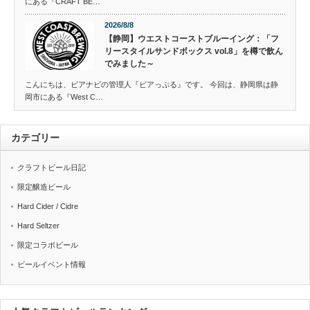
にある『CRAFT BE…
2026/8/8
【静岡】ウエストコーストブルーイング：「フ
リースタイルサンドボックス vol.8」を樽で飲ん
でみました～
こんにちは、ビアナビの管理人『ビアっぷる』です。 今回は、静岡県は静
岡市にある『West C…
カテゴリー
クラフトビール日記
限定醸造ビール
Hard Cider / Cidre
Hard Seltzer
限定コラボビール
ビールイベント情報