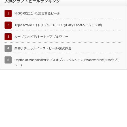
人気クラフトビールランキング
1
NIGORI(にごり)/志賀高原ビール
2
Triple Arrow↑↑↑(トリプルアロー↑↑↑)/Hazy Labo(ヘイジーラボ)
3
ループフォビア/トートピアブルワリー
4
白神ナチュラルイーストビール/蛍火醸造
5
Depths of Muspelheim(デプスオブムスペルヘイム)/Mahow Brew(マホウブリ
ュー)