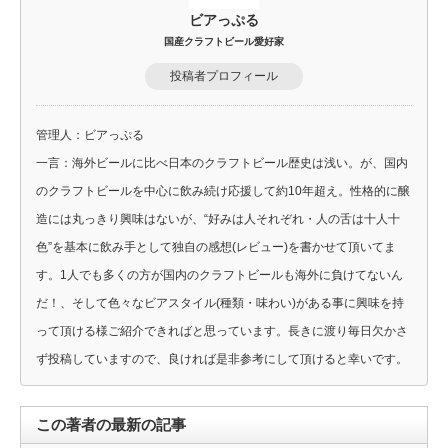
ビアっぷる
国産クラフトビール愛好家
投稿者プロフィール
管理人：ビアっぷる
一言：海外ビールに比べ日本のクラフトビール歴史は浅い。が、国内
のクラフトビールを中心に飲み続け応援して約10年超え。性格的に醸
造には丸っきり興味はないが、“好みは人それぞれ・人の舌は十人十
色”を基本に飲み手として独自の感想(レビュー)を書かせて頂いてま
す。1人でも多くの方が国内のクラフトビールも海外に負けてないん
だ！、そして色々なビアスタイル(種類・味わい)がある事に興味を持
って頂ける様ご紹介できればと思っています。長きに渡り毎日欠かさ
ず投稿していますので、良ければ是非参考にして頂けると幸いです。
この著者の最新の記事