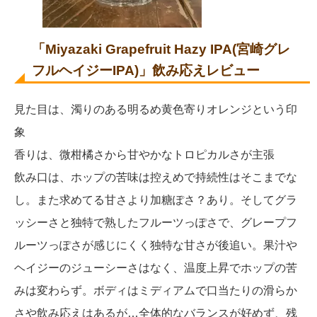
「Miyazaki Grapefruit Hazy IPA(宮崎グレ
フルヘイジーIPA)」飲み応えレビュー
見た目は、濁りのある明るめ黄色寄りオレンジという印
象
香りは、微柑橘さから甘やかなトロピカルさが主張
飲み口は、ホップの苦味は控えめで持続性はそこまでな
し。また求めてる甘さより加糖ぽさ？あり。そしてグラ
ッシーさと独特で熟したフルーツっぽさで、グレープフ
ルーツっぽさが感じにくく独特な甘さが後追い。果汁や
ヘイジーのジューシーさはなく、温度上昇でホップの苦
みは変わらず。ボディはミディアムで口当たりの滑らか
さや飲み応えはあるが…全体的なバランスが好めず、残