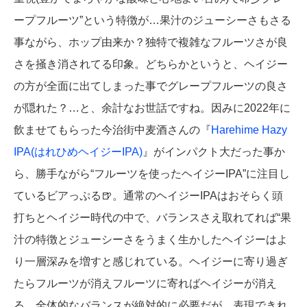
ープフルーツ”という特徴が…果汁のジューシーさもさる
事ながら、ホップ由来か？独特で複雑なフルーツさが良
さを掻き消されてる印象。どちらかというと、ヘイジー
の方が全面に出てしまった事でグレープフルーツの良さ
が隠れた？…と、余計なお世話ですね。因みに2022年に
飲ませてもらった今治街中麦酒さんの『
Harehime Hazy
IPA(はれひめヘイジーIPA)
』がインパクト大だった事か
ら、勝手ながら“フルーツを使ったヘイジーIPA”に注目し
ているビアっぷる🍺。通常のヘイジーIPAはおそらく頭
打ちとヘイジー時代の中で、バランスさえ取れてれば“果
汁の特徴とジューシーさをうまく生かしたヘイジーはよ
り一層深みを増すと感じれている。ヘイジーに寄り過ぎ
たらフルーツが消えフルーツに寄ればヘイジーが消え
る。全体的なバランスが絶対的に必要だが、表現できれ