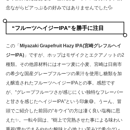
念ながらビアっぷるの好みではありませんでした💦
“フルーツヘイジーIPA”を勝手に注目
この「
Miyazaki Grapefruit Hazy IPA(宮崎グレフルヘイ
ジーIPA)
」ですが、ホップはモザイクとエクアノットの2
種類。その他原材料にはオーツ麦に小麦、宮崎は日南市
の希少な国産グレープフルーツの果汁を使用し糖類を加
え醸造されたフルーツヘイジーIPAとの事。感想です
が、“グレープフルーツさが感じにくい独特なフレーバー
と甘さを感じたヘイジーIPA”という印象😅。うーん、冒
頭でご紹介した前回の“キウイ”の方は凄く良い塩梅に思
えた✨。一転今回は、“樹上で完熟させた事による味わい
重視(豊かでまろやかな酸味と心地よい苦み)で希少グレ