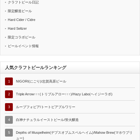
クラフトビール日記
限定醸造ビール
Hard Cider / Cidre
Hard Seltzer
限定コラボビール
ビールイベント情報
人気クラフトビールランキング
1
NIGORI(にごり)/志賀高原ビール
2
Triple Arrow↑↑↑(トリプルアロー↑↑↑)/Hazy Labo(ヘイジーラボ)
3
ループフォビア/トートピアブルワリー
4
白神ナチュラルイーストビール/蛍火醸造
5
Depths of Muspelheim(デプスオブムスペルヘイム)/Mahow Brew(マホウブリ
ュー)