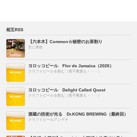
相互RSS
【六本木】Common☆秘密のお茶割り
主に食欲
ヨロッコビール Flor de Jamaica（2026）
クラフトビールを飲む（煮干蕎麦も・・・）
ヨロッコビール Delight Called Quest
クラフトビールを飲む（煮干蕎麦も・・・）
酒蔵の技術が光る Dr.KONG BREWING（最終回）
クラフトビールアンテナ