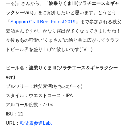
ーる)』さんから、「
波乗りくまⅢ(ソラチエース＆ギャ
ラクシーver.)
」をご紹介したいと思います。とうとう
『
Sapporo Craft Beer Forest 2019
』まで参加される秩父
麦酒さんですが、かなり露出が多くなってきましたね！
今後もあの可愛い“くまさん”の絵と共に広がってクラフ
トビール界を盛り上げて欲しいです( ´∀｀)
ビール名：
波乗りくまⅢ(ソラチエース＆ギャラクシー
ver.)
ブルワリー：秩父麦酒(ちちぶびーる)
スタイル：ウエストコーストIPA
アルコール度数：7.0％
IBU：21
URL：
秩父表参道Lab.