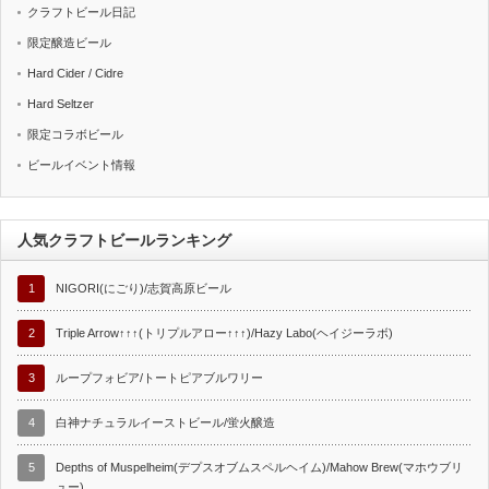
クラフトビール日記
限定醸造ビール
Hard Cider / Cidre
Hard Seltzer
限定コラボビール
ビールイベント情報
人気クラフトビールランキング
1
NIGORI(にごり)/志賀高原ビール
2
Triple Arrow↑↑↑(トリプルアロー↑↑↑)/Hazy Labo(ヘイジーラボ)
3
ループフォビア/トートピアブルワリー
4
白神ナチュラルイーストビール/蛍火醸造
5
Depths of Muspelheim(デプスオブムスペルヘイム)/Mahow Brew(マホウブリ
ュー)