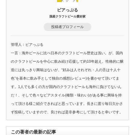
ビアっぷる
国産クラフトビール愛好家
投稿者プロフィール
管理人：ビアっぷる
一言：海外ビールに比べ日本のクラフトビール歴史は浅い。が、国内
のクラフトビールを中心に飲み続け応援して約10年超え。性格的に醸
造には丸っきり興味はないが、“好みは人それぞれ・人の舌は十人十
色”を基本に飲み手として独自の感想(レビュー)を書かせて頂いてま
す。1人でも多くの方が国内のクラフトビールも海外に負けてないん
だ！、そして色々なビアスタイル(種類・味わい)がある事に興味を持
って頂ける様ご紹介できればと思っています。長きに渡り毎日欠かさ
ず投稿していますので、良ければ是非参考にして頂けると幸いです。
この著者の最新の記事