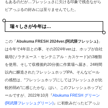
もあるのだが…フレッシュさに欠ける印象で残念ながら
ビアっぷるの好みには至りませんでした。
瑞々しさが今年は…
この「
Abukuma FRESH 2024ver.(阿武隈フレッシュ)
」
は今年で4年目との事。その2024年ver.は、ホップが自社
栽培(ソラチエース・センテニアル・カスケード)の3種類
を使用。そして収穫後約20分後に作業場へ届き、24時間
以内に醸造されたフレッシュホップIPA。そんなビール
の感想は、“フレッシュホップにしてはフレッシュさが比
較的弱め”に感じたかな。はい、このフレッシュホップビ
ールですが、2022年10月『
Abukuma FRESH グリーン
(阿武隈フレッシュグリーン)
』に初飲みだったビアっぷ