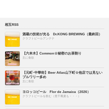
相互RSS
酒蔵の技術が光る Dr.KONG BREWING（最終回）
クラフトビールアンテナ
【六本木】Common☆秘密のお茶割り
主に食欲
【元町･中華街】Beer Atlas山下町☆他店では見ない
ブルワリー多め
主に食欲
ヨロッコビール Flor de Jamaica（2026）
クラフトビールを飲む（煮干蕎麦も・・・）