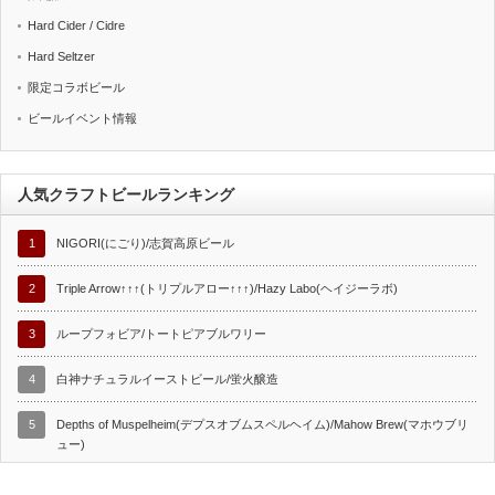
Hard Cider / Cidre
Hard Seltzer
限定コラボビール
ビールイベント情報
人気クラフトビールランキング
1
NIGORI(にごり)/志賀高原ビール
2
Triple Arrow↑↑↑(トリプルアロー↑↑↑)/Hazy Labo(ヘイジーラボ)
3
ループフォビア/トートピアブルワリー
4
白神ナチュラルイーストビール/蛍火醸造
5
Depths of Muspelheim(デプスオブムスペルヘイム)/Mahow Brew(マホウブリ
ュー)