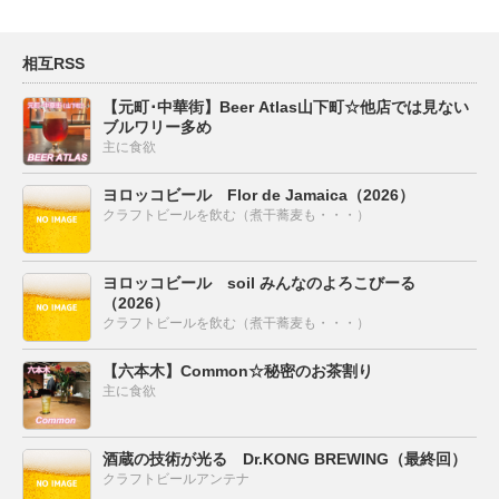
相互RSS
【元町･中華街】Beer Atlas山下町☆他店では見ない
ブルワリー多め
主に食欲
ヨロッコビール Flor de Jamaica（2026）
クラフトビールを飲む（煮干蕎麦も・・・）
ヨロッコビール soil みんなのよろこびーる
（2026）
クラフトビールを飲む（煮干蕎麦も・・・）
【六本木】Common☆秘密のお茶割り
主に食欲
酒蔵の技術が光る Dr.KONG BREWING（最終回）
クラフトビールアンテナ