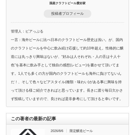
国産クラフトビール愛好家
投稿者プロフィール
管理人：ビアっぷる
一言：海外ビールに比べ日本のクラフトビール歴史は浅い。が、国内
のクラフトビールを中心に飲み続け応援して約10年超え。性格的に醸
造には丸っきり興味はないが、“好みは人それぞれ・人の舌は十人十
色”を基本に飲み手として独自の感想(レビュー)を書かせて頂いてま
す。1人でも多くの方が国内のクラフトビールも海外に負けてないん
だ！、そして色々なビアスタイル(種類・味わい)がある事に興味を持
って頂ける様ご紹介できればと思っています。長きに渡り毎日欠かさ
ず投稿していますので、良ければ是非参考にして頂けると幸いです。
この著者の最新の記事
2026/8/6
限定醸造ビール