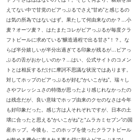
えてない中で甘党のビアっぷるでさえ“甘め”と感じるの
は気の所為ではないはず。果たして何由来なのか？…小
麦？オーツ麦？、はたまたコレがビアっぷるが毎度クラ
フトビールに求めている“醸造過程で出る甘さ”！？。な
らば半分嬉しいが半分出過ぎてる印象が残るが…ビアっ
ぷるの舌がおかしいのか？…はい、公式サイトのコメン
トとは相反するだけに摩訶不思議な状況ではあります。
対してホップのビアっぷるが好む“かいこがね”。瑞々し
さやフレッシュさの特徴が思ったより感じれなかったの
は残念だが、良い意味でホップ由来のクセのなさは今年
も好印象だった。感じ方は人それぞれですが、日本の土
壌に合ったと思える“かいこがね”と“ムラカミセブン”の国
産ホップ。今後も、このホップを使ったクラフトビール
が飲める機会に恵まれる事を切に願うビアっぷるでし