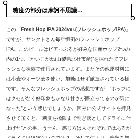
糖度の部分は摩訶不思議…
この「
Fresh Hop IPA 2024ver.(フレッシュホップIPA)
」
ですが、サンクトさん毎年恒例のフレッシュホップ
IPA。このビールはビアっぷるが好みな国産ホップ2つの
内の1つ、“かいこがね(山梨県北杜市産)”を採れたてフレ
ッシュな状態で使用されています。またその他原材料に
は小麦やオーツ麦を使い、加糖はせず醸造されている様
です。そんなフレッシュホップの感想ですが、“ホップに
はクセがなく好印象もかなり甘さが際立ってるのが気に
なった”という感じでしょうか。因みに公式サイトを拝見
させて頂くと、“糖度を極限まで削ぎ落としてドライに仕
上げた”との事。うーん、感じ方は人それぞれではあるが
ドライさはほぼないのでは？。そして何より、糖類を加