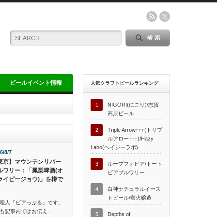
ビールイベント情報
人気クラフトビールランキング
1
NIGORI(にごり)/志賀
高原ビール
2
Triple Arrow↑↑↑(トリプ
ルアロー↑↑↑)/Hazy
Labo(ヘイジーラボ)
6/8/7
東京】マウンテンリバー
3
ループフォビア/トート
ルワリー：「鳳梨啤酒(オ
ピアブルワリー
ライピージョウ)」を樽で
4
白神ナチュラルイース
トビール/蛍火醸造
理人『ビアっぷる』です。
も記事内ではお伝え…
5
Depths of