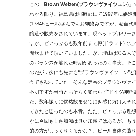
この「
Brown Weizen(ブラウンヴァイツェン)
」
わかる限り。福島県は耶麻郡にて1997年に醸
(17846ビール)さんでもお馴染みですが、猪苗代
醸造や販売をされています。現ヘッドブルワー
すが、ビアっぷるも数年前まで樽(ドラフト)で
間飲ませて頂いていました。が、理由は知る人
のバランスが崩れた時期があったのも事実。そ
のだが…後にも先にも“ブラウンヴァイツェン”
今でも残っていた。そんな定番のブラウンヴァ
不明ですが当時とおそらく変わらず“ドイツ純粋
た、数年振りに偶然飲ませて頂き感じ方は人そ
てきたと思ったのも本音。ただ、ビアっぷる理想
かに今回も甘さ加減は良い加減ではあるが、もう
的の方がしっくりくるかな？。ビール自体の造