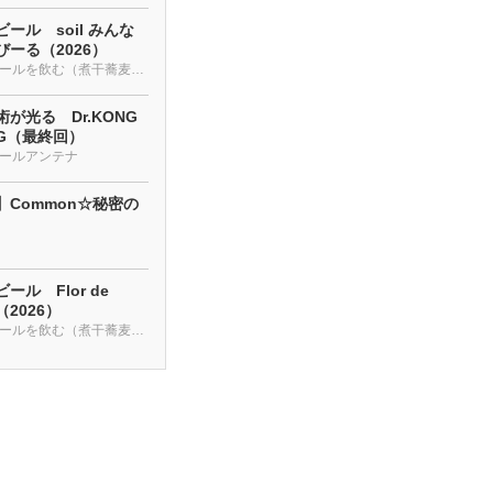
ール soil みんな
ーる（2026）
クラフトビールを飲む（煮干蕎麦も・・・）
が光る Dr.KONG
NG（最終回）
ールアンテナ
】Common☆秘密の
ール Flor de
a（2026）
クラフトビールを飲む（煮干蕎麦も・・・）