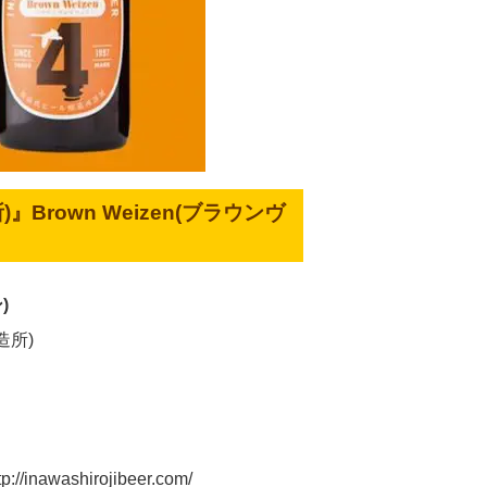
)』Brown Weizen(ブラウンヴ
)
造所)
nawashirojibeer.com/