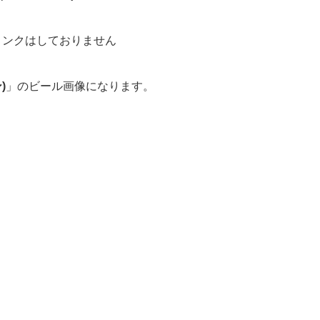
はリンクはしておりません
)
」のビール画像になります。