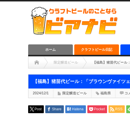
ホーム
クラフトビール日記
限定醸造ビール
【福島】猪苗代ビール
【福島】猪苗代ビール：「ブラウンヴァイツ
2024/12/1
限定醸造ビール
福島県
コ
Post
Share
Hatena
Pocket
RSS