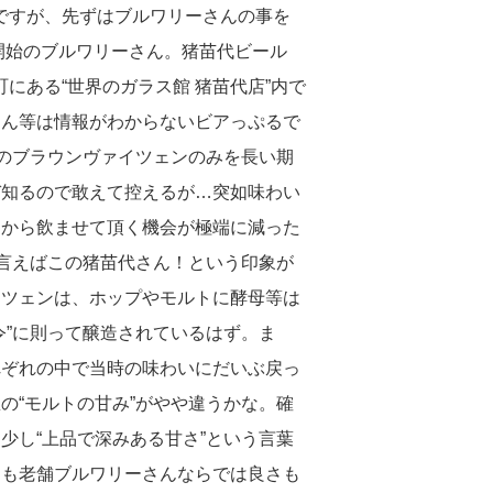
ですが、先ずはブルワリーさんの事を
造開始のブルワリーさん。猪苗代ビール
町にある“世界のガラス館 猪苗代店”内で
さん等は情報がわからないビアっぷるで
このブラウンヴァイツェンのみを長い期
ぞ知るので敢えて控えるが…突如味わい
こから飲ませて頂く機会が極端に減った
と言えばこの猪苗代さん！という印象が
イツェンは、ホップやモルトに酵母等は
令”に則って醸造されているはず。ま
れぞれの中で当時の味わいにだいぶ戻っ
の“モルトの甘み”がやや違うかな。確
少し“上品で深みある甘さ”という言葉
りも老舗ブルワリーさんならでは良さも