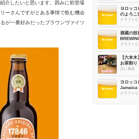
ご紹介したいと思います。因みに初登場
ヨロッコビ
ワリーさんですがとある事情で飲む機会
のよろこび
ぷるが一番好みだったブラウンヴァイツ
酒蔵の技術
BREWI
クラフトビ
【六本木
お茶割り
主に食欲
ヨロッコビ
Jamaic