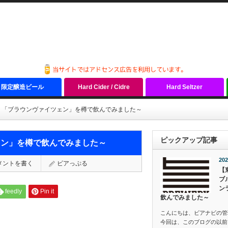
限定醸造ビール
Hard Cider / Cidre
Hard Seltzer
：「ブラウンヴァイツェン」を樽で飲んでみました～
ピックアップ記事
ェン」を樽で飲んでみました～
202
メントを書く
ビアっぷる
【
ブ
ン
feedly
Pin it
飲んでみました～
こんにちは、ビアナビの管
今回は、このブログの以前