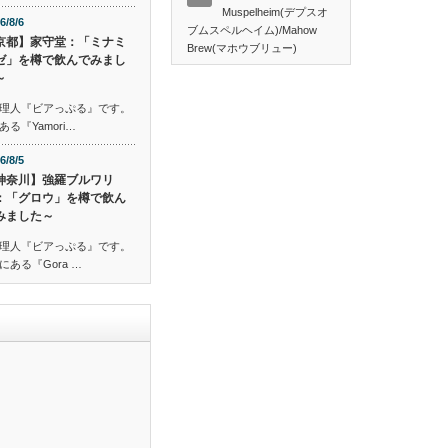
Muspelheim(デプスオ
6/8/6
ブムスペルヘイム)/Mahow
京都】家守堂：「ミナミ
Brew(マホウブリュー)
ゼ」を樽で飲んでみまし
～
理人『ビアっぷる』です。
『Yamori…
6/8/5
神奈川】強羅ブルワリ
：「グロウ」を樽で飲ん
みました～
理人『ビアっぷる』です。
ある『Gora …