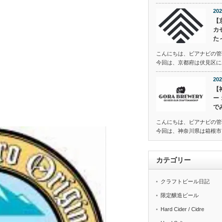
202
【
カ
た
こんにちは、ビアナビの管
今回は、京都府は伏見区にある
202
【
ー
で
こんにちは、ビアナビの管
今回は、神奈川県は箱根市に
カテゴリー
クラフトビール日記
限定醸造ビール
Hard Cider / Cidre