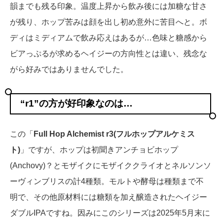
韻までも残る印象。温度上昇から飲み後には加糖な甘さ
が残り、ホップ苦みは顔を出し初め意外に苦目へと。ボ
ディはミディアムで飲み応えはあるが…色味と糖感から
ビアっぷるが求めるヘイジーの方向性とは違い、残念な
がら好みではありませんでした。
“r1”の方が好印象なのは…
この「
Full Hop Alchemist r3(フルホップアルケミス
ト)
」ですが、ホップは初聞きアンチョビホップ
(Anchovy)？とモザイクにモザイククライオとネルソンソ
ーヴィンブリスの計4種類。モルトや酵母は種類まで不
明で、その他原材料には糖類を加え醸造されたヘイジー
ダブルIPAですね。因みにこのシリーズは2025年5月末に