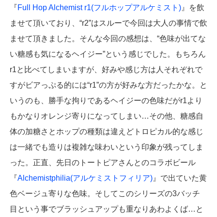
『
Full Hop Alchemist r1(フルホップアルケミスト)
』を飲
ませて頂いており、“r2”はスルーで今回は大人の事情で飲
ませて頂きました。そんな今回の感想は、“色味が出てな
い糖感も気になるヘイジー”という感じでした。もちろん
r1と比べてしまいますが、好みや感じ方は人それぞれで
すがビアっぷる的には“r1”の方が好みな方だったかな。と
いうのも、勝手な拘りであるヘイジーの色味だがr1より
もかなりオレンジ寄りになってしまい…その他、糖感自
体の加糖さとホップの種類は違えどトロピカル的な感じ
は一緒でも造りは複雑な味わいという印象が残ってしま
った。正直、先日のトートピアさんとのコラボビール
『
Alchemistphilia(アルケミストフィリア)
』で出ていた黄
色ベージュ寄りな色味。そしてこのシリーズの3バッチ
目という事でブラッシュアップも重なりあわよくば…と