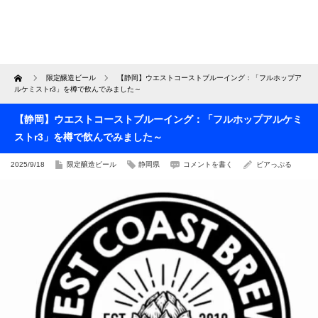
Home
限定醸造ビール
【静岡】ウエストコーストブルーイング：「フルホップア
ルケミストr3」を樽で飲んでみました～
【静岡】ウエストコーストブルーイング：「フルホップアルケミ
ストr3」を樽で飲んでみました～
2025/9/18
限定醸造ビール
静岡県
コメントを書く
ビアっぷる