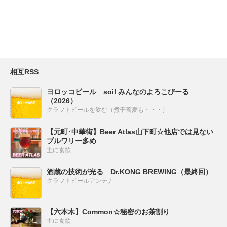
相互RSS
ヨロッコビール soil みんなのよろこびーる
（2026）
クラフトビールを飲む（煮干蕎麦も・・・）
【元町･中華街】Beer Atlas山下町☆他店では見ない
ブルワリー多め
主に食欲
酒蔵の技術が光る Dr.KONG BREWING（最終回）
クラフトビールアンテナ
【六本木】Common☆秘密のお茶割り
主に食欲