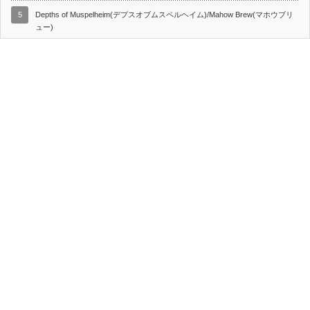
5
Depths of Muspelheim(デプスオブムスペルヘイム)/Mahow Brew(マホウブリ
ュー)