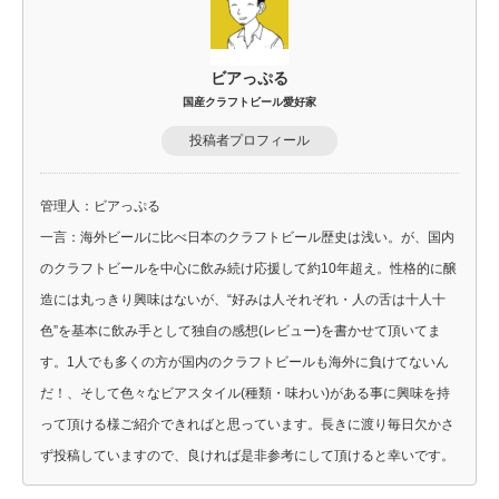
ビアっぷる
国産クラフトビール愛好家
投稿者プロフィール
管理人：ビアっぷる
一言：海外ビールに比べ日本のクラフトビール歴史は浅い。が、国内
のクラフトビールを中心に飲み続け応援して約10年超え。性格的に醸
造には丸っきり興味はないが、“好みは人それぞれ・人の舌は十人十
色”を基本に飲み手として独自の感想(レビュー)を書かせて頂いてま
す。1人でも多くの方が国内のクラフトビールも海外に負けてないん
だ！、そして色々なビアスタイル(種類・味わい)がある事に興味を持
って頂ける様ご紹介できればと思っています。長きに渡り毎日欠かさ
ず投稿していますので、良ければ是非参考にして頂けると幸いです。