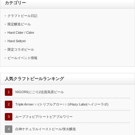
カテゴリー
クラフトビール日記
限定醸造ビール
Hard Cider / Cidre
Hard Seltzer
限定コラボビール
ビールイベント情報
人気クラフトビールランキング
1
NIGORI(にごり)/志賀高原ビール
2
Triple Arrow↑↑↑(トリプルアロー↑↑↑)/Hazy Labo(ヘイジーラボ)
3
ループフォビア/トートピアブルワリー
4
白神ナチュラルイーストビール/蛍火醸造