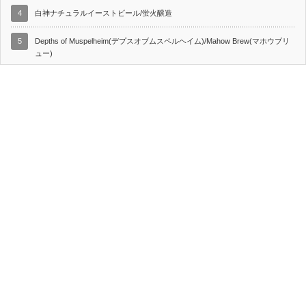
4
白神ナチュラルイーストビール/蛍火醸造
5
Depths of Muspelheim(デプスオブムスペルヘイム)/Mahow Brew(マホウブリ
ュー)