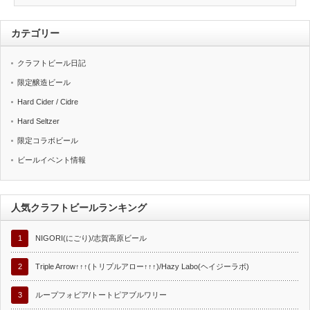
カテゴリー
クラフトビール日記
限定醸造ビール
Hard Cider / Cidre
Hard Seltzer
限定コラボビール
ビールイベント情報
人気クラフトビールランキング
1
NIGORI(にごり)/志賀高原ビール
2
Triple Arrow↑↑↑(トリプルアロー↑↑↑)/Hazy Labo(ヘイジーラボ)
3
ループフォビア/トートピアブルワリー