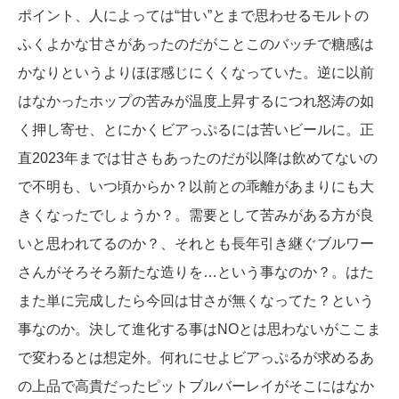
ポイント、人によっては“甘い”とまで思わせるモルトの
ふくよかな甘さがあったのだがことこのバッチで糖感は
かなりというよりほぼ感じにくくなっていた。逆に以前
はなかったホップの苦みが温度上昇するにつれ怒涛の如
く押し寄せ、とにかくビアっぷるには苦いビールに。正
直2023年までは甘さもあったのだが以降は飲めてないの
で不明も、いつ頃からか？以前との乖離があまりにも大
きくなったでしょうか？。需要として苦みがある方が良
いと思われてるのか？、それとも長年引き継ぐブルワー
さんがそろそろ新たな造りを…という事なのか？。はた
また単に完成したら今回は甘さが無くなってた？という
事なのか。決して進化する事はNOとは思わないがここま
で変わるとは想定外。何れにせよビアっぷるが求めるあ
の上品で高貴だったピットブルバーレイがそこにはなか