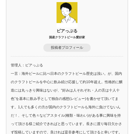
ビアっぷる
国産クラフトビール愛好家
投稿者プロフィール
管理人：ビアっぷる
一言：海外ビールに比べ日本のクラフトビール歴史は浅い。が、国内
のクラフトビールを中心に飲み続け応援して約10年超え。性格的に醸
造には丸っきり興味はないが、“好みは人それぞれ・人の舌は十人十
色”を基本に飲み手として独自の感想(レビュー)を書かせて頂いてま
す。1人でも多くの方が国内のクラフトビールも海外に負けてないん
だ！、そして色々なビアスタイル(種類・味わい)がある事に興味を持
って頂ける様ご紹介できればと思っています。長きに渡り毎日欠かさ
ず投稿していますので、良ければ是非参考にして頂けると幸いです。