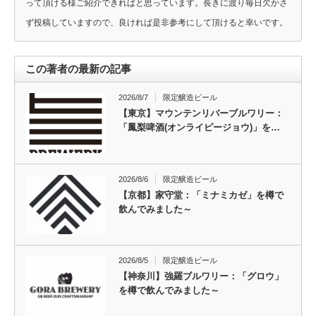
って頂ける様ご紹介できればと思っています。長きに渡り毎日欠かさ
ず投稿していますので、良ければ是非参考にして頂けると幸いです。
この著者の最新の記事
2026/8/7
限定醸造ビール
【東京】マウンテンリバーブルワリー：
「鳳梨啤酒(オンライピージョウ)」を…
2026/8/6
限定醸造ビール
【京都】家守堂：「ミナミカゼ」を樽で
飲んでみました～
2026/8/5
限定醸造ビール
【神奈川】強羅ブルワリー：「グロウ」
を樽で飲んでみました～