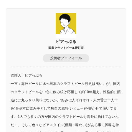
ビアっぷる
国産クラフトビール愛好家
投稿者プロフィール
管理人：ビアっぷる
一言：海外ビールに比べ日本のクラフトビール歴史は浅い。が、国内
のクラフトビールを中心に飲み続け応援して約10年超え。性格的に醸
造には丸っきり興味はないが、“好みは人それぞれ・人の舌は十人十
色”を基本に飲み手として独自の感想(レビュー)を書かせて頂いてま
す。1人でも多くの方が国内のクラフトビールも海外に負けてないん
だ！、そして色々なビアスタイル(種類・味わい)がある事に興味を持