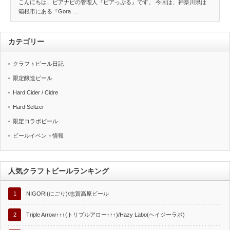
こんにちは、ビアナビの管理人『ビアっぷる』です。 今回は、神奈川県は
箱根市にある『Gora …
カテゴリー
クラフトビール日記
限定醸造ビール
Hard Cider / Cidre
Hard Seltzer
限定コラボビール
ビールイベント情報
人気クラフトビールランキング
1
NIGORI(にごり)/志賀高原ビール
2
Triple Arrow↑↑↑(トリプルアロー↑↑↑)/Hazy Labo(ヘイジーラボ)