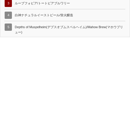
3
ループフォビア/トートピアブルワリー
4
白神ナチュラルイーストビール/蛍火醸造
5
Depths of Muspelheim(デプスオブムスペルヘイム)/Mahow Brew(マホウブリ
ュー)