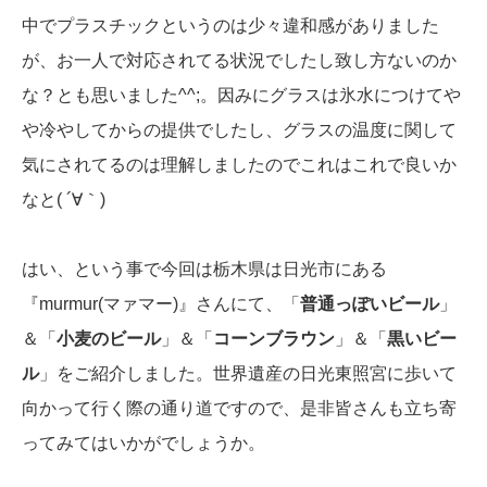
中でプラスチックというのは少々違和感がありました
が、お一人で対応されてる状況でしたし致し方ないのか
な？とも思いました^^;。因みにグラスは氷水につけてや
や冷やしてからの提供でしたし、グラスの温度に関して
気にされてるのは理解しましたのでこれはこれで良いか
なと( ´∀｀)
はい、という事で今回は栃木県は日光市にある
『murmur(マァマー)』さんにて、「
普通っぽいビール
」
＆「
小麦のビール
」＆「
コーンブラウン
」＆「
黒いビー
ル
」をご紹介しました。世界遺産の日光東照宮に歩いて
向かって行く際の通り道ですので、是非皆さんも立ち寄
ってみてはいかがでしょうか。