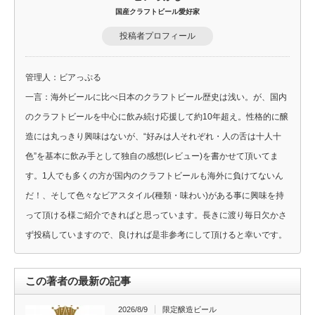
国産クラフトビール愛好家
投稿者プロフィール
管理人：ビアっぷる
一言：海外ビールに比べ日本のクラフトビール歴史は浅い。が、国内
のクラフトビールを中心に飲み続け応援して約10年超え。性格的に醸
造には丸っきり興味はないが、“好みは人それぞれ・人の舌は十人十
色”を基本に飲み手として独自の感想(レビュー)を書かせて頂いてま
す。1人でも多くの方が国内のクラフトビールも海外に負けてないん
だ！、そして色々なビアスタイル(種類・味わい)がある事に興味を持
って頂ける様ご紹介できればと思っています。長きに渡り毎日欠かさ
ず投稿していますので、良ければ是非参考にして頂けると幸いです。
この著者の最新の記事
2026/8/9
限定醸造ビール