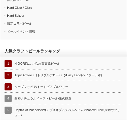
Hard Cider / Cidre
Hard Seltzer
限定コラボビール
ビールイベント情報
人気クラフトビールランキング
1
NIGORI(にごり)/志賀高原ビール
2
Triple Arrow↑↑↑(トリプルアロー↑↑↑)/Hazy Labo(ヘイジーラボ)
3
ループフォビア/トートピアブルワリー
4
白神ナチュラルイーストビール/蛍火醸造
5
Depths of Muspelheim(デプスオブムスペルヘイム)/Mahow Brew(マホウブリ
ュー)