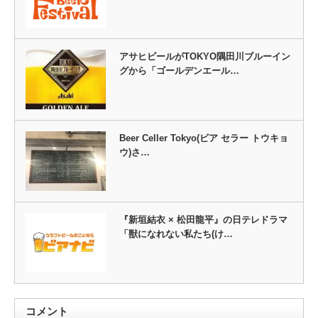
アサヒビールがTOKYO隅田川ブルーイン
グから「ゴールデンエール…
Beer Celler Tokyo(ビア セラー トウキョ
ウ)さ…
『新垣結衣 × 松田龍平』の日テレドラマ
「獣になれない私たち(け…
コメント