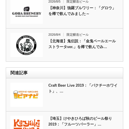
2026/8/5
限定醸造ビール
【神奈川】強羅ブルワリー：「グロウ」
を樽で飲んでみました～
2026/8/4
限定醸造ビール
【北海道】鬼伝説：「金鬼ペールエール
ストラータver.」を樽で飲んでみ…
関連記事
Craft Beer Live 2019：「パクチーホワイ
ト」、…
【埼玉】けやきひろば秋のビール祭り
2019：「フルーツパーラー」…