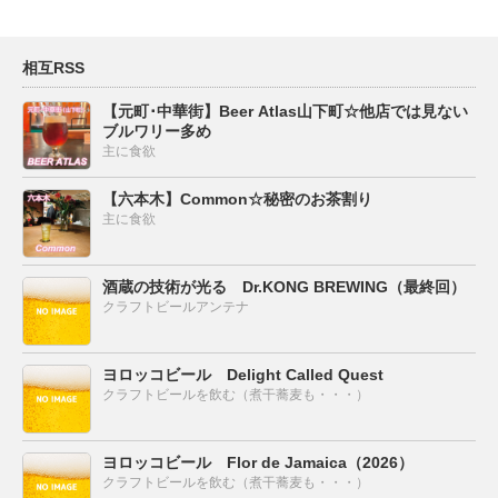
相互RSS
【元町･中華街】Beer Atlas山下町☆他店では見ない
ブルワリー多め
主に食欲
【六本木】Common☆秘密のお茶割り
主に食欲
酒蔵の技術が光る Dr.KONG BREWING（最終回）
クラフトビールアンテナ
ヨロッコビール Delight Called Quest
クラフトビールを飲む（煮干蕎麦も・・・）
ヨロッコビール Flor de Jamaica（2026）
クラフトビールを飲む（煮干蕎麦も・・・）