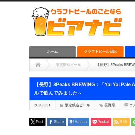
ホーム
クラフトビール日記
限定醸造ビール
【長野】8Peaks BRE
【長野】8Peaks BREWING：「Yai Yai P
ルで飲んでみました～
2020/3/31
限定醸造ビール
長野県
コ
Post
Share
Hatena
Pocket
RSS