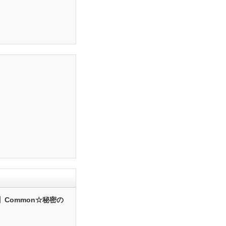
】Common☆秘密の