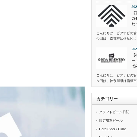
202
【
カ
た
こんにちは、ビアナビの管
今回は、京都府は伏見区にある
202
【
ー
で
こんにちは、ビアナビの管
今回は、神奈川県は箱根市に
カテゴリー
クラフトビール日記
限定醸造ビール
Hard Cider / Cidre