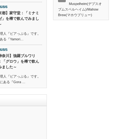
Muspelheim(デプスオ
6/8/6
ブムスペルヘイム)/Mahow
京都】家守堂：「ミナミ
Brew(マホウブリュー)
ゼ」を樽で飲んでみまし
～
理人『ビアっぷる』です。
『Yamori…
6/8/5
神奈川】強羅ブルワリ
：「グロウ」を樽で飲ん
みました～
理人『ビアっぷる』です。
ある『Gora …