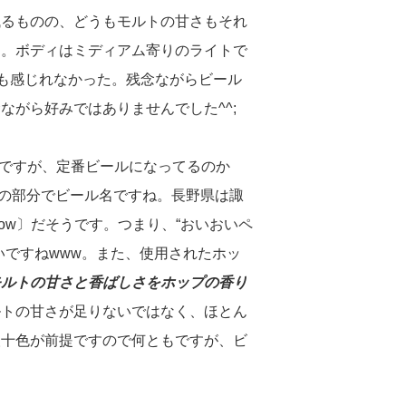
残るものの、どうもモルトの甘さもそれ
な。ボディはミディアム寄りのライトで
クも感じれなかった。残念ながらビール
ながら好みではありませんでした^^;
ですが、定番ビールになってるのか
ai”の部分でビール名ですね。長野県は諏
ow〕だそうです。つまり、“おいおいペ
いですねwww。また、使用されたホッ
モルトの甘さと香ばしさをホップの香り
ルトの甘さが足りないではなく、ほとん
人十色が前提ですので何ともですが、ビ
。