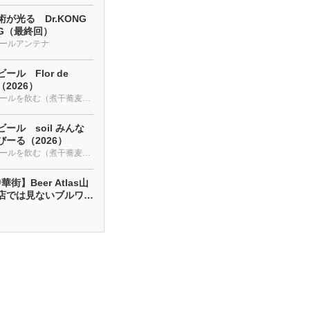
が光る Dr.KONG
NG（最終回）
ールアンテナ
ール Flor de
a（2026）
クラフトビールを飲む（煮干蕎麦も・・・）
ール soil みんな
ーる（2026）
クラフトビールを飲む（煮干蕎麦も・・・）
街】Beer Atlas山
店では見ないブルワリ