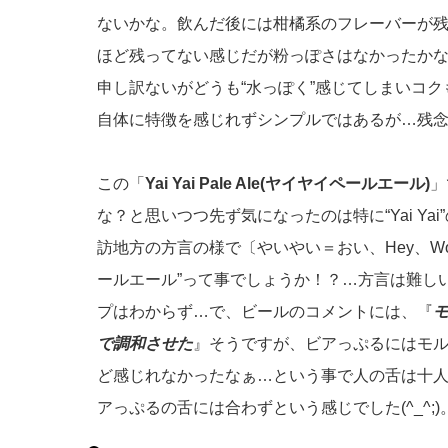
ないかな。飲んだ後には柑橘系のフレーバーが
ほど残ってない感じだが粉っぽさはなかったか
申し訳ないがどうも“水っぽく”感じてしまいコ
自体に特徴を感じれずシンプルではあるが…残念
この「
Yai Yai Pale Ale(ヤイヤイペールエール)
」
な？と思いつつ先ず気になったのは特に“Yai Y
訪地方の方言の様で〔やいやい＝おい、Hey、W
ールエール”って事でしょうか！？…方言は難し
プはわからず…で、ビールのコメントには、『
で調和させた
』そうですが、ビアっぷるにはモ
ど感じれなかったなぁ…という事で人の舌は十
アっぷるの舌には合わずという感じでした(^_^;)