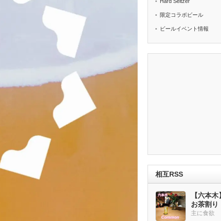
Hard Seltzer
限定コラボビール
ビールイベント情報
相互RSS
【六本木
お茶割り
主に食欲