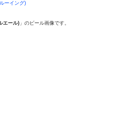
ブルーイング)
ペールエール)
」のビール画像です。