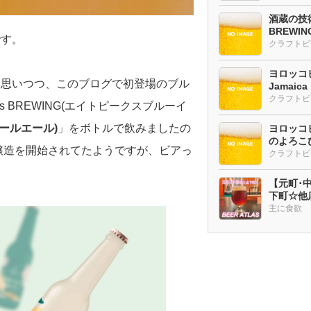
酒蔵の技術
BREWI
です。
クラフトビ
ヨロッコビ
と思いつつ、このブログで初登場のブル
Jamaic
 BREWING(エイトピークスブルーイ
ヤイペールエール)
」をボトルで飲みましたの
ヨロッコビ
のよろこび
に醸造を開始されてたようですが、ビアっ
【元町･中華
下町☆他
ー多め
主に食欲