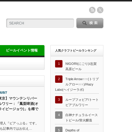
ビールイベント情報
人気クラフトビールランキング
1
NIGORI(にごり)/志賀
高原ビール
2
Triple Arrow↑↑↑(トリプ
ルアロー↑↑↑)/Hazy
Labo(ヘイジーラボ)
6/8/7
東京】マウンテンリバー
3
ループフォビア/トート
ルワリー：「鳳梨啤酒(オ
ピアブルワリー
ライピージョウ)」を樽で
4
白神ナチュラルイース
トビール/蛍火醸造
理人『ビアっぷる』です。
も記事内ではお伝え…
5
Depths of