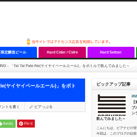
限定醸造ビール
Hard Cider / Cidre
Hard Seltzer
WING：「Yai Yai Pale Ale(ヤイヤイペールエール)」をボトルで飲んでみました～
ピックアップ記事
ale Ale(ヤイヤイペールエール)」をボト
202
【
メントを書く
ビアっぷる
ブ
ン
飲んでみました～
feedly
Pin it
こんにちは、ビアナビの管
今回は、このブログの以前