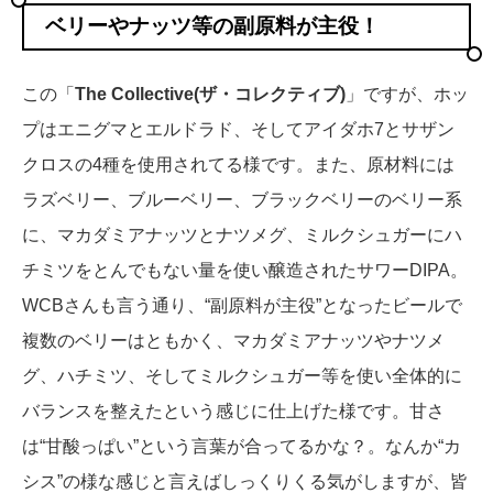
ベリーやナッツ等の副原料が主役！
この「
The Collective(ザ・コレクティブ)
」ですが、ホッ
プはエニグマとエルドラド、そしてアイダホ7とサザン
クロスの4種を使用されてる様です。また、原材料には
ラズベリー、ブルーベリー、ブラックベリーのベリー系
に、マカダミアナッツとナツメグ、ミルクシュガーにハ
チミツをとんでもない量を使い醸造されたサワーDIPA。
WCBさんも言う通り、“副原料が主役”となったビールで
複数のベリーはともかく、マカダミアナッツやナツメ
グ、ハチミツ、そしてミルクシュガー等を使い全体的に
バランスを整えたという感じに仕上げた様です。甘さ
は“甘酸っぱい”という言葉が合ってるかな？。なんか“カ
シス”の様な感じと言えばしっくりくる気がしますが、皆