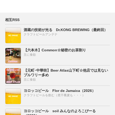
相互RSS
酒蔵の技術が光る Dr.KONG BREWING（最終回）
クラフトビールアンテナ
【六本木】Common☆秘密のお茶割り
主に食欲
【元町･中華街】Beer Atlas山下町☆他店では見ない
ブルワリー多め
主に食欲
ヨロッコビール Flor de Jamaica（2026）
クラフトビールを飲む（煮干蕎麦も・・・）
ヨロッコビール soil みんなのよろこびーる