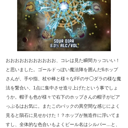
おおおおおおおおおおお、コレは見た瞬間カッコいい！
と思いました。ゴールドっぽい魔法陣を囲んだ6ホップ
さんが、手や指、杖や棒と様々なFFのサ◯ダラの様な魔
法を繋合い、1点に集中させ造り上げたという事でしょ
うか。帽子も色が様々で右下のホップさんの帽子がビア
っぷるはお気に。またこのバックの異空間な感じによく
見ると隕石に見せかけた！？ホップが無造作に浮いてま
すし、全体的な色合いもよくビール名はシルバー…と、