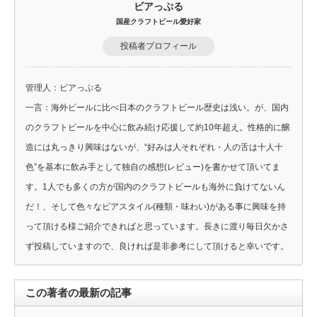
ビアっぷる
国産クラフトビール愛好家
投稿者プロフィール
管理人：ビアっぷる
一言：海外ビールに比べ日本のクラフトビール歴史は浅い。が、国内
のクラフトビールを中心に飲み続け応援して約10年超え。性格的に醸
造には丸っきり興味はないが、“好みは人それぞれ・人の舌は十人十
色”を基本に飲み手として独自の感想(レビュー)を書かせて頂いてま
す。1人でも多くの方が国内のクラフトビールも海外に負けてないん
だ！、そして色々なビアスタイル(種類・味わい)がある事に興味を持
って頂ける様ご紹介できればと思っています。長きに渡り毎日欠かさ
ず投稿していますので、良ければ是非参考にして頂けると幸いです。
この著者の最新の記事