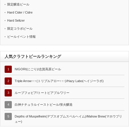
限定醸造ビール
Hard Cider / Cidre
Hard Seltzer
限定コラボビール
ビールイベント情報
人気クラフトビールランキング
1
NIGORI(にごり)/志賀高原ビール
2
Triple Arrow↑↑↑(トリプルアロー↑↑↑)/Hazy Labo(ヘイジーラボ)
3
ループフォビア/トートピアブルワリー
4
白神ナチュラルイーストビール/蛍火醸造
5
Depths of Muspelheim(デプスオブムスペルヘイム)/Mahow Brew(マホウブリ
ュー)