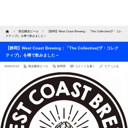
Home
限定醸造ビール
【静岡】West Coast Brewing：「The Collective(ザ・コレ
クティブ)」を樽で飲みました～
【静岡】West Coast Brewing：「The Collective(ザ・コレク
ティブ)」を樽で飲みました～
2020/11/12
限定醸造ビール
静岡県
コメントを書く
ビアっぷる