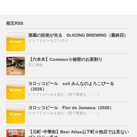
相互RSS
酒蔵の技術が光る Dr.KONG BREWING（最終回）
クラフトビールアンテナ
【六本木】Common☆秘密のお茶割り
主に食欲
ヨロッコビール soil みんなのよろこびーる
（2026）
クラフトビールを飲む（煮干蕎麦も・・・）
ヨロッコビール Flor de Jamaica（2026）
クラフトビールを飲む（煮干蕎麦も・・・）
【元町･中華街】Beer Atlas山下町☆他店では見ない