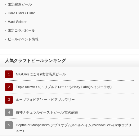
限定醸造ビール
Hard Cider / Cidre
Hard Seltzer
限定コラボビール
ビールイベント情報
人気クラフトビールランキング
1
NIGORI(にごり)/志賀高原ビール
2
Triple Arrow↑↑↑(トリプルアロー↑↑↑)/Hazy Labo(ヘイジーラボ)
3
ループフォビア/トートピアブルワリー
4
白神ナチュラルイーストビール/蛍火醸造
5
Depths of Muspelheim(デプスオブムスペルヘイム)/Mahow Brew(マホウブリ
ュー)