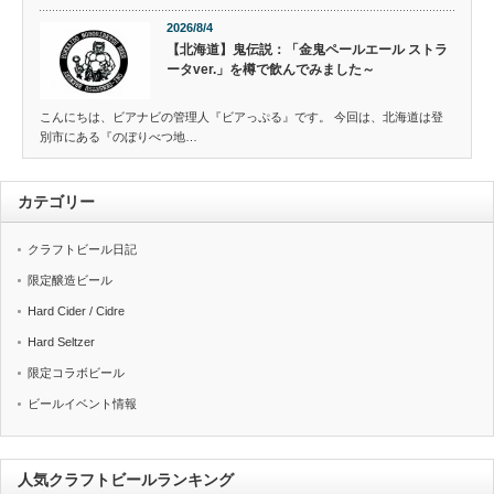
2026/8/4
【北海道】鬼伝説：「金鬼ペールエール ストラ
ータver.」を樽で飲んでみました～
こんにちは、ビアナビの管理人『ビアっぷる』です。 今回は、北海道は登
別市にある『のぼりべつ地…
カテゴリー
クラフトビール日記
限定醸造ビール
Hard Cider / Cidre
Hard Seltzer
限定コラボビール
ビールイベント情報
人気クラフトビールランキング