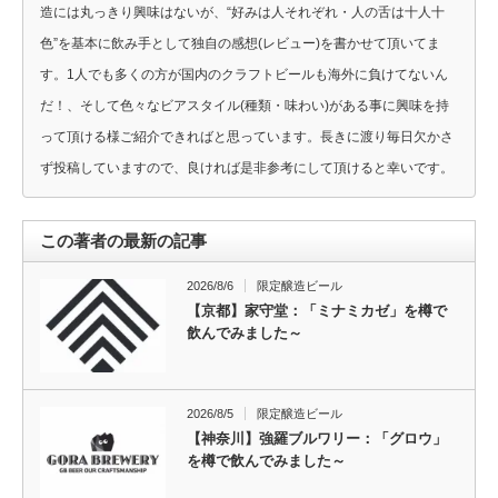
造には丸っきり興味はないが、“好みは人それぞれ・人の舌は十人十
色”を基本に飲み手として独自の感想(レビュー)を書かせて頂いてま
す。1人でも多くの方が国内のクラフトビールも海外に負けてないん
だ！、そして色々なビアスタイル(種類・味わい)がある事に興味を持
って頂ける様ご紹介できればと思っています。長きに渡り毎日欠かさ
ず投稿していますので、良ければ是非参考にして頂けると幸いです。
この著者の最新の記事
2026/8/6
限定醸造ビール
【京都】家守堂：「ミナミカゼ」を樽で
飲んでみました～
2026/8/5
限定醸造ビール
【神奈川】強羅ブルワリー：「グロウ」
を樽で飲んでみました～