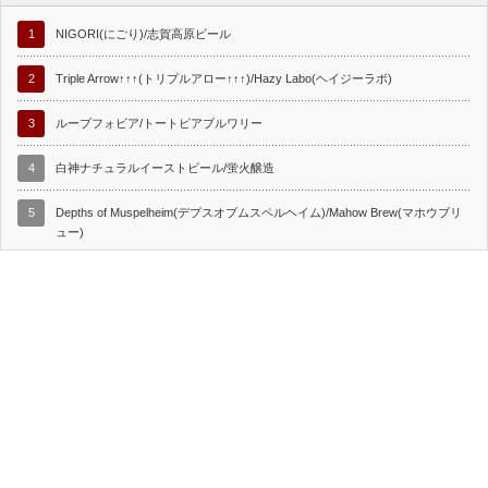
1
NIGORI(にごり)/志賀高原ビール
2
Triple Arrow↑↑↑(トリプルアロー↑↑↑)/Hazy Labo(ヘイジーラボ)
3
ループフォビア/トートピアブルワリー
4
白神ナチュラルイーストビール/蛍火醸造
5
Depths of Muspelheim(デプスオブムスペルヘイム)/Mahow Brew(マホウブリ
ュー)