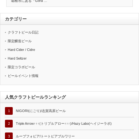
箱根市にある『Gora …
カテゴリー
クラフトビール日記
限定醸造ビール
Hard Cider / Cidre
Hard Seltzer
限定コラボビール
ビールイベント情報
人気クラフトビールランキング
1
NIGORI(にごり)/志賀高原ビール
2
Triple Arrow↑↑↑(トリプルアロー↑↑↑)/Hazy Labo(ヘイジーラボ)
3
ループフォビア/トートピアブルワリー