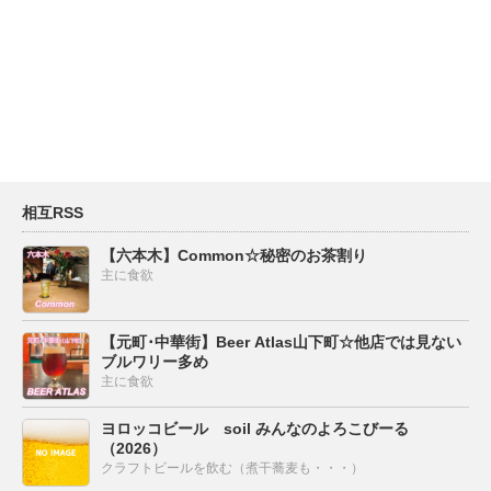
相互RSS
【六本木】Common☆秘密のお茶割り
主に食欲
【元町･中華街】Beer Atlas山下町☆他店では見ない
ブルワリー多め
主に食欲
ヨロッコビール soil みんなのよろこびーる
（2026）
クラフトビールを飲む（煮干蕎麦も・・・）