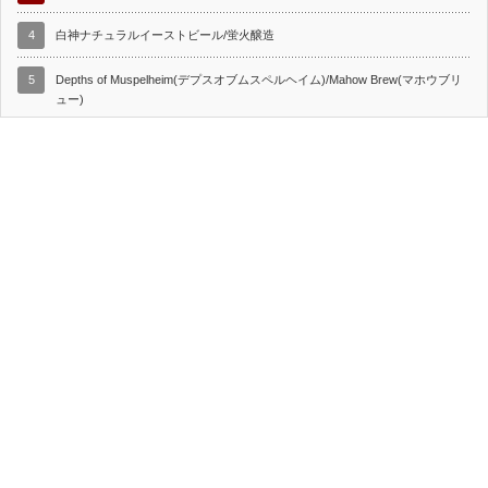
4
白神ナチュラルイーストビール/蛍火醸造
5
Depths of Muspelheim(デプスオブムスペルヘイム)/Mahow Brew(マホウブリ
ュー)