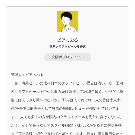
ビアっぷる
国産クラフトビール愛好家
投稿者プロフィール
管理人：ビアっぷる
一言：海外ビールに比べ日本のクラフトビール歴史は浅い。が、国内
のクラフトビールを中心に飲み続け応援して約10年超え。性格的に醸
造には丸っきり興味はないが、“好みは人それぞれ・人の舌は十人十
色”を基本に飲み手として独自の感想(レビュー)を書かせて頂いてま
す。1人でも多くの方が国内のクラフトビールも海外に負けてないん
だ！、そして色々なビアスタイル(種類・味わい)がある事に興味を持
って頂ける様ご紹介できればと思っています。長きに渡り毎日欠かさ