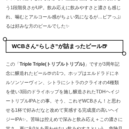
う1段階良さがUP。飲み応えに飲みやすさと濃さも感じ
れ、噛むとアルコール感がちょい気になるが…ビアっぷ
るは好みな方のビールでした✨
WCBさん“らしさ”が詰まったビール🍺
この「
Triple Triple(トリプルトリプル)
」ですが3周年記
念に醸造れたビール🍺の1つ。ホップはエルドラドにネ
ルソンソーヴィン、シトラにシトラのクライオの4種類
を使い3回のドライホップを施し醸造されたTDHヘイジ
ートリプルIPAとの事。そう、これぞWCBさん！と思わ
せる1杯で好みだなと改めて実感する完成度の高いヘイ
ジーIPA✨。苦味は控えめで深みと飲み応え＋この濃さに
甘さ。更に9.0％を思わせない飲みやすさという、危険且