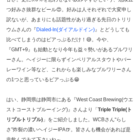
つ好みさ抜群なビール😍。好みは人それぞれで大変申し
訳ないが、あまりにも話題性があり過ぎる先日のトリリ
ウムさんの『
Dialed-In(ダイアルドイン)
』とどうしても
比べてしまうのはビアっぷるだけ！😅。今や、
『GMT+9』も始動となり今年も益々勢いがあるブルワリ
ーさん。ヘイジーに限らずインペリアルスタウトやバー
レーワイン等など、これからも楽しみなブルワリーさん
の1つと思っているビアっぷる😁
はい、静岡県は静岡市にある『West Coast Brewing(ウエ
ストコーストブルーイング)』さんより「
Triple Triple(ト
リプルトリプル)
」をご紹介しました。WCBさん“らし
さ”炸裂の濃いヘイジーIPA🍺。皆さんも機会があれば是
非飲んでみて下さいね～