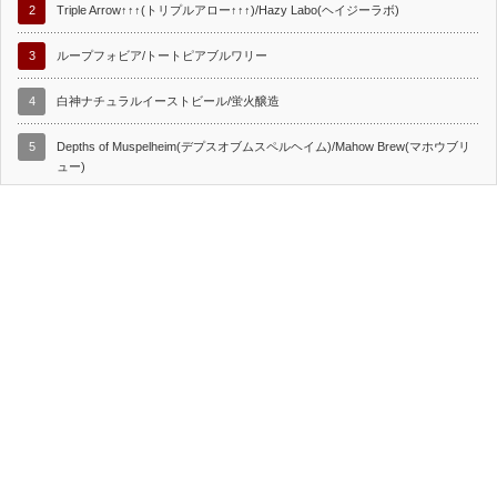
2
Triple Arrow↑↑↑(トリプルアロー↑↑↑)/Hazy Labo(ヘイジーラボ)
3
ループフォビア/トートピアブルワリー
4
白神ナチュラルイーストビール/蛍火醸造
5
Depths of Muspelheim(デプスオブムスペルヘイム)/Mahow Brew(マホウブリ
ュー)