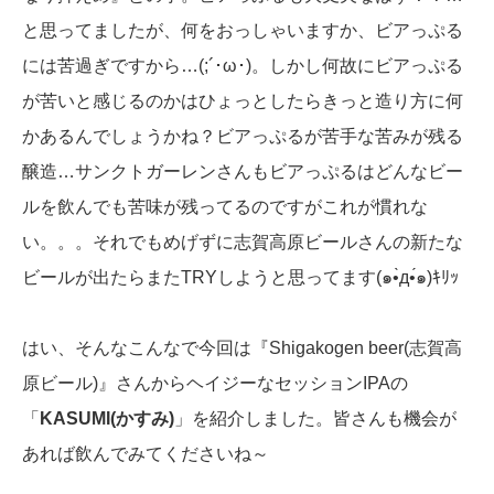
と思ってましたが、何をおっしゃいますか、ビアっぷる
には苦過ぎですから…(;´･ω･)。しかし何故にビアっぷる
が苦いと感じるのかはひょっとしたらきっと造り方に何
かあるんでしょうかね？ビアっぷるが苦手な苦みが残る
醸造…サンクトガーレンさんもビアっぷるはどんなビー
ルを飲んでも苦味が残ってるのですがこれが慣れな
い。。。それでもめげずに志賀高原ビールさんの新たな
ビールが出たらまたTRYしようと思ってます(๑•̀д•́๑)ｷﾘｯ
はい、そんなこんなで今回は『Shigakogen beer(志賀高
原ビール)』さんからヘイジーなセッションIPAの
「
KASUMI(かすみ)
」を紹介しました。皆さんも機会が
あれば飲んでみてくださいね～