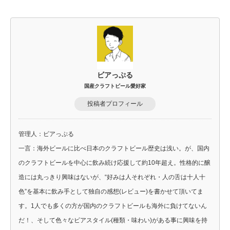
ビアっぷる
国産クラフトビール愛好家
投稿者プロフィール
管理人：ビアっぷる
一言：海外ビールに比べ日本のクラフトビール歴史は浅い。が、国内
のクラフトビールを中心に飲み続け応援して約10年超え。性格的に醸
造には丸っきり興味はないが、“好みは人それぞれ・人の舌は十人十
色”を基本に飲み手として独自の感想(レビュー)を書かせて頂いてま
す。1人でも多くの方が国内のクラフトビールも海外に負けてないん
だ！、そして色々なビアスタイル(種類・味わい)がある事に興味を持