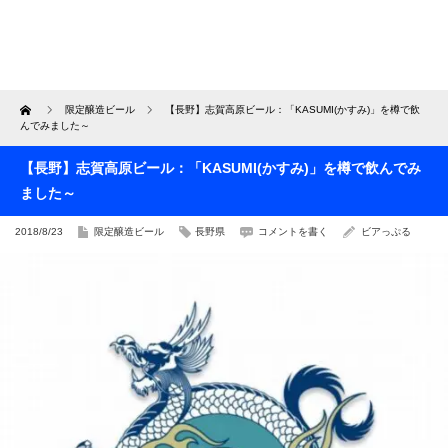
Home
限定醸造ビール
【長野】志賀高原ビール：「KASUMI(かすみ)」を樽で飲
んでみました～
【長野】志賀高原ビール：「KASUMI(かすみ)」を樽で飲んでみ
ました～
2018/8/23
限定醸造ビール
長野県
コメントを書く
ビアっぷる