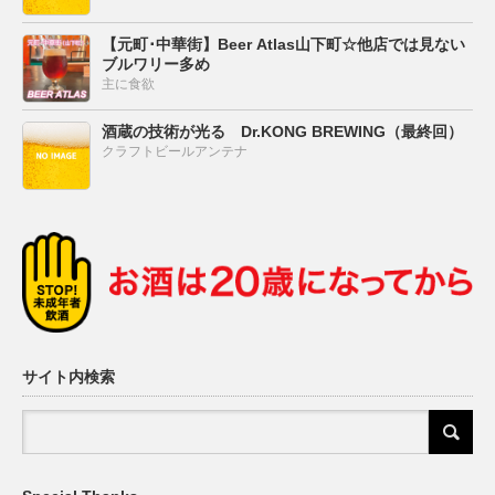
【元町･中華街】Beer Atlas山下町☆他店では見ない
ブルワリー多め
主に食欲
酒蔵の技術が光る Dr.KONG BREWING（最終回）
クラフトビールアンテナ
サイト内検索