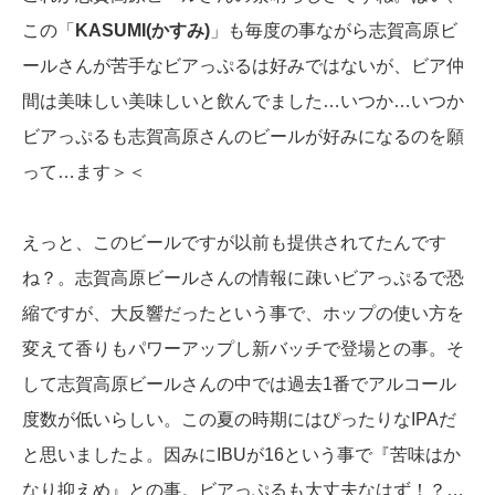
この「
KASUMI(かすみ)
」も毎度の事ながら志賀高原ビ
ールさんが苦手なビアっぷるは好みではないが、ビア仲
間は美味しい美味しいと飲んでました…いつか…いつか
ビアっぷるも志賀高原さんのビールが好みになるのを願
って…ます＞＜
えっと、このビールですが以前も提供されてたんです
ね？。志賀高原ビールさんの情報に疎いビアっぷるで恐
縮ですが、大反響だったという事で、ホップの使い方を
変えて香りもパワーアップし新バッチで登場との事。そ
して志賀高原ビールさんの中では過去1番でアルコール
度数が低いらしい。この夏の時期にはぴったりなIPAだ
と思いましたよ。因みにIBUが16という事で『苦味はか
なり抑えめ』との事。ビアっぷるも大丈夫なはず！？…