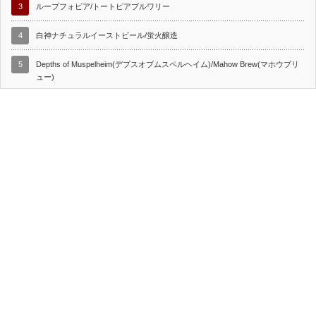
3
ループフォビア/トートピアブルワリー
4
白神ナチュラルイーストビール/蛍火醸造
5
Depths of Muspelheim(デプスオブムスペルヘイム)/Mahow Brew(マホウブリ
ュー)