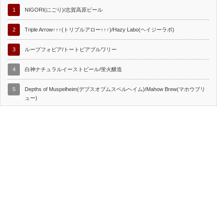
1
NIGORI(にごり)/志賀高原ビール
2
Triple Arrow↑↑↑(トリプルアロー↑↑↑)/Hazy Labo(ヘイジーラボ)
3
ループフォビア/トートピアブルワリー
4
白神ナチュラルイーストビール/蛍火醸造
5
Depths of Muspelheim(デプスオブムスペルヘイム)/Mahow Brew(マホウブリ
ュー)