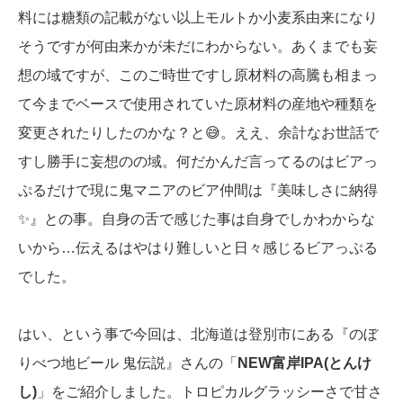
料には糖類の記載がない以上モルトか小麦系由来になり
そうですが何由来かが未だにわからない。あくまでも妄
想の域ですが、このご時世ですし原材料の高騰も相まっ
て今までベースで使用されていた原材料の産地や種類を
変更されたりしたのかな？と😅。ええ、余計なお世話で
すし勝手に妄想のの域。何だかんだ言ってるのはビアっ
ぷるだけで現に鬼マニアのビア仲間は『美味しさに納得
✨』との事。自身の舌で感じた事は自身でしかわからな
いから…伝えるはやはり難しいと日々感じるビアっぷる
でした。
はい、という事で今回は、北海道は登別市にある『のぼ
りべつ地ビール 鬼伝説』さんの「
NEW富岸IPA(とんけ
し)
」をご紹介しました。トロピカルグラッシーさで甘さ