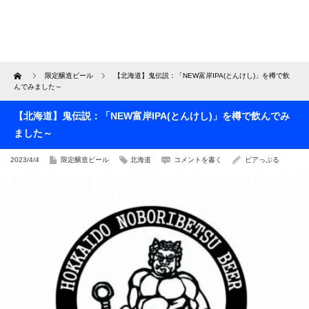
Home
限定醸造ビール
【北海道】鬼伝説：「NEW富岸IPA(とんけし)」を樽で飲
んでみました～
【北海道】鬼伝説：「NEW富岸IPA(とんけし)」を樽で飲んでみ
ました～
2023/4/4
限定醸造ビール
北海道
コメントを書く
ビアっぷる