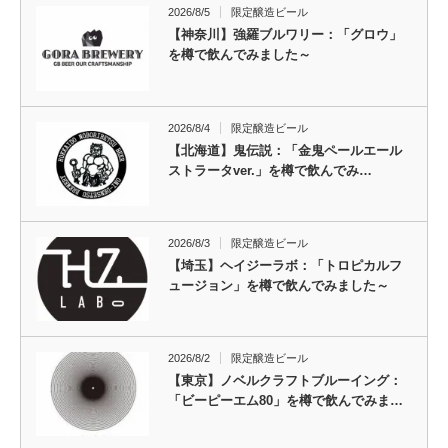
2026/8/5
限定醸造ビール
【神奈川】強羅ブルワリー：「グロウ」
を樽で飲んでみました～
2026/8/4
限定醸造ビール
【北海道】鬼伝説：「金鬼ペールエール
ストラータver.」を樽で飲んでみ…
2026/8/3
限定醸造ビール
【埼玉】ヘイジーラボ：「トロピカルフ
ュージョン」を樽で飲んでみました～
2026/8/2
限定醸造ビール
【東京】ノベルクラフトブルーイング：
「ビーピーエム80」を樽で飲んでみま…