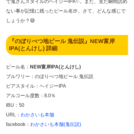
で鬼さんスタイルのヘイジーIPA✨。また、見た瞬間読め
ない事が記憶に残ったビール名🍺。さて、どんな感じで
しょうか？😄
『のぼりべつ地ビール 鬼伝説』NEW富岸
IPA(とんけし) 詳細
ビール名：
NEW富岸IPA(とんけし)
ブルワリー：のぼりべつ地ビール 鬼伝説
ビアスタイル：ヘイジーIPA
アルコール度数：8.0％
IBU：50
URL：
わかさいも本舗
facebook：
わかさいも本舗(鬼伝説)