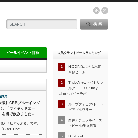
ビールイベント情報
人気クラフトビールランキング
1
NIGORI(にごり)/志賀
高原ビール
2
Triple Arrow↑↑↑(トリプ
ルアロー↑↑↑)/Hazy
Labo(ヘイジーラボ)
6/8/9
大阪】CBBブルーイング
3
ループフォビア/トート
ボ：「ウィキッドエー
ピアブルワリー
」を樽で飲みました～
4
白神ナチュラルイース
理人『ビアっぷる』です。
トビール/蛍火醸造
RAFT BE…
5
Depths of