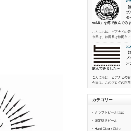
202
【
ブ
タ
vol.8」を樽で飲んでみ
こんにちは、ビアナビの管
今回は、静岡県は静岡市にあ
202
【
ブ
ン
飲んでみました～
こんにちは、ビアナビの管
今回は、このブログの以前
カテゴリー
クラフトビール日記
限定醸造ビール
Hard Cider / Cidre