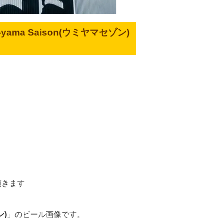
-yama Saison(ウミヤマセゾン)
頂きます
ン)
」のビール画像です。