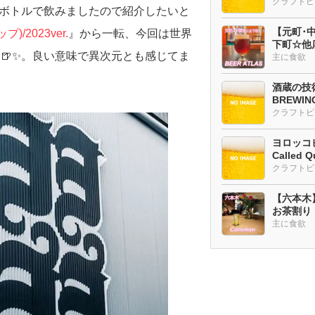
ボトルで飲みましたので紹介したいと
【元町･中華
)/2023ver.
』から一転、今回は世界
下町☆他
🍺✨。良い意味で異次元とも感じてま
ー多め
主に食欲
酒蔵の技術
BREWI
クラフトビ
ヨロッコビ
Called Q
【六本木
お茶割り
主に食欲