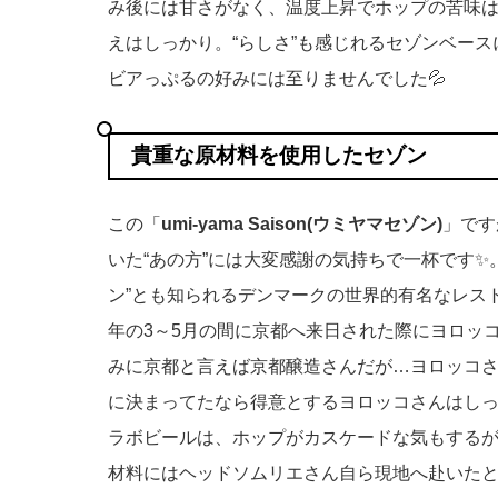
み後には甘さがなく、温度上昇でホップの苦味は
えはしっかり。“らしさ”も感じれるセゾンベー
ビアっぷるの好みには至りませんでした💦
貴重な原材料を使用したセゾン
この「
umi-yama Saison(ウミヤマセゾン)
」です
いた“あの方”には大変感謝の気持ちで一杯です✨
ン”とも知られるデンマークの世界的有名なレストラ
年の3～5月の間に京都へ来日された際にヨロッ
みに京都と言えば京都醸造さんだが…ヨロッコ
に決まってたなら得意とするヨロッコさんはし
ラボビールは、ホップがカスケードな気もする
材料にはヘッドソムリエさん自ら現地へ赴いた