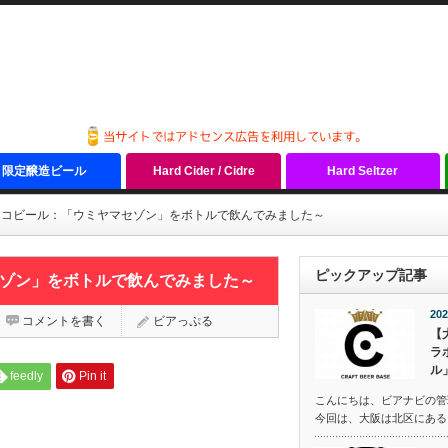
限定醸造ビール
Hard Cider / Cidre
Hard Seltzer
ヨロッコビール：「ウミヤマセゾン」をボトルで飲んでみました～
ピックアップ記事
マセゾン」をボトルで飲んでみました～
202
コメントを書く
ビアっぷる
【
ラ
ル
feedly
Pin it
こんにちは、ビアナビの管
今回は、大阪は北区にある『C