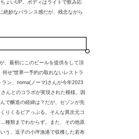
ちょいUP。ボディはライトで飲み応
スに絶妙なバランス感だが、残念ながら
が、最初にこのビールを提供をして頂
。何せ“世界一予約の取れないレストラ
ン、noma(ノーマ)さんが今年2023
コさんとのコラボが実現された模様。因
さんで醸造の経緯は？だが、セゾンが先
っくりくるビアっぷる。そんな異次元コ
が…種類までわからず。また、その他原
という、逗子の小坪漁港で収穫した若布