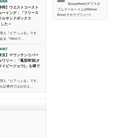
6/8/8
Muspelheim(デプスオ
静岡】ウエストコースト
ブムスペルヘイム)/Mahow
ルーイング：「フリース
Brew(マホウブリュー)
イルサンドボックス
ました～
理人『ビアっぷる』です。
る『West C…
6/8/7
東京】マウンテンリバー
ルワリー：「鳳梨啤酒(オ
ライピージョウ)」を樽で
理人『ビアっぷる』です。
も記事内ではお伝え…