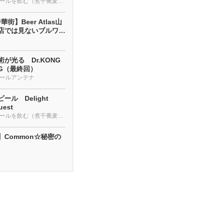
クラフトビールを飲む（煮干蕎麦も・・・）
街】Beer Atlas山
店では見ないブルワリ
が光る Dr.KONG
NG（最終回）
ールアンテナ
ール Delight
uest
クラフトビールを飲む（煮干蕎麦も・・・）
】Common☆秘密の