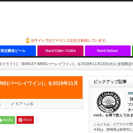
限定醸造ビール
Hard Cider / Cidre
Hard Seltzer
(東京クラフト):「BARLEY WINE(バーレイワイン)」を2018年11月13日(火)に全国限
ピックアップ記事
WINE(バーレイワイン)」を2018年11月
202
【
く
ビアっぷる
ブ
タ
vol.8」を樽で飲んでみ
feedly
Pin it
こんにちは、ビアナビの管
今回は、静岡県は静岡市にあ