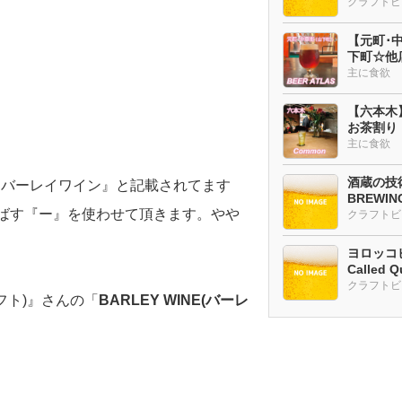
【元町･中華
下町☆他
ー多め
主に食欲
【六本木
お茶割り
主に食欲
酒蔵の技術
『バーレイワイン』と記載されてます
BREWI
伸ばす『ー』を使わせて頂きます。やや
クラフトビ
ヨロッコビ
Called Q
ラフト)』さんの「
BARLEY WINE(バーレ