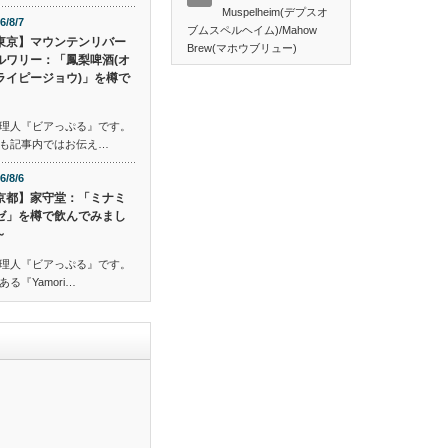
Muspelheim(デプスオ
6/8/7
ブムスペルヘイム)/Mahow
東京】マウンテンリバー
Brew(マホウブリュー)
ルワリー：「鳳梨啤酒(オ
ライピージョウ)」を樽で
理人『ビアっぷる』です。
も記事内ではお伝え…
6/8/6
京都】家守堂：「ミナミ
ゼ」を樽で飲んでみまし
～
理人『ビアっぷる』です。
『Yamori…