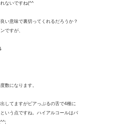
ないですね(^^ゞ
が良い意味で裏切ってくれるだろうか？
インですが、
％
ル度数になります。
出してますがビアっぷるの舌で4種に
るという点ですね。ハイアルコールはバ
^;