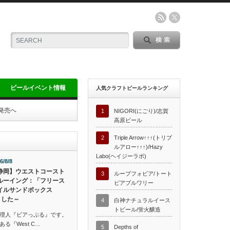
ビールイベント情報
人気クラフトビールランキング
定発売へ
1
NIGORI(にごり)/志賀
高原ビール
2
Triple Arrow↑↑↑(トリプ
ルアロー↑↑↑)/Hazy
Labo(ヘイジーラボ)
6/8/8
静岡】ウエストコースト
3
ループフォビア/トート
ルーイング：「フリース
ピアブルワリー
イルサンドボックス
ました～
4
白神ナチュラルイース
トビール/蛍火醸造
理人『ビアっぷる』です。
る『West C…
5
Depths of