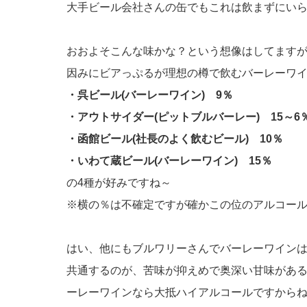
大手ビール会社さんの缶でもこれは飲まずにいられ
おおよそこんな味かな？という想像はしてます
因みにビアっぷるが理想の樽で飲むバーレーワ
・呉ビール(バーレーワイン) 9％
・アウトサイダー(ピットブルバーレー) 15～6
・函館ビール(社長のよく飲むビール) 10％
・いわて蔵ビール(バーレーワイン) 15％
の4種が好みですね～
※横の％は不確定ですが確かこの位のアルコー
はい、他にもブルワリーさんでバーレーワインは
共通するのが、苦味が抑えめで奥深い甘味があ
ーレーワインなら大抵ハイアルコールですからね^