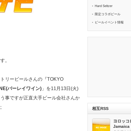
Hard Seltzer
限定コラボビール
ビールイベント情報
です。
トリービールさんの『TOKYO
WINE(バーレイワイン)
」を11月13日(火)
いう事ですが正直大手ビール会社さんか
;
相互RSS
ヨロッコビ
Jamaic