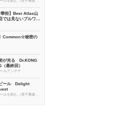
クラフトビールを飲む（煮干蕎麦も・・・）
街】Beer Atlas山
店では見ないブルワリ
】Common☆秘密の
が光る Dr.KONG
NG（最終回）
ールアンテナ
ール Delight
uest
クラフトビールを飲む（煮干蕎麦も・・・）