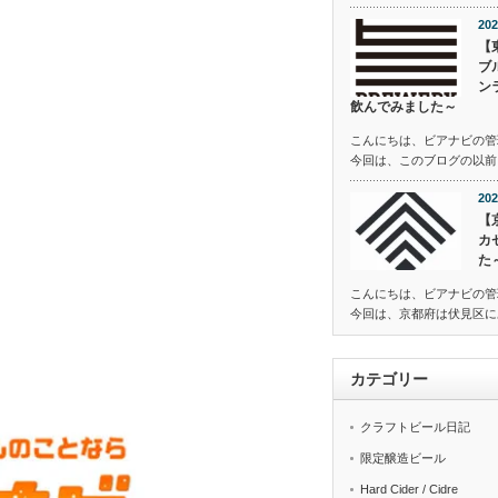
202
【
ブ
ン
飲んでみました～
こんにちは、ビアナビの管
今回は、このブログの以前
202
【
カ
た
こんにちは、ビアナビの管
今回は、京都府は伏見区にある
カテゴリー
クラフトビール日記
限定醸造ビール
Hard Cider / Cidre