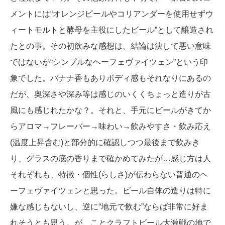
メントには“オレンジピールやコリアンダーを使用せずウ
ィートモルトと酵母を主役にしたビール”として醸造され
たとの事。その初飲みな感想は、結論は決して悪い意味
ではないが“シンプルなヘーフェヴァイツェン”という印
象でした。バナナ香もありボディ感もそれなりにあるの
だが、奥深さや深み等は感じのいくくちょっと造りが古
風にも感じれたかな？。それと、手元にビールがきてか
らアロマ→フレーバー→味わい→飲みやすさ・飲み応え
(温度上昇含む)と部分的に確認しつつ最後まで飲みき
り、グラスの底の香りまで確かめてみたが…感じ方は人
それぞれも、特徴・個性(らしさ)が伝わらない普通のヘ
ーフェヴァイツェンと思った。ビール自体の造りは特に
嫌な感じもないし、逆に“地元で飲む”ならば非常に好ま
れそうとも思う。が、ことクラフトビール大激戦の地で