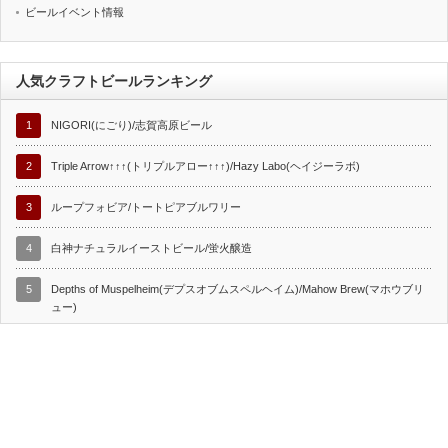
ビールイベント情報
人気クラフトビールランキング
1
NIGORI(にごり)/志賀高原ビール
2
Triple Arrow↑↑↑(トリプルアロー↑↑↑)/Hazy Labo(ヘイジーラボ)
3
ループフォビア/トートピアブルワリー
4
白神ナチュラルイーストビール/蛍火醸造
5
Depths of Muspelheim(デプスオブムスペルヘイム)/Mahow Brew(マホウブリ
ュー)