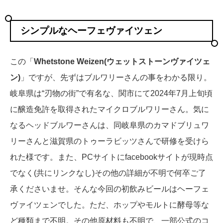
シンプルなヘーフェヴァイツェン
この「
Whetstone Weizen(ウェットストーンヴァイツェ
ン)
」ですが、先ずはブルワリーさんの事をわかる限り。
岐阜県は“刃物の街”で有名な、関市にて2024年7月上旬頃
に醸造免許を取得されたマイクロブルワリーさん。気に
なるヘッドブルワーさんは、同岐阜県のカマドブリュワ
リーさんと滋賀県のトゥーラビッツさんで研修を受けら
れた様です。また、PCサイトにfacebookサイトが現時点
でなく(共にリンクなし)その他の詳細が不明で何卒ご了
承くださいませ。そんな今回の初飲みビールはヘーフェ
ヴァイツェンでした。ただ、ホップやモルトに酵母等な
ど種類まで不明。その他原材料も不明で、一部公式のコ