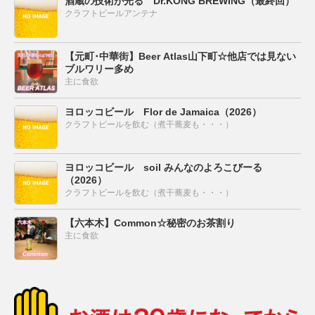
酒蔵の技術が光る Dr.KONG BREWING（最終回）
クラフトビールアンテナ
【元町･中華街】Beer Atlas山下町☆他店では見ない
ブルワリー多め
主に食欲
ヨロッコビール Flor de Jamaica（2026）
クラフトビールを飲む（煮干蕎麦も・・・）
ヨロッコビール soil みんなのよろこびーる
（2026）
クラフトビールを飲む（煮干蕎麦も・・・）
【六本木】Common☆秘密のお茶割り
主に食欲