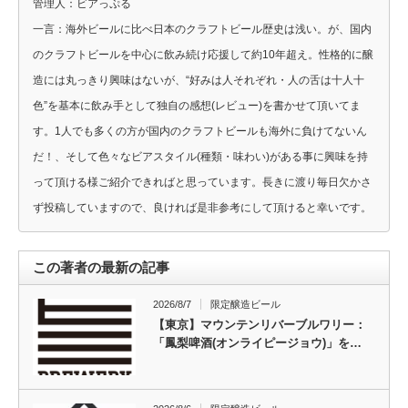
管理人：ビアっぷる
一言：海外ビールに比べ日本のクラフトビール歴史は浅い。が、国内
のクラフトビールを中心に飲み続け応援して約10年超え。性格的に醸
造には丸っきり興味はないが、“好みは人それぞれ・人の舌は十人十
色”を基本に飲み手として独自の感想(レビュー)を書かせて頂いてま
す。1人でも多くの方が国内のクラフトビールも海外に負けてないん
だ！、そして色々なビアスタイル(種類・味わい)がある事に興味を持
って頂ける様ご紹介できればと思っています。長きに渡り毎日欠かさ
ず投稿していますので、良ければ是非参考にして頂けると幸いです。
この著者の最新の記事
2026/8/7
限定醸造ビール
【東京】マウンテンリバーブルワリー：
「鳳梨啤酒(オンライピージョウ)」を…