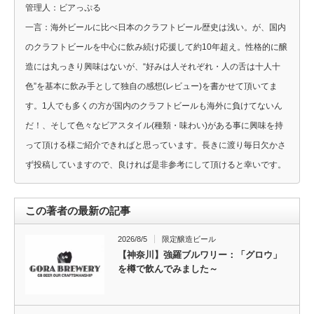
管理人：ビアっぷる
一言：海外ビールに比べ日本のクラフトビール歴史は浅い。が、国内
のクラフトビールを中心に飲み続け応援して約10年超え。性格的に醸
造には丸っきり興味はないが、“好みは人それぞれ・人の舌は十人十
色”を基本に飲み手として独自の感想(レビュー)を書かせて頂いてま
す。1人でも多くの方が国内のクラフトビールも海外に負けてないん
だ！、そして色々なビアスタイル(種類・味わい)がある事に興味を持
って頂ける様ご紹介できればと思っています。長きに渡り毎日欠かさ
ず投稿していますので、良ければ是非参考にして頂けると幸いです。
この著者の最新の記事
2026/8/5
限定醸造ビール
【神奈川】強羅ブルワリー：「グロウ」
を樽で飲んでみました～