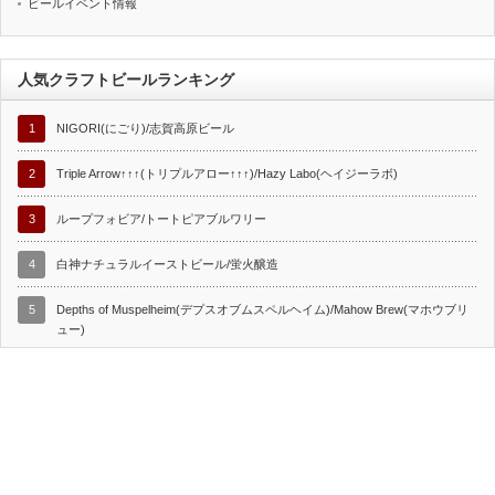
ビールイベント情報
人気クラフトビールランキング
1
NIGORI(にごり)/志賀高原ビール
2
Triple Arrow↑↑↑(トリプルアロー↑↑↑)/Hazy Labo(ヘイジーラボ)
3
ループフォビア/トートピアブルワリー
4
白神ナチュラルイーストビール/蛍火醸造
5
Depths of Muspelheim(デプスオブムスペルヘイム)/Mahow Brew(マホウブリ
ュー)