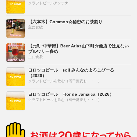
クラフトビールアンテナ
【六本木】Common☆秘密のお茶割り
主に食欲
【元町･中華街】Beer Atlas山下町☆他店では見ない
ブルワリー多め
主に食欲
ヨロッコビール soil みんなのよろこびーる
（2026）
クラフトビールを飲む（煮干蕎麦も・・・）
ヨロッコビール Flor de Jamaica（2026）
クラフトビールを飲む（煮干蕎麦も・・・）