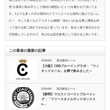
造には丸っきり興味はないが、“好みは人それぞれ・人の舌は十人十
色”を基本に飲み手として独自の感想(レビュー)を書かせて頂いてま
す。1人でも多くの方が国内のクラフトビールも海外に負けてないん
だ！、そして色々なビアスタイル(種類・味わい)がある事に興味を持
って頂ける様ご紹介できればと思っています。長きに渡り毎日欠かさ
ず投稿していますので、良ければ是非参考にして頂けると幸いです。
この著者の最新の記事
2026/8/9
限定醸造ビール
【大阪】CBBブルーイングラボ：「ウィ
キッドエール」を樽で飲みました～
2026/8/8
限定醸造ビール
【静岡】ウエストコーストブルーイン
グ：「フリースタイルサンドボックス
v…