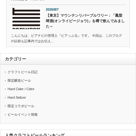
2026/8/7
【東京】マウンテンリバーブルワリー：「鳳梨
啤酒(オンライピージョウ)」を樽で飲んでみまし
た～
こんにちは、ビアナビの管理人『ビアっぷる』です。 今回は、このブログ
の以前も記事内ではお伝え…
カテゴリー
クラフトビール日記
限定醸造ビール
Hard Cider / Cidre
Hard Seltzer
限定コラボビール
ビールイベント情報
人気クラフトビールランキング