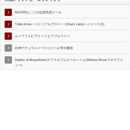
1
NIGORI(にごり)/志賀高原ビール
2
Triple Arrow↑↑↑(トリプルアロー↑↑↑)/Hazy Labo(ヘイジーラボ)
3
ループフォビア/トートピアブルワリー
4
白神ナチュラルイーストビール/蛍火醸造
5
Depths of Muspelheim(デプスオブムスペルヘイム)/Mahow Brew(マホウブリ
ュー)