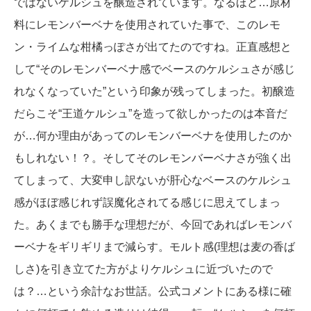
ではないケルシュを醸造されています。なるほど…原材
料にレモンバーベナを使用されていた事で、このレモ
ン・ライムな柑橘っぽさが出てたのですね。正直感想と
して“そのレモンバーベナ感でベースのケルシュさが感じ
れなくなっていた”という印象が残ってしまった。初醸造
だらこそ“王道ケルシュ”を造って欲しかったのは本音だ
が…何か理由があってのレモンバーベナを使用したのか
もしれない！？。そしてそのレモンバーベナさが強く出
てしまって、大変申し訳ないが肝心なベースのケルシュ
感がほぼ感じれず誤魔化されてる感じに思えてしまっ
た。あくまでも勝手な理想だが、今回であればレモンバ
ーベナをギリギリまで減らす。モルト感(理想は麦の香ば
しさ)を引き立てた方がよりケルシュに近づいたので
は？…という余計なお世話。公式コメントにある様に確