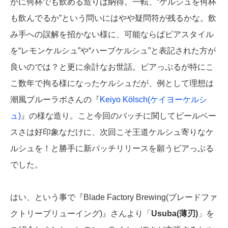
かに何杯でも飲める造りは納得。一転、“ケルシュを何杯
も飲んでるか”という問いにはやや疑問符が残るかな。飲
み手への誤解を招かない様に、可能ならばビアスタイル
を“レモンケルシュ”や“ハーブケルシュ”と表記された方が
良いのでは？と更に余計なお世話。ビアっぷるが特にこ
こ数年で拘る様になったケルシュだが、例として理想は
潮風ブルーラボさんの『
Keiyo Kölsch(ケイヨーケルシ
ュ)
』の様な造り。こと今回のバッチに関してビールベー
スさは好印象なだけに、次回こそ王道ケルシュ寄りなケ
ルシュを！と勝手に新バッチリリースを願うビアっぷる
でした。
はい、という事で『Blade Factory Brewing(ブレードファ
クトリーブリューイング)』さんより「
Usuba(薄刃)
」を