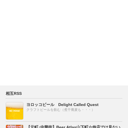
相互RSS
ヨロッコビール Delight Called Quest
クラフトビールを飲む（煮干蕎麦も・・・）
【元町･中華街】Beer Atlas山下町☆他店では見ない