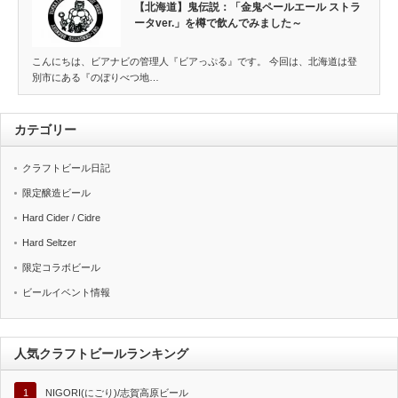
【北海道】鬼伝説：「金鬼ペールエール ストラ
ータver.」を樽で飲んでみました～
こんにちは、ビアナビの管理人『ビアっぷる』です。 今回は、北海道は登
別市にある『のぼりべつ地…
カテゴリー
クラフトビール日記
限定醸造ビール
Hard Cider / Cidre
Hard Seltzer
限定コラボビール
ビールイベント情報
人気クラフトビールランキング
1
NIGORI(にごり)/志賀高原ビール