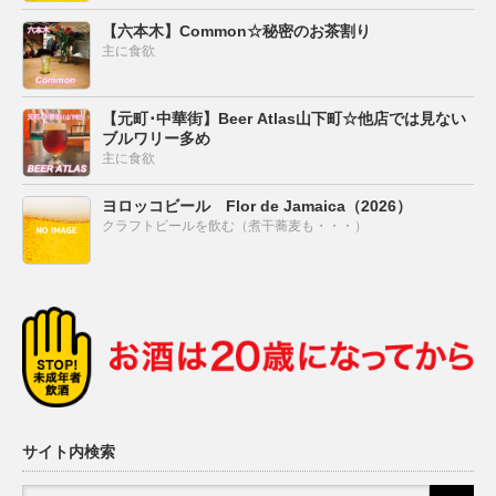
【六本木】Common☆秘密のお茶割り
主に食欲
【元町･中華街】Beer Atlas山下町☆他店では見ない
ブルワリー多め
主に食欲
ヨロッコビール Flor de Jamaica（2026）
クラフトビールを飲む（煮干蕎麦も・・・）
サイト内検索