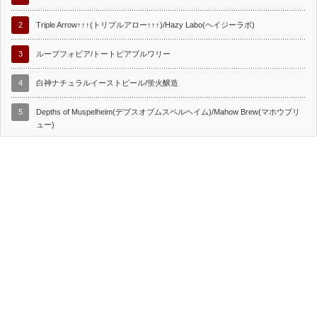
2
Triple Arrow↑↑↑(トリプルアロー↑↑↑)/Hazy Labo(ヘイジーラボ)
3
ループフォビア/トートピアブルワリー
4
白神ナチュラルイーストビール/蛍火醸造
5
Depths of Muspelheim(デプスオブムスペルヘイム)/Mahow Brew(マホウブリ
ュー)