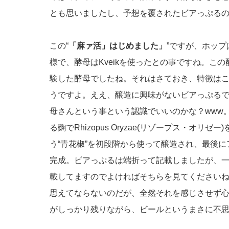
とも思いましたし、予想を覆されたビアっぷるのか
この“
「麻ァ活」はじめました」
”ですが、ホッ
様で、酵母はKveikを使ったとの事ですね。この
験した酵母でしたね。それはさておき、特徴はこ
うですよ。ええ、醸造に興味がないビアっぷる
母さんという事という認識でいいのかな？www
る麴でRhizopus Oryzae(リゾープス・オ
う“青花椒”を初段階から使って醸造され、最後
完成。ビアっぷるは端折って記載しましたが、
載してますのでよければそちらを見てください
思えてならないのだが、全然それを感じさせず
がしっかり残りながら、ビールというまさに不思議な