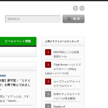
ビールイベント情報
人気クラフトビールランキング
1
NIGORI(にごり)/志賀
高原ビール
2
Triple Arrow↑↑↑(トリプ
ルアロー↑↑↑)/Hazy
Labo(ヘイジーラボ)
6/8/6
京都】家守堂：「ミナミ
3
ループフォビア/トート
ゼ」を樽で飲んでみまし
ピアブルワリー
～
4
白神ナチュラルイース
理人『ビアっぷる』です。
トビール/蛍火醸造
『Yamori…
5
Depths of