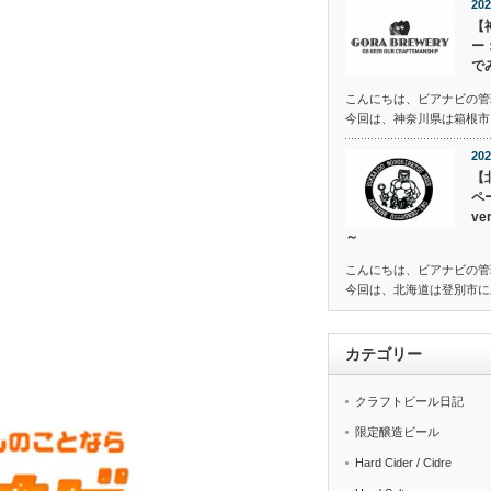
202
【
ー
で
こんにちは、ビアナビの管
今回は、神奈川県は箱根市に
202
【
ペ
v
～
こんにちは、ビアナビの管
今回は、北海道は登別市に
カテゴリー
クラフトビール日記
限定醸造ビール
Hard Cider / Cidre