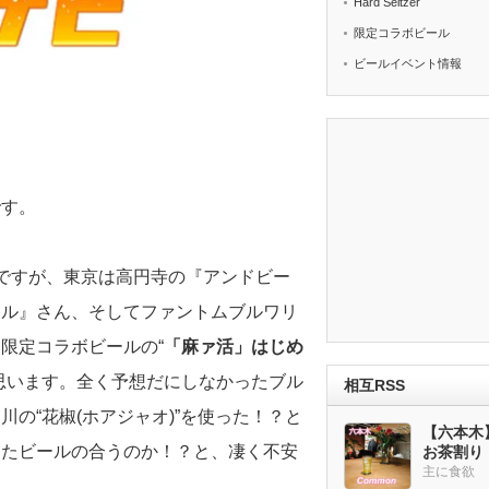
Hard Seltzer
限定コラボビール
ビールイベント情報
です。
ですが、東京は高円寺の『アンドビー
ール』さん、そしてファントムブルワリ
限定コラボビールの“
「麻ァ活」はじめ
思います。全く予想だにしなかったブル
相互RSS
の“花椒(ホアジャオ)”を使った！？と
【六本木
またビールの合うのか！？と、凄く不安
お茶割り
主に食欲