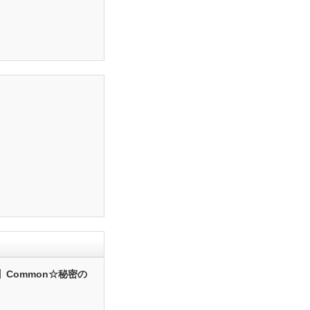
】Common☆秘密の