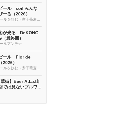
ール soil みんな
ーる（2026）
クラフトビールを飲む（煮干蕎麦も・・・）
が光る Dr.KONG
NG（最終回）
ールアンテナ
ール Flor de
a（2026）
クラフトビールを飲む（煮干蕎麦も・・・）
街】Beer Atlas山
店では見ないブルワリ