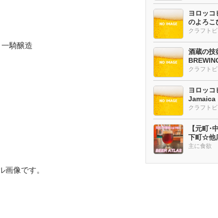
ヨロッコビ
のよろこび
 一騎醸造
酒蔵の技術
BREWI
クラフトビ
ヨロッコビ
Jamaic
【元町･中華
下町☆他
ー多め
主に食欲
ール画像です。