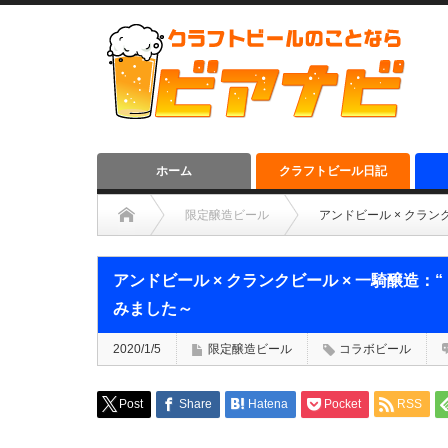
ホーム
クラフトビール日記
限定醸造ビール
アンドビール × クラン
アンドビール × クランクビール × 一騎醸造
みました～
2020/1/5
限定醸造ビール
コラボビール
Post
Share
Hatena
Pocket
RSS