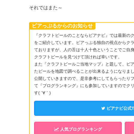
それではまた～
ビアっぷるからのお知らせ
『クラフトビールのことならビアナビ』では最新の
をご紹介しています。ビアっぷる独自の視点からク
ておりますが、人の舌は十人十色ということでご自
クラフトビールを見つけて頂ければ幸いです。
また『クラフトビールご当地マップ』と題して、ビ
たビールを地図で調べることが出来るようになりま
公開していきますので、是非参考にしてもらったりフ
て『ブログランキング』にも参加していますのでク
す( ´∀｀)
ビアナビ公式Twi
人気ブログランキング