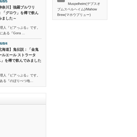
6/8/5
Muspelheim(デプスオ
神奈川】強羅ブルワリ
ブムスペルヘイム)/Mahow
：「グロウ」を樽で飲ん
Brew(マホウブリュー)
みました～
理人『ビアっぷる』です。
ある『Gora …
6/8/4
北海道】鬼伝説：「金鬼
ールエール ストラータ
er.」を樽で飲んでみました
理人『ビアっぷる』です。
ある『のぼりべつ地…