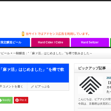
限定醸造ビール
Hard Cider / Cidre
Hard Seltzer
クビール × 一騎醸造：“「麻ァ活」はじめました」”を樽で飲みました～
ピックアップ記事
：“「麻ァ活」はじめました」”を樽で飲
202
【
コメントを書く
ビアっぷる
カ
た
こんにちは、ビアナビの管
feedly
Pin it
今回は、京都府は伏見区にある