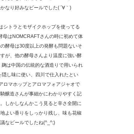
なり好みなビールでした( ´∀｀)
プはシトラとモザイクホップを使ってる
酵母はNOMCRAFTさんの時に初めて体
の酵母は30度以上の発酵も問題ないそ
ですが、他の酵母さんより温度に強い酵
。麹は中国の伝統的な酒造りで用いられ
リゼー)を隠し味に使い、四川で仕入れたとい
にアロマホップとアロマフォアジャオで
一騎醸造さんが事細かにわかりやすく記
ね。しかしなんかこう見ると辛さ全開に
心地よい香りをしっかり残し、味も花椒
ビールでしたね(^_^;)