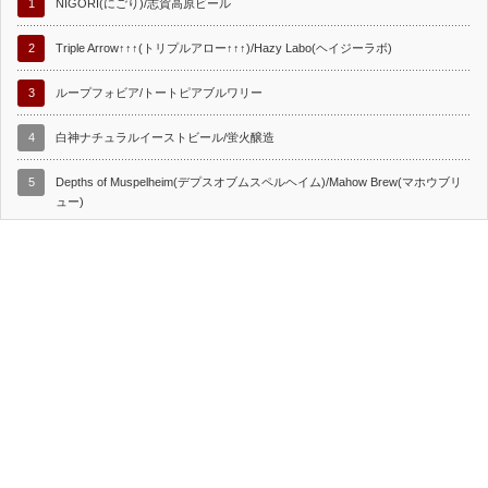
1
NIGORI(にごり)/志賀高原ビール
2
Triple Arrow↑↑↑(トリプルアロー↑↑↑)/Hazy Labo(ヘイジーラボ)
3
ループフォビア/トートピアブルワリー
4
白神ナチュラルイーストビール/蛍火醸造
5
Depths of Muspelheim(デプスオブムスペルヘイム)/Mahow Brew(マホウブリ
ュー)