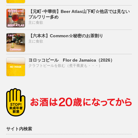
【元町･中華街】Beer Atlas山下町☆他店では見ない
ブルワリー多め
主に食欲
【六本木】Common☆秘密のお茶割り
主に食欲
ヨロッコビール Flor de Jamaica（2026）
クラフトビールを飲む（煮干蕎麦も・・・）
サイト内検索