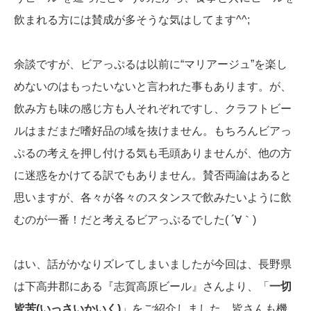
飲まれる方には賛成が多そうな気はしてます^^;
余談ですが、ビアっぷるは以前に“マリアージュ”を楽し
めないのはもったいないと言われた事もあります。が、
飲み方も味の感じ方も人それぞれですし、クラフトビー
ルはまだまだ嗜好品の域を抜けません。もちろんビアっ
ぷるの考えを押し付ける気も毛頭ありませんが、他の方
に迷惑をかけてる訳でもありません。賛否両論はあると
思いますが、各々が各々のスタンスで飲みたいように飲
むのが一番！だと考えるビアっぷるでした( ´∀｀)
はい、話がかなりズレてしまいましたが今回は、長野県
は下高井郡にある『志賀高原ビール』さんより、「
一切
皆苦(いっさいかいく)
」をご紹介しました。皆さんも機