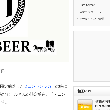
Hard Seltzer
限定コラボビール
ビールイベント情報
です。
が限定醸造した
ミュンヘンラガー
の時に
相互RSS
港地ビールさんの限定醸造、「
デュン
酒蔵の技術
ます。
BREWI