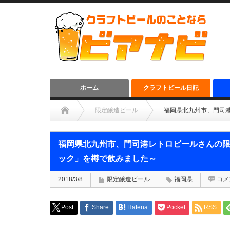
ホーム
クラフトビール日記
限定醸造ビール
福岡県北九州市、門司
福岡県北九州市、門司港レトロビールさんの限
ック」を樽で飲みました～
2018/3/8
限定醸造ビール
福岡県
コメ
Post
Share
Hatena
Pocket
RSS