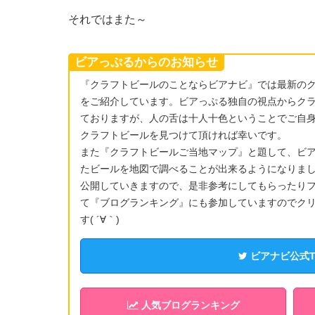
それではまた～
ビアっぷるからのお知らせ
『クラフトビールのことならビアナビ』では最新の
をご紹介しています。ビアっぷる独自の視点からク
ておりますが、人の舌は十人十色ということでご自
クラフトビールを見つけて頂ければ幸いです。
また『クラフトビールご当地マップ』と題して、ビ
たビールを地図で調べることが出来るようになりま
公開していきますので、是非参考にしてもらったりフ
て『ブログランキング』にも参加していますのでク
す( ´∀｀)
ビアナビ公式Twi
人気ブログランキング