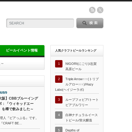
ビールイベント情報
人気クラフトビールランキング
た～
1
NIGORI(にごり)/志賀
高原ビール
2
Triple Arrow↑↑↑(トリプ
ルアロー↑↑↑)/Hazy
Labo(ヘイジーラボ)
6/8/9
大阪】CBBブルーイング
3
ループフォビア/トート
ボ：「ウィキッドエー
ピアブルワリー
」を樽で飲みました～
4
白神ナチュラルイース
理人『ビアっぷる』です。
トビール/蛍火醸造
RAFT BE…
5
Depths of