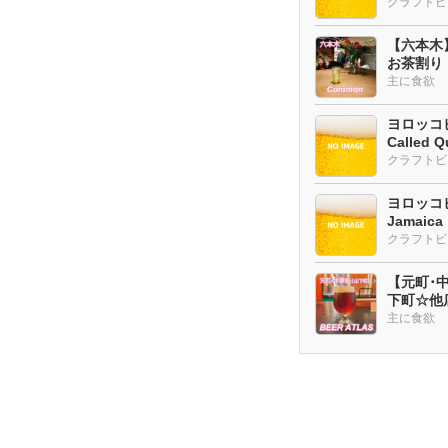
クラフトビ
【六本木
お茶割り
主に食欲
ヨロッコビ
Called Q
ヨロッコビ
Jamaic
【元町･中華
下町☆他
ー多め
主に食欲