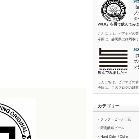
202
【
ブ
タ
vol.8」を樽で飲んでみ
こんにちは、ビアナビの管
今回は、静岡県は静岡市にあ
202
【
ブ
ン
飲んでみました～
こんにちは、ビアナビの管
今回は、このブログの以前
カテゴリー
クラフトビール日記
限定醸造ビール
Hard Cider / Cidre