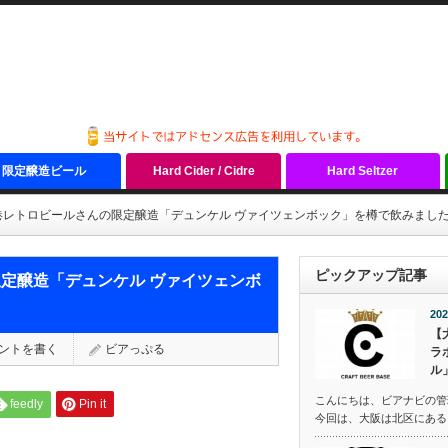
限定醸造ビール
Hard Cider / Cidre
Hard Seltzer
港レトロビールさんの限定醸造「デュンケル ヴァイツェンボック」を樽で飲みまし
ピックアップ記事
定醸造「デュンケル ヴァイツェンボ
202
【
ントを書く
ビアっぷる
ラ
ル
こんにちは、ビアナビの管
feedly
Pin it
今回は、大阪は北区にある『C