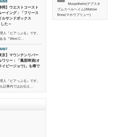
6/8/8
Muspelheim(デプスオ
静岡】ウエストコースト
ブムスペルヘイム)/Mahow
ルーイング：「フリース
Brew(マホウブリュー)
イルサンドボックス
ました～
理人『ビアっぷる』です。
る『West C…
6/8/7
東京】マウンテンリバー
ルワリー：「鳳梨啤酒(オ
ライピージョウ)」を樽で
理人『ビアっぷる』です。
も記事内ではお伝え…