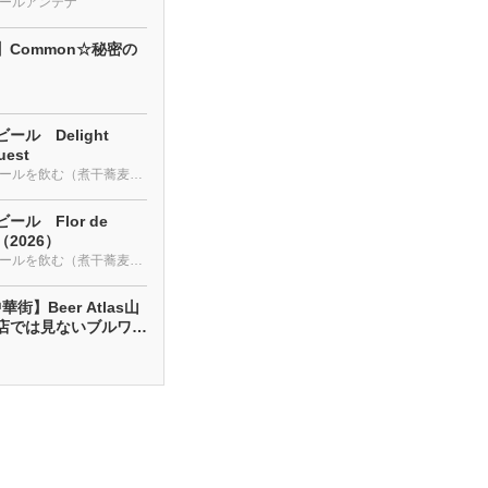
ールアンテナ
】Common☆秘密の
ール Delight
uest
クラフトビールを飲む（煮干蕎麦も・・・）
ール Flor de
a（2026）
クラフトビールを飲む（煮干蕎麦も・・・）
街】Beer Atlas山
店では見ないブルワリ